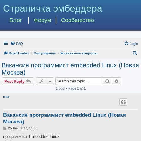
Страничка эмбеддера
Блог
Форум
Сообщество
FAQ
Login
S
Board index
Популярные
Жизненные вопросы
e
Вакансия программист embedded Linux (Новая
a
Москва)
r
Search
Advanced s
Post Reply
c
1 post • Page
1
of
1
h
KA1
Вакансия программист embedded Linux (Новая
Москва)
P
25 Dec 2017, 14:30
o
s
программист Embedded Linux
t