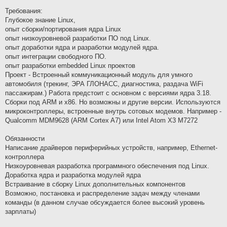
Требования:
Глубокое знание Linux,
опыт сборки/портирования ядра Linux
опыт низкоуровневой разработки ПО под Linux.
опыт доработки ядра и разработки модулей ядра.
опыт интеграции свободного ПО.
опыт разработки embedded Linux проектов
Проект - Встроенный коммуникационный модуль для умного
автомобиля (трекинг, ЭРА ГЛОНАСС, диагностика, раздача WiFi
пассажирам.) Работа предстоит с основном с версиями ядра 3.18.
Сборки под ARM и х86. Но возможны и другие версии. Используются
микроконтроллеры, встроенные внутрь сотовых модемов. Например -
Qualcomm MDM9628 (ARM Cortex A7) или Intel Atom X3 M7272
Обязанности
Написание драйверов периферийных устройств, например, Ethernet-
контроллера
Низкоуровневая разработка программного обеспечения под Linux.
Доработка ядра и разработка модулей ядра
Встраивание в сборку Linux дополнительных компонентов
Возможно, постановка и распределение задач между членами
команды (в данном случае обсуждается более высокий уровень
зарплаты)