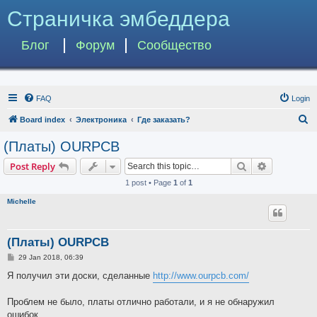
Страничка эмбеддера
Блог
Форум
Сообщество
FAQ
Login
S
Board index
Электроника
Где заказать?
e
(Платы) OURPCB
a
Search
Advanced s
Post Reply
r
1 post • Page
1
of
1
c
Michelle
h
(Платы) OURPCB
P
29 Jan 2018, 06:39
o
s
Я получил эти доски, сделанные
http://www.ourpcb.com/
t
Проблем не было, платы отлично работали, и я не обнаружил
ошибок.