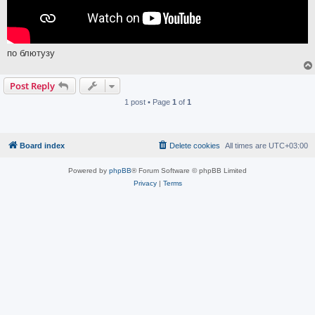
по блютузу
Post Reply
1 post • Page
1
of
1
Board index
Delete cookies
All times are
UTC+03:00
Powered by
phpBB
® Forum Software © phpBB Limited
Privacy
|
Terms