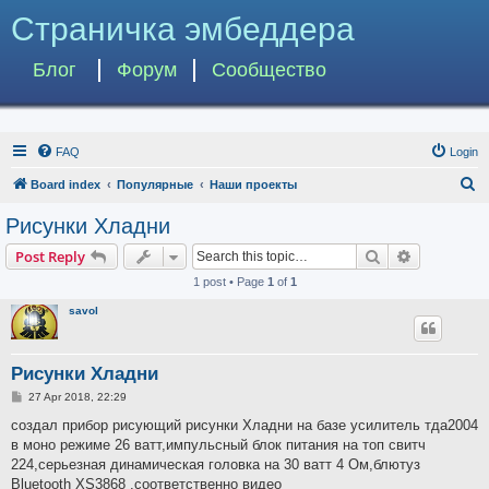
Страничка эмбеддера
Блог
Форум
Сообщество
FAQ
Login
S
Board index
Популярные
Наши проекты
e
Рисунки Хладни
a
Search
Advanced s
Post Reply
r
1 post • Page
1
of
1
c
savol
h
Рисунки Хладни
P
27 Apr 2018, 22:29
o
s
создал прибор рисующий рисунки Хладни на базе усилитель тда2004
t
в моно режиме 26 ватт,импульсный блок питания на топ свитч
224,серьезная динамическая головка на 30 ватт 4 Ом,блютуз
Bluetooth XS3868 ,соответственно видео