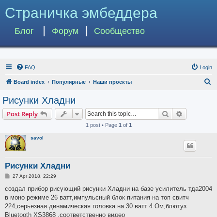
Страничка эмбеддера
Блог
Форум
Сообщество
FAQ
Login
S
Board index
Популярные
Наши проекты
e
Рисунки Хладни
a
Search
Advanced s
Post Reply
r
1 post • Page
1
of
1
c
savol
h
Рисунки Хладни
P
27 Apr 2018, 22:29
o
s
создал прибор рисующий рисунки Хладни на базе усилитель тда2004
t
в моно режиме 26 ватт,импульсный блок питания на топ свитч
224,серьезная динамическая головка на 30 ватт 4 Ом,блютуз
Bluetooth XS3868 ,соответственно видео