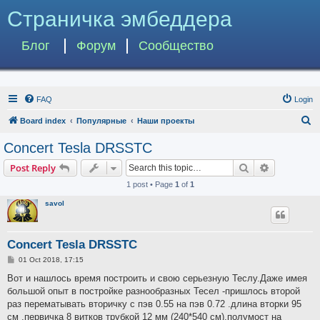
Страничка эмбеддера
Блог
Форум
Сообщество
FAQ
Login
S
Board index
Популярные
Наши проекты
e
Concert Tesla DRSSTC
a
Search
Advanced s
Post Reply
r
1 post • Page
1
of
1
c
savol
h
Concert Tesla DRSSTC
P
01 Oct 2018, 17:15
o
s
Вот и нашлось время построить и свою серьезную Теслу.Даже имея
t
большой опыт в постройке разнообразных Тесел -пришлось второй
раз перематывать вторичку с пэв 0.55 на пэв 0.72 .длина вторки 95
см .первичка 8 витков трубкой 12 мм (240*540 см).полумост на