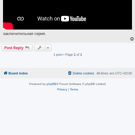
заключительная серия.
Post Reply
1 post • Page
1
of
1
Board index
Delete cookies
All times are
UTC+03:00
Powered by
phpBB
® Forum Software © phpBB Limited
Privacy
|
Terms