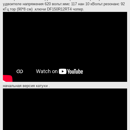
удвоителе напряжения 620 вольт.ммс 117 нан 10 кВольт.резонанс 92
кГц.тор (90*8 см) .ключи DF150R12RT4 чопер.
начальная версия катухи .