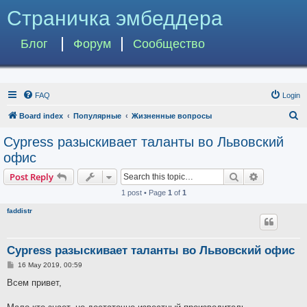
Страничка эмбеддера
Блог
Форум
Сообщество
FAQ
Login
S
Board index
Популярные
Жизненные вопросы
e
Cypress разыскивает таланты во Львовский
a
офис
r
Search
Advanced s
Post Reply
c
1 post • Page
1
of
1
h
faddistr
Cypress разыскивает таланты во Львовский офис
P
16 May 2019, 00:59
o
s
Всем привет,
t