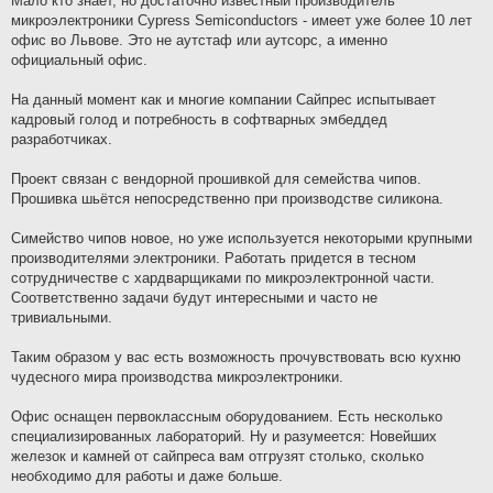
Мало кто знает, но достаточно известный производитель
микроэлектроники Cypress Semiconductors - имеет уже более 10 лет
офис во Львове. Это не аутстаф или аутсорс, а именно
официальный офис.
На данный момент как и многие компании Сайпрес испытывает
кадровый голод и потребность в софтварных эмбеддед
разработчиках.
Проект связан с вендорной прошивкой для семейства чипов.
Прошивка шьётся непосредственно при производстве силикона.
Симейство чипов новое, но уже используется некоторыми крупными
производителями электроники. Работать придется в тесном
сотрудничестве с хардварщиками по микроэлектронной части.
Соответственно задачи будут интересными и часто не
тривиальными.
Таким образом у вас есть возможность прочувствовать всю кухню
чудесного мира производства микроэлектроники.
Офис оснащен первоклассным оборудованием. Есть несколько
специализированных лабораторий. Ну и разумеется: Новейших
железок и камней от сайпреса вам отгрузят столько, сколько
необходимо для работы и даже больше.