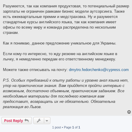
Разумеется, так как компания продуктовая, то потенциальный размер
зарплаты не ограничен рамками бизнес модели аутсорсинга. Также
есть ежеквартальные премии и медстраховка. Ну и разумеется
стандартные курсы английского языка, так как компания имеет
офисы по всему миру и команда распределена по нескольким
странам.
Как я понимаю, данное предложение уникальное для Украины.
Если кому-то интересно, то жду резюме на английском языке в
лычку, я немедленно передам его ответственному менеджеру.
Можете также отписывать на почту:
dmytro.fedorchenko@cypress.com
P.S. Особых требований к опыту работы и уровню англ языка нет,
упор на практические знания. Вам прийдется пройти интервью с
возможным, достаточно объемным, практическим заданием. Все
необходимые материалы для последнего компания вам
предоставит, возвращать их не обязательно. Обязательна
реалокация во Львов.
Post Reply
1 post • Page
1
of
1