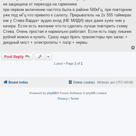
не защищена от перехода на гармоники
при первом включении частота была в районе 500кГц, при повторном
уже под мГц что привело к салюту. Прерыватель на 2х 555 таймерах
как у Стива Варда+ аудио вход (НЕ МИДИ) звук даже хуже чем у
качера. Если есть желание что-то сделать лучше повторить схему
Стива. Очень простая и нармально работает. Если есть пару лишних
рублей можно и купить. Сразу надо брать транзисторы про запас +
диодный мост + электролиты + латр + нервы.
Post Reply
1 post • Page
1
of
1
Board index
Delete cookies
All times are
UTC+03:00
Powered by
phpBB
® Forum Software © phpBB Limited
Privacy
|
Terms