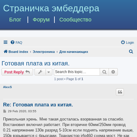
Страничка эмбеддера
Блог
Форум
Сообщество
FAQ
Login
S
Board index
Электроника
Для начинающих
e
Готовая плата из китая.
a
Search
Advanced s
Post Reply
r
1 post • Page
1
of
1
c
AlexS
h
Re: Готовая плата из китая.
P
29 Feb 2020, 03:55
o
s
Прикольная хрень. Мне такая досталась взорванная за спасибо.
t
Востановил включил работает. При вторичке 60мм/250мм провод
0.21 напряжение 130в разряд 5-10см если поднять напряжение выше,
150в взрывается с брызгами. Транзистор irfp460 схема мост. Не как