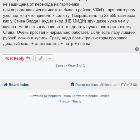
не защищена от перехода на гармоники
при первом включении частота была в районе 500кГц, при повторном
уже под мГц что привело к салюту. Прерыватель на 2х 555 таймерах
как у Стива Варда+ аудио вход (НЕ МИДИ) звук даже хуже чем у
качера. Если есть желание что-то сделать лучше повторить схему
Стива. Очень простая и нармально работает. Если есть пару лишних
рублей можно и купить. Сразу надо брать транзисторы про запас +
диодный мост + электролиты + латр + нервы.
Post Reply
1 post • Page
1
of
1
Board index
Delete cookies
All times are
UTC+03:00
Powered by
phpBB
® Forum Software © phpBB Limited
Privacy
|
Terms