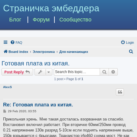
Страничка эмбеддера
Блог
Форум
Сообщество
FAQ
Login
S
Board index
Электроника
Для начинающих
e
Готовая плата из китая.
a
Search
Advanced s
Post Reply
r
1 post • Page
1
of
1
c
AlexS
h
Re: Готовая плата из китая.
P
29 Feb 2020, 03:55
o
s
Прикольная хрень. Мне такая досталась взорванная за спасибо.
t
Востановил включил работает. При вторичке 60мм/250мм провод
0.21 напряжение 130в разряд 5-10см если поднять напряжение выше,
150в взрывается с брызгами. Транзистор irfp460 схема мост. Не как