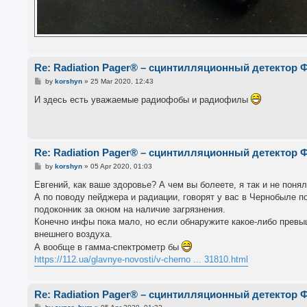
Re: Radiation Pager® – сцинтилляционный детектор 
P
by
korshyn
»
25 Mar 2020, 12:43
o
s
И здесь есть уважаемые радиофобы и радиофилы
t
Re: Radiation Pager® – сцинтилляционный детектор 
P
by
korshyn
»
05 Apr 2020, 01:03
o
s
Евгений, как ваше здоровье? А чем вы болеете, я так и не пон
t
А по поводу пейджера и радиации, говорят у вас в Чернобыле п
подоконник за окном на наличие загрязнения.
Конечно инфы пока мало, но если обнаружите какое-либо превыш
внешнего воздуха.
А вообще в гамма-спектрометр бы
https://112.ua/glavnye-novosti/v-cherno ... 31810.html
Re: Radiation Pager® – сцинтилляционный детектор 
P