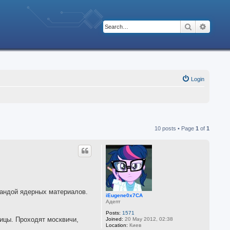
Search
Advanc
Login
10 posts • Page
1
of
1
бандой ядерных материалов.
iEugene0x7CA
Адепт
Posts:
1571
ицы. Проходят москвичи,
Joined:
20 May 2012, 02:38
Location:
Киев