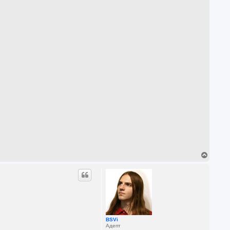
T
o
p
BSVi
Адепт