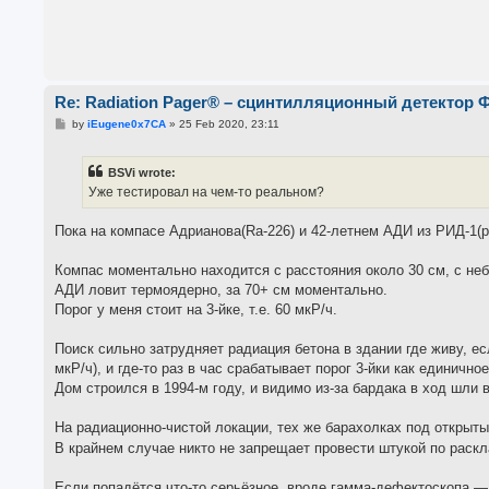
Re: Radiation Pager® – сцинтилляционный детектор 
P
by
iEugene0x7CA
»
25 Feb 2020, 23:11
o
s
t
BSVi wrote:
Уже тестировал на чем-то реальном?
Пока на компасе Адрианова(Ra-226) и 42-летнем АДИ из РИД-1(р
Компас моментально находится с расстояния около 30 см, с не
АДИ ловит термоядерно, за 70+ см моментально.
Порог у меня стоит на 3-йке, т.е. 60 мкР/ч.
Поиск сильно затрудняет радиация бетона в здании где живу, ес
мкР/ч), и где-то раз в час срабатывает порог 3-йки как единично
Дом строился в 1994-м году, и видимо из-за бардака в ход шл
На радиационно-чистой локации, тех же барахолках под открыты
В крайнем случае никто не запрещает провести штукой по раскл
Если попадётся что-то серьёзное, вроде гамма-дефектоскопа —