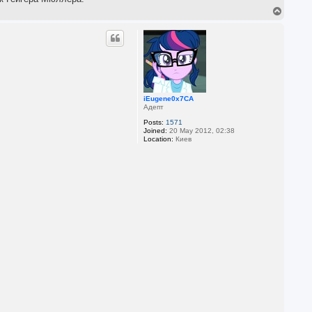
T
o
p
iEugene0x7CA
Адепт
Posts:
1571
Joined:
20 May 2012, 02:38
Location:
Киев