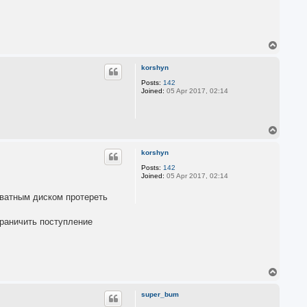
T
o
p
korshyn
Posts:
142
Joined:
05 Apr 2017, 02:14
T
o
p
korshyn
Posts:
142
Joined:
05 Apr 2017, 02:14
 ватным диском протереть
граничить поступление
T
o
p
super_bum