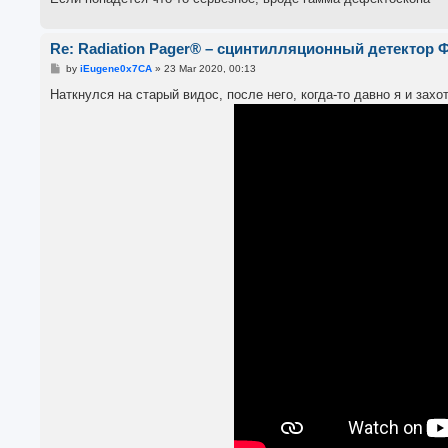
Re: Radiation Pager® – сцинтилляционный детектор 
P
by
iEugene0x7CA
»
23 Mar 2020, 00:13
o
s
Наткнулся на старый видос, после него, когда-то давно я и захо
t