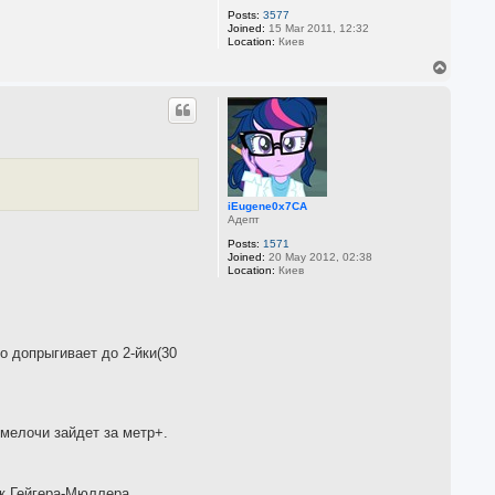
Posts:
3577
Joined:
15 Mar 2011, 12:32
Location:
Киев
T
o
p
iEugene0x7CA
Адепт
Posts:
1571
Joined:
20 May 2012, 02:38
Location:
Киев
о допрыгивает до 2-йки(30
 мелочи зайдет за метр+.
ок Гейгера-Мюллера.