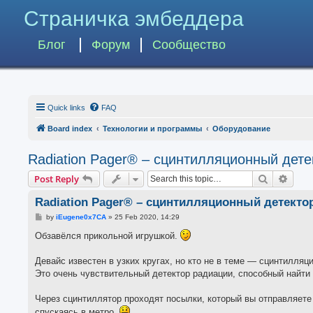
Страничка эмбеддера
Блог
Форум
Сообщество
Quick links
FAQ
Board index
Технологии и программы
Оборудование
Radiation Pager® – сцинтилляционный дет
Search
Advan
Post Reply
Radiation Pager® – сцинтилляционный детект
P
by
iEugene0x7CA
»
25 Feb 2020, 14:29
o
s
Обзавёлся прикольной игрушкой.
t
Девайс известен в узких кругах, но кто не в теме — сцинтилл
Это очень чувствительный детектор радиации, способный найти 
Через сцинтиллятор проходят посылки, который вы отправляете
спускаясь в метро.