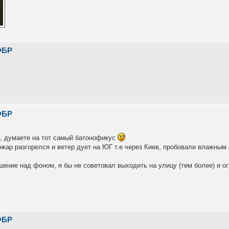
ФБР
ФБР
ял, думаете на тот самый батонофикус
ожар разгорелся и ветер дует на ЮГ т.е через Киев, пробовали влажным
ение над фоном, я бы не советовал выходить на улицу (тем более) и о
ФБР