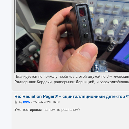
Планируется по приколу пройтись с этой штукой по 3-м киевски
Радиорынок Кардачи, радиорынок Дарницкий, и барахолка/блоши
Re: Radiation Pager® – сцинтилляционный детектор 
P
by
BSVi
»
25 Feb 2020, 16:30
o
s
Уже тестировал на чем-то реальном?
t