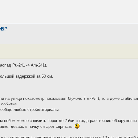
ФБР
аспад Pu-241 -> Am-241).
большой задержкой за 50 см.
ли на улице показометр показывает 0(около 7 мкР/ч), то в доме стабильн
е событие.
и вообще любые стройматериалы.
м небом можно занизить порог до 2-йки и тогда расстояние обнаружения
адке, девайс в пачку сигарет спрятать.
 у сцинтиллятора чувствительность выше примерно в 10 раз чем у труб