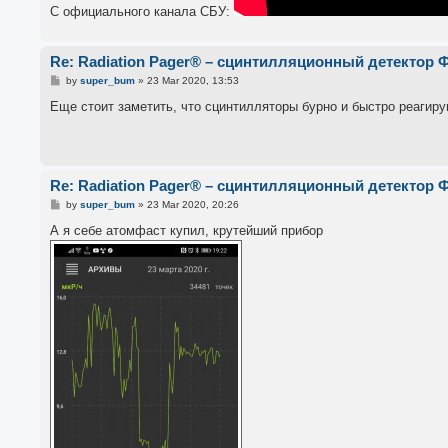
С официального канала СБУ:
Re: Radiation Pager® – сцинтилляционный детектор 
P
by
super_bum
»
23 Mar 2020, 13:53
o
s
Еще стоит заметить, что сцинтилляторы бурно и быстро реагир
t
Re: Radiation Pager® – сцинтилляционный детектор 
P
by
super_bum
»
23 Mar 2020, 20:26
o
s
А я себе атомфаст купил, крутейший прибор
t