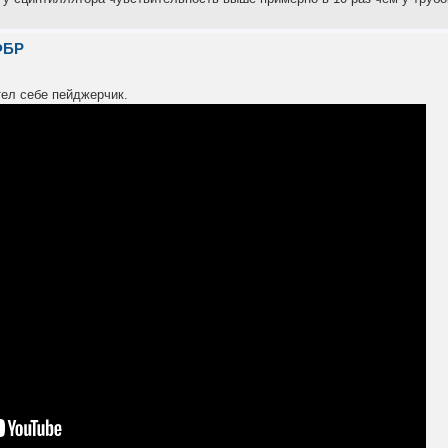
ФБР
тел себе пейджерчик.