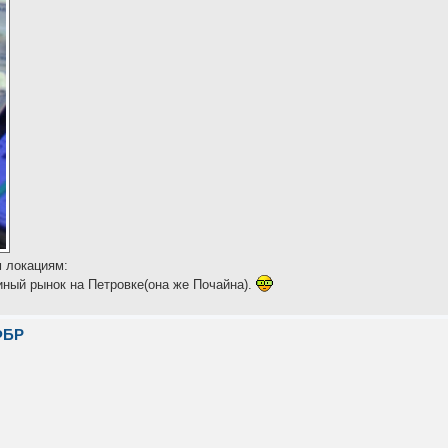
м локациям:
ный рынок на Петровке(она же Почайна).
ФБР