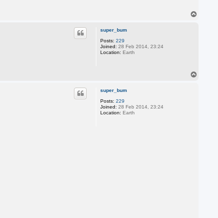
T
o
p
super_bum
Posts:
229
Joined:
28 Feb 2014, 23:24
Location:
Earth
T
o
p
super_bum
Posts:
229
Joined:
28 Feb 2014, 23:24
Location:
Earth