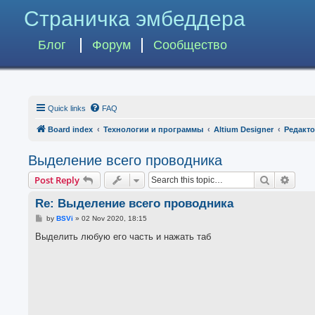
Страничка эмбеддера
Блог
Форум
Сообщество
Quick links
FAQ
Board index
Технологии и программы
Altium Designer
Редакто
Выделение всего проводника
Search
Advan
Post Reply
Re: Выделение всего проводника
P
by
BSVi
»
02 Nov 2020, 18:15
o
s
Выделить любую его часть и нажать таб
t