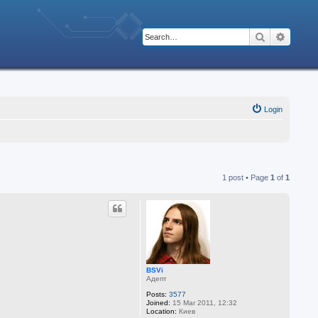
Search
Advanc
Login
1 post • Page
1
of
1
BSVi
Адепт
Posts:
3577
Joined:
15 Mar 2011, 12:32
Location:
Киев