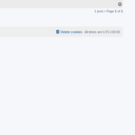
T
o
1 post • Page
1
of
1
p
Delete cookies
All times are
UTC+03:00