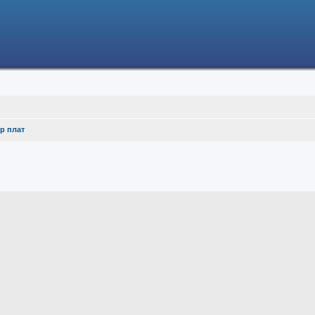
р плат
ced search