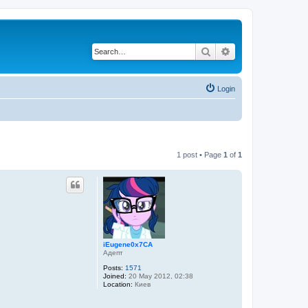
Search
Advanced search
Login
1 post • Page
1
of
1
iEugene0x7CA
Адепт
Posts:
1571
Joined:
20 May 2012, 02:38
Location:
Киев