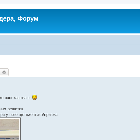
дера, Форум
earch
Advanced search
дко рассказываю.
ных решеток.
ри у него щель/оптика/призма: