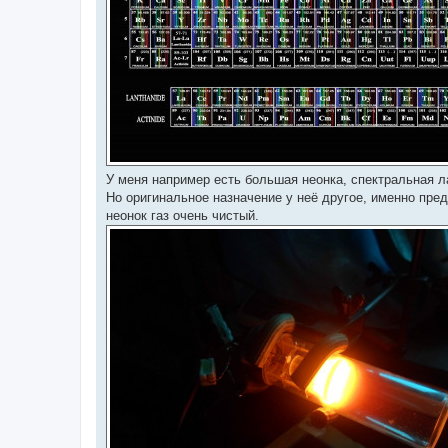
У меня например есть большая неонка, спектральная л
Но оригинальное назначение у неё другое, именно пре
неонок газ очень чистый.