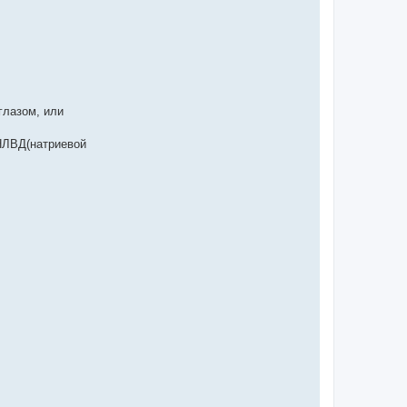
глазом, или
 НЛВД(натриевой