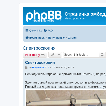
Страничка эмбед
Мы встроим все!
Quick links
FAQ
Board index
Популярные
Химия
Спектроскопия
S
Post Reply
Спектроскопия
P
by
iEugene0x7CA
»
27 Nov 2020, 20:17
o
s
Периодически играюсь с прикольными штуками, но ре
t
Закупил самый простенький спектроскоп и дифракцион
Первый выглядит как небольшая трубка с глазком, внут