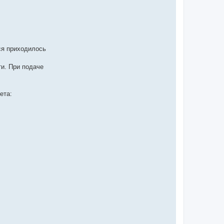
ся приходилось
ти. При подаче
ета: