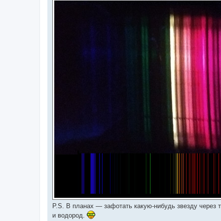
P.S. В планах — зафотать какую-нибудь звезду через т
и водород.