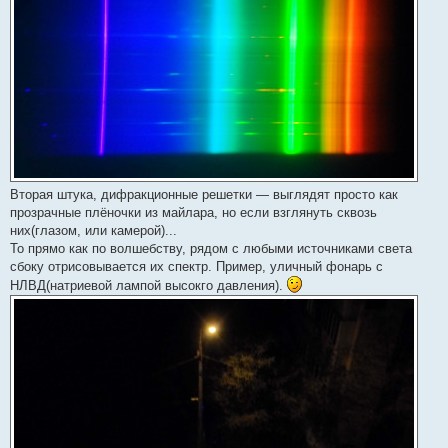
Вторая штука, дифракционные решетки — выглядят просто как
прозрачные плёночки из майлара, но если взглянуть сквозь
них(глазом, или камерой)...
То прямо как по волшебству, рядом с любыми источниками света
сбоку отрисовывается их спектр. Пример, уличный фонарь с
НЛВД(натриевой лампой высокго давления).