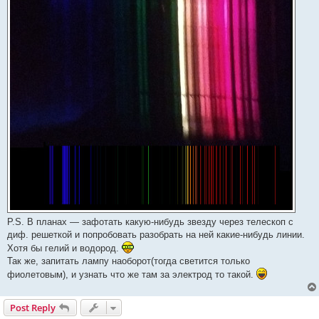
P.S. В планах — зафотать какую-нибудь звезду через телескоп с
диф. решеткой и попробовать разобрать на ней какие-нибудь линии.
Хотя бы гелий и водород.
Так же, запитать лампу наоборот(тогда светится только
фиолетовым), и узнать что же там за электрод то такой.
Post Reply