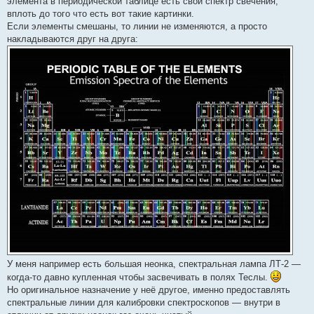
элемента в периодической таблице есть свой спектр свечения,
вплоть до того что есть вот такие картинки.
Если элементы смешаны, то линии не изменяются, а просто
накладываются друг на друга:
У меня например есть большая неонка, спектральная лампа ЛТ-2 —
когда-то давно купленная чтобы засвечивать в полях Теслы.
Но оригинальное назначение у неё другое, именно предоставлять
спектральные линии для калибровки спектроскопов — внутри в