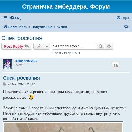
Страничка эмбеддера, Форум
FAQ
Login
S
Board index
Популярные
Химия
e
Спектроскопия
a
Search
Advanced s
Post Reply
r
1 post • Page
1
of
1
c
iEugene0x7CA
h
Адепт
Спектроскопия
P
27 Nov 2020, 20:17
o
s
Периодически играюсь с прикольными штуками, но редко
t
рассказываю.
Закупил самый простенький спектроскоп и дифракционных решеток.
Первый выглядит как небольшая трубка с глазком, внутри у него
щель/оптика/призма: