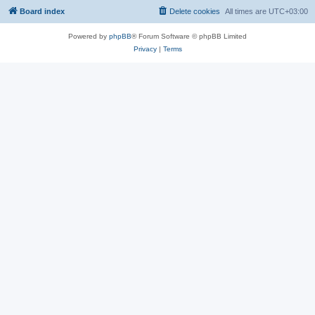
Board index
Delete cookies
All times are
UTC+03:00
Powered by
phpBB
® Forum Software © phpBB Limited
Privacy
|
Terms