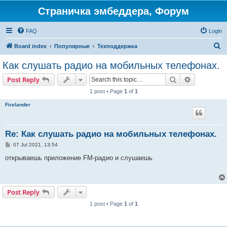
Страничка эмбеддера, Форум
FAQ
Login
S
Board index
Популярные
Техподдержка
e
Как слушать радио на мобильных телефонах.
a
Search
Advanced s
Post Reply
r
1 post • Page
1
of
1
c
Firelander
h
Re: Как слушать радио на мобильных телефонах.
P
07 Jul 2021, 13:54
o
s
открываешь приложение FM-радио и слушаешь
t
Post Reply
1 post • Page
1
of
1