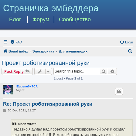
Страничка эмбеддера
Блог
Форум
Сообщество
FAQ
Login
S
Board index
Электроника
Для начинающих
e
Проект роботизированной руки
a
Search
Advanced s
Post Reply
r
1 post • Page
1
of
1
c
iEugene0x7CA
h
Адепт
Re: Проект роботизированной руки
P
06 Dec 2021, 11:27
o
s
t
aisen wrote:
Недавно я думал над проектом роботизированной руки и создал
для нее интерфейс UI. Я хотел бы знать, использую ли я для