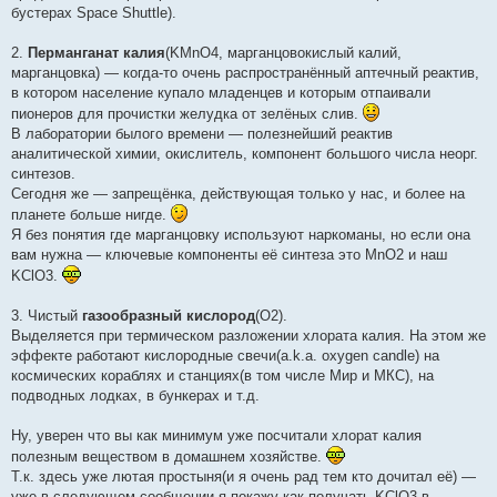
бустерах Space Shuttle).
2.
Перманганат калия
(KMnO4, марганцовокислый калий,
марганцовка) — когда-то очень распространённый аптечный реактив,
в котором население купало младенцев и которым отпаивали
пионеров для прочистки желудка от зелёных слив.
В лаборатории былого времени — полезнейший реактив
аналитической химии, окислитель, компонент большого числа неорг.
синтезов.
Сегодня же — запрещёнка, действующая только у нас, и более на
планете больше нигде.
Я без понятия где марганцовку используют наркоманы, но если она
вам нужна — ключевые компоненты её синтеза это MnO2 и наш
KClO3.
3. Чистый
газообразный кислород
(O2).
Выделяется при термическом разложении хлората калия. На этом же
эффекте работают кислородные свечи(a.k.a. oxygen candle) на
космических кораблях и станциях(в том числе Мир и МКС), на
подводных лодках, в бункерах и т.д.
Ну, уверен что вы как минимум уже посчитали хлорат калия
полезным веществом в домашнем хозяйстве.
Т.к. здесь уже лютая простыня(и я очень рад тем кто дочитал её) —
уже в следующем сообщении я покажу как получать KClO3 в