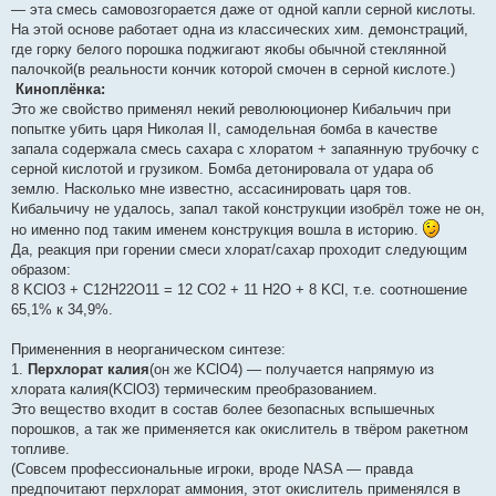
— эта смесь самовозгорается даже от одной капли серной кислоты.
На этой основе работает одна из классических хим. демонстраций,
где горку белого порошка поджигают якобы обычной стеклянной
палочкой(в реальности кончик которой смочен в серной кислоте.)
Киноплёнка:
Это же свойство применял некий револююционер Кибальчич при
попытке убить царя Николая II, самодельная бомба в качестве
запала содержала смесь сахара с хлоратом + запаянную трубочку с
серной кислотой и грузиком. Бомба детонировала от удара об
землю. Насколько мне известно, ассасинировать царя тов.
Кибальчичу не удалось, запал такой конструкции изобрёл тоже не он,
но именно под таким именем конструкция вошла в историю.
Да, реакция при горении смеси хлорат/сахар проходит следующим
образом:
8 KClO3 + C12H22O11 = 12 CO2 + 11 H2O + 8 KCl, т.е. соотношение
65,1% к 34,9%.
Примененния в неорганическом синтезе:
1.
Перхлорат калия
(он же KClO4) — получается напрямую из
хлората калия(KClO3) термическим преобразованием.
Это вещество входит в состав более безопасных вспышечных
порошков, а так же применяется как окислитель в твёром ракетном
топливе.
(Совсем профессиональные игроки, вроде NASA — правда
предпочитают перхлорат аммония, этот окислитель применялся в