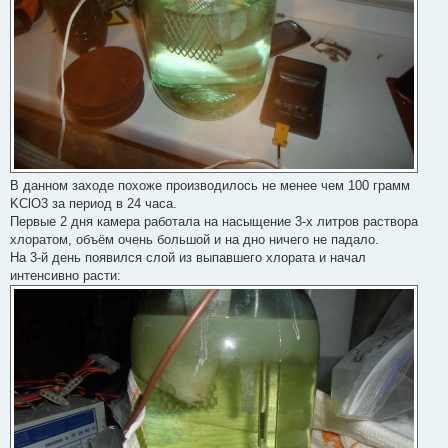
В данном заходе похоже производилось не менее чем 100 грамм
KClO3 за период в 24 часа.
Первые 2 дня камера работала на насыщение 3-х литров раствора
хлоратом, объём очень большой и на дно ничего не падало.
На 3-й день появился слой из выпавшего хлората и начал
интенсивно расти: