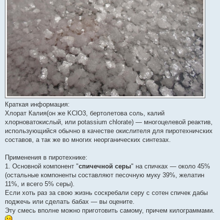
Краткая информация:
Хлорат Калия(он же KClO3, бертолетова соль, калий
хлорноватокислый, или potassium chlorate) — многоцелевой реактив,
использующийся обычно в качестве окислителя для пиротехничских
составов, а так же во многих неорганических синтезах.
Применения в пиротехнике:
1. Основной компонент "
спичечной серы
" на спичках — около 45%
(остальные компоненты составляют песочную муку 39%, желатин
11%, и всего 5% серы).
Если хоть раз за свою жизнь соскребали серу с сотен спичек дабы
поджечь или сделать бабах — вы оцените.
Эту смесь вполне можно приготовить самому, причем килограммами.