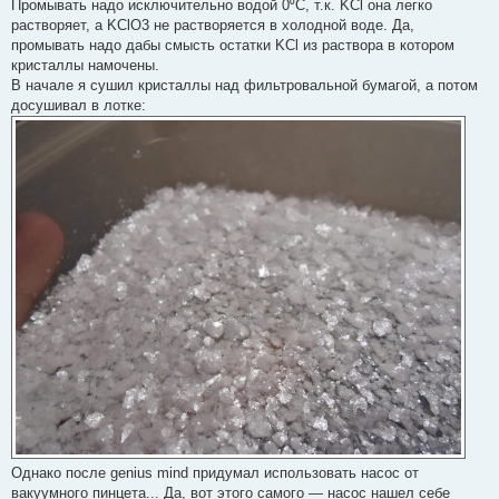
Промывать надо исключительно водой 0⁰С, т.к. KCl она легко
растворяет, а KClO3 не растворяется в холодной воде. Да,
промывать надо дабы смысть остатки KCl из раствора в котором
кристаллы намочены.
В начале я сушил кристаллы над фильтровальной бумагой, а потом
досушивал в лотке:
Однако после genius mind придумал использовать насос от
вакуумного пинцета... Да, вот этого самого — насос нашел себе