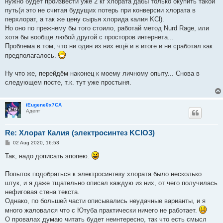
нужно будет произвести уже 2 кг хлората дабы только окупить такой
путь(и это не считая будущих потерь при конверсии хлората в
перхлорат, а так же цену сырья хлорида калия KCl).
Но оно по прежнему бы того стоило, работай метод Nurd Rage, или
хотя бы вообще любой другой с просторов интернета...
Проблема в том, что ни один из них ещё и в итоге и не сработал как
предполагалось.
Ну что же, перейдём наконец к моему личному опыту... Снова в
следующем посте, т.к. тут уже простыня.
iEugene0x7CA
Адепт
Re: Хлорат Калия (электросинтез KClO3)
P
02 Aug 2020, 16:53
o
s
Так, надо дописать эпопею.
t
Попыток подобраться к электросинтезу хлората было несколько
штук, и я даже тщательно описал каждую из них, от чего получилась
нефиговая стена текста.
Однако, по большей части описывались неудачные варианты, и я
много жаловался что с Ютуба практически ничего не работает.
О провалах думаю читать будет неинтересно, так что есть смысл