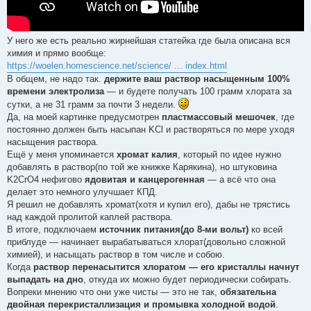
У него же есть реально жирнейшая статейка где была описана вся
химия и прямо вообще:
https://woelen.homescience.net/science/ ... index.html
В общем, не надо так.
держите ваш раствор насыщенным 100%
времени электролиза
— и будете получать 100 грамм хлората за
сутки, а не 31 грамм за почти 3 недели.
Да, на моей картинке предусмотрен
пластмассовый мешочек
, где
постоянно должен быть насыпан KCl и растворяться по мере уходя
насыщения раствора.
Ещё у меня упоминается
хромат калия
, который по идее нужно
добавлять в раствор(по той же книжке Карякина), но штуковина
K2CrO4 нефигово
ядовитая и канцерогенная
— а всё что она
делает это немного улучшает КПД.
Я решил не добавлять хромат(хотя и купил его), дабы не трястись
над каждой пролитой каплей раствора.
В итоге, подключаем
источник питания(до 8-ми вольт)
ко всей
приблуде — начинает вырабатываться хлорат(довольно сложной
химией), и насыщать раствор в том числе и собою.
Когда
раствор перенасытится хлоратом — его кристаллы начнут
выпадать на дно
, откуда их можно будет периодически собирать.
Вопреки мнению что они уже чисты — это не так,
обязательна
двойная перекристаллизация и промывка холодной водой
.