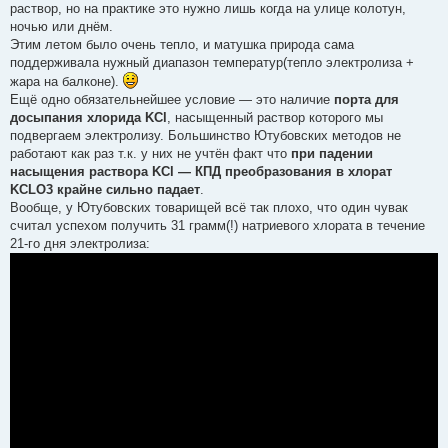
раствор, но на практике это нужно лишь когда на улице колотун,
ночью или днём.
Этим летом было очень тепло, и матушка природа сама
поддерживала нужный диапазон температур(тепло электролиза +
жара на балконе).
Ещё одно обязательнейшее условие — это наличие
порта для
досыпания хлорида KCl
, насыщенный раствор которого мы
подвергаем электролизу. Большинство Ютубовских методов не
работают как раз т.к. у них не учтён факт что
при падении
насыщения раствора KCl — КПД преобразования в хлорат
KCLO3 крайне сильно падает
.
Вообще, у Ютубовских товарищей всё так плохо, что один чувак
считал успехом получить 31 грамм(!) натриевого хлората в течение
21-го дня электролиза: