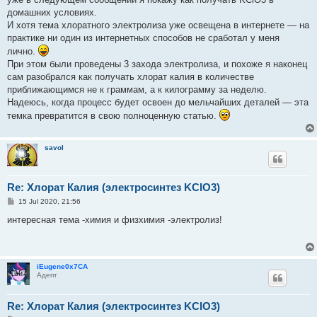
домашних условиях.
И хотя тема хлоратного электролиза уже освещена в интернете — на
практике ни один из интернетных способов не сработал у меня
лично.
При этом были проведены 3 захода электролиза, и похоже я наконец
сам разобрался как получать хлорат калия в количестве
приближающимся не к граммам, а к килограмму за неделю.
Надеюсь, когда процесс будет освоен до мельчайших деталей — эта
темка превратится в свою полноценную статью.
savol
Re: Хлорат Калия (электросинтез KClO3)
P
15 Jul 2020, 21:56
o
s
интересная тема -химия и физхимия -электролиз!
t
iEugene0x7CA
Адепт
Re: Хлорат Калия (электросинтез KClO3)