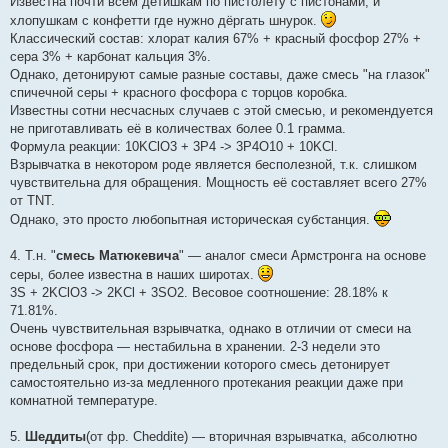
Известна почти всем детишкам по пистолету с пистонами, и
хлопушкам с конфетти где нужно дёргать шнурок.
Классический состав: хлорат калия 67% + красный фосфор 27% +
сера 3% + карбонат кальция 3%.
Однако, детонируют самые разные составы, даже смесь "на глазок"
спичечной серы + красного фосфора с торцов коробка.
Известны сотни несчасных случаев с этой смесью, и рекомендуется
не приготавливать её в количествах более 0.1 грамма.
Формула реакции: 10KClO3 + 3P4 -> 3P4O10 + 10KCl.
Взрывчатка в некотором роде является бесполезной, т.к. слишком
чувствительна для обращения. Мощность её составляет всего 27%
от TNT.
Однако, это просто любопытная историческая субстанция.
4. Т.н. "
смесь Матюкевича
" — аналог смеси Армстронга на основе
серы, более известна в наших широтах.
3S + 2KClO3 -> 2KCl + 3SO2. Весовое соотношение: 28.18% к
71.81%.
Очень чувствительная взрывчатка, однако в отличии от смеси на
основе фосфора — нестабильна в хранении. 2-3 недели это
предельный срок, при достижении которого смесь детонирует
самостоятельно из-за медленного протекания реакции даже при
комнатной температуре.
5.
Шеддиты
(от фр. Cheddite) — вторичная взрывчатка, абсолютно