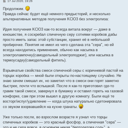
P
17 Jul 2020, 19:26
o
s
Продолжим.
t
Правда сейчас будет ещё немного предысторий, и несколько
альтернативных методов получения KClO3 без электролиза:
Идея получения KClO3 как-то всегда витала вокруг — даже в
юношестве, я соскребал спичечную серу сотнями коробков дабы
просто иметь запас этой субстанции, хранил её в небольшой
пробирочке. Понятия не имел из чего сделана эта "сера", но ей
всегда находились применения, обычно как насыпка в
электролампочку(самодельный электроподжиг), или насыпка в
термоусадку(самодельный фитиль).
Взрывчатые свойства смеси спичечной серы с коричневой пастой на
торцах коробка — мной были открыты по-настоящему случайно. Не
знаю зачем смешал их, но заметил что в смеси они горят заметно
быстрее, почти что вспышкой. После я как-то приготовил где-то
грамм такой смеси, завернул в бумажку и оставил гореть на газовой
конфорке, сам при этом вышел в другую комнату. Были ещё те
восторг/испуг/удивление — когда штука натурально сдетонировала
со звуком взорвавшейся на кухне гранаты.
Уже только после, во взрослом возрасте я узнал что торцы
спичечных коробков — это красный фосфор, а спичечная "сера" —
это и не сера вовсе, в основном некая "бертолетова соль", а