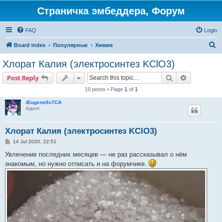
Страничка эмбеддера, Форум
FAQ
Login
S
Board index
Популярные
Химия
e
Хлорат Калия (электросинтез KClO3)
a
Search
Advanced s
Post Reply
r
10 posts • Page
1
of
1
c
iEugene0x7CA
h
Адепт
Хлорат Калия (электросинтез KClO3)
P
14 Jul 2020, 22:51
o
s
Увлечение последних месяцев — не раз рассказывал о нём
t
знакомым, но нужно отписать и на форумчике.