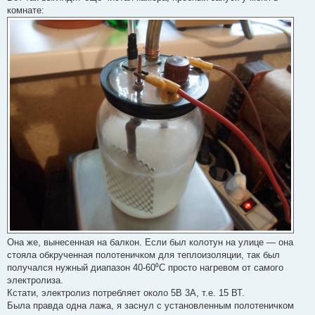
комнате:
Она же, вынесенная на балкон. Если был колотун на улице — она
стояла обкрученная полотеничком для теплоизоляции, так был
получался нужный диапазон 40-60⁰С просто нагревом от самого
электролиза.
Кстати, электролиз потребляет около 5В 3А, т.е. 15 ВТ.
Была правда одна лажа, я заснул с установленным полотеничком