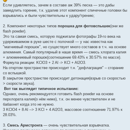
Если удивляетесь, зачем в составе аж 39% песка — это дабы
замедлить горение, т.к. удалив этот компонент спичечные головки бы
взрывались и были чувствительны к удару/трению;
2. Компонент некоторых типов
порошка для фотовспышек
(они же
flash powder).
Это та самая смесь, которую поджигали фотографы 19-го века на
удерживаемом в руке шесте с полочкой — у нас известна как
"магниевый порошок", но существует много составов в т.ч. на основе
алюминия. Самый популярный в наше время — смесь хлората калия
+ алюминиевый порошок(соотношение 69.43% к 30.57% по массе).
Формула реакции: KClO3 + 2 Al -> KCl + Al2O3.
На откртом пространстве происходит т.н. "дефлаграция" – сгорание
со вспышкой.
В закрытом пространстве происходит детонация(взрыв со скоростью
> скорости звука).
Вот так выглядит типичное испытание:
Однако, очень рекомендуется готовить flash powder на основе
перхлората калия(о нём ниже), т.к. он менее чувствителен и не
бабахнет когда это не нужно.
3 KClO4 + 8 Al --> 3 KCl + 4 Al2O3, массовое соотношение 71.97% к
28.03%.
3.
Смесь Армстронга
— очень чувствительная взрывчатка.