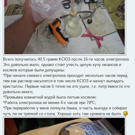
Всего получилось 40.5 грамм KClO3 после 16-ти часов электролиза.
Это довольно мало, однако стоит учесть целую кучу нюансов и
косяков которые были допущены:
*При начале свежего электролиза проходит несколько часов перед
тем как раствор насытится в том числе KClO3 и начнут выпадать
кристаллы. Первые часов 6 точно на это ушли, т.к. литр ёмкости это
довольно много;
*Промывка комнатной водой была лютым косяком;
*Работа электролиза не менее 4-х часов при 79⁰С;
*При переработке у меня лопнула банка, и часть выхода я собирал
чуть ли не тряпкой со стола. Хорошо хоть там хромата не было.