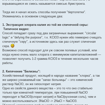
взрывающаяся их смесь называется смесью Армстронга.
Тогда же я начал искать способы получения "бертолетки".
Упоминались в основном следующие два:
1. Экстракция хлората калия из той же спичечной серы:
Типичное видео:
Способ попадает сразу под два заграничных выражения: "circular
logic" и "defying the purpose", т.к. KClO3 нужен ибо гемморно счищать
спичечную "серу", а источником здесь как раз служит спичечная
сера.
Возможно способ подходит для уж совсем полевых условий, или
когда нужно очень мало хлората с минимумом капиталовложений —
позволяет получить 1-2 грамма KClO3 в течение нескольких часов
работы.
2. Кипячение "Белизны":
Хозяйственный продукт, носящий в народе название "хлорка", а так
же широко узнаваемый как "запах больницы" – это химический
раствор NaClO, он же гипохлорит натрия.
Одно из свойств данного вещества – это то что оно стабильно
только при комнатной температуре, при повышенной NaClO
переходит в NaClO3(хлорат натрия) и NaCl(кухонная соль), чем и
можно воспользоваться: 3NaClO -> 2NaCl + NaClO3.