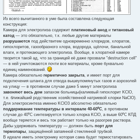
Из всего вычитанного в уме была составлена следующая
конструкция:
Камера для электролиза содержит
платиновый анод
и
титановый
катод
— это обязательно, т.к. любые другие материалы
разрушаются
под действитем одновременно хлоридов, хлоратов,
гипохлоритов, газообразного хлора, водорода, щёлочи, банальной
влаги, и протекающего электролиза. Вообще, в хлоратной камере
творится такой ад, что за границей её даже прозвали "destruction cell"
— в ней уничтожаются почти все материалы, кроме буквально
единиц наименований.
Камера обязательно
герметично закрыта
, и имеет порт для
подключения шланга для отвода вышеупомянутых газов и аэрозолей
на улицу — в противном случае даже 5 минут электролиза
завоняют весь дом
запахом больницы(калиевый гипохлорит KClO,
т.е. ближайший родственник хозяйственной натриевой хлорки NaClO).
Для электросинтеза именно KClO3 абсолютно обязательно
поддержвание температуры в интервале 40-60⁰С
, в противном
случае до 40⁰С синтезируется только хлорка KClO, а выше 60⁰С КПД
вообще теряется и весь ток работает только на разогрев раствора.
Дабы удерживать температуру — должен быть
порт для
термопары
, защищённой запаянной стеклянной трубкой.
В идеале иметь электронику которая сама будет термостатировать