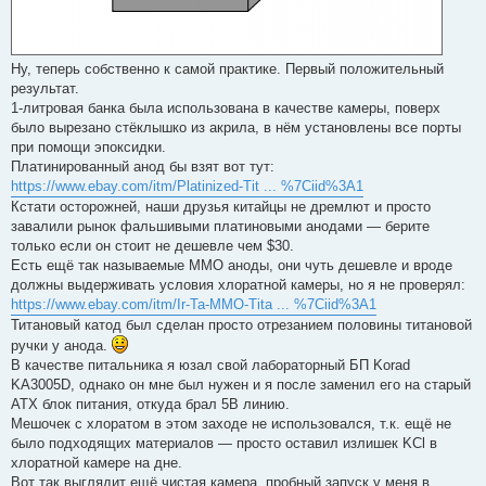
Ну, теперь собственно к самой практике. Первый положительный
результат.
1-литровая банка была использована в качестве камеры, поверх
было вырезано стёклышко из акрила, в нём установлены все порты
при помощи эпоксидки.
Платинированный анод бы взят вот тут:
https://www.ebay.com/itm/Platinized-Tit ... %7Ciid%3A1
Кстати осторожней, наши друзья китайцы не дремлют и просто
завалили рынок фальшивыми платиновыми анодами — берите
только если он стоит не дешевле чем $30.
Есть ещё так называемые MMO аноды, они чуть дешевле и вроде
должны выдерживать условия хлоратной камеры, но я не проверял:
https://www.ebay.com/itm/Ir-Ta-MMO-Tita ... %7Ciid%3A1
Титановый катод был сделан просто отрезанием половины титановой
ручки у анода.
В качестве питальника я юзал свой лабораторный БП Korad
KA3005D, однако он мне был нужен и я после заменил его на старый
ATX блок питания, откуда брал 5В линию.
Мешочек с хлоратом в этом заходе не использовался, т.к. ещё не
было подходящих материалов — просто оставил излишек KCl в
хлоратной камере на дне.
Вот так выглядит ещё чистая камера, пробный запуск у меня в