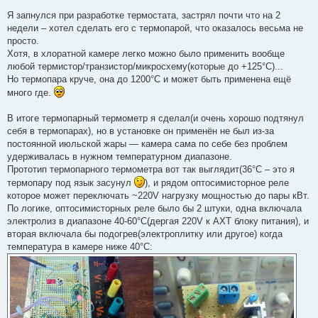
Я запнулся при разработке термостата, застрял почти что на 2
недели – хотел сделать его с термопарой, что оказалось весьма не
просто.
Хотя, в хлоратной камере легко можно было применить вообще
любой термистор/транзистор/микросхему(которые до +125°С)...
Но термопара круче, она до 1200°С и может быть применена ещё
много где.
В итоге термопарный термометр я сделал(и очень хорошо подтянул
себя в термопарах), но в установке он применён не был из-за
постоянной июльской жары — камера сама по себе без проблем
удерживалась в нужном температурном диапазоне.
Прототип термопарного термометра вот так выглядит(36°С – это я
термопару под язык засунул
), и рядом оптосимисторное реле
которое может переключать ~220V нагрузку мощностью до пары кВт.
По логике, оптосимисторных реле было бы 2 штуки, одна включала
электролиз в диапазоне 40-60°С(дергая 220V к AXT блоку питания), и
вторая включала бы подогрев(электроплитку или другое) когда
температура в камере ниже 40°С: