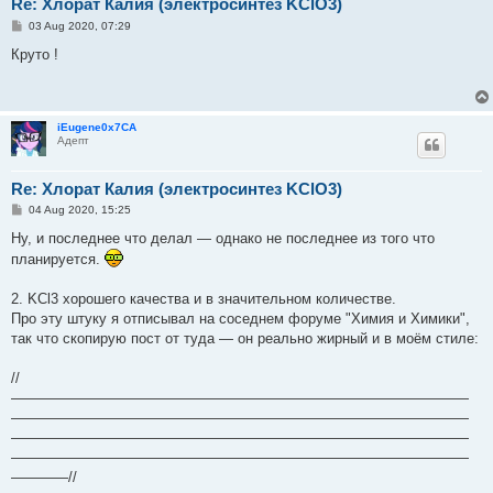
Re: Хлорат Калия (электросинтез KClO3)
P
03 Aug 2020, 07:29
o
s
Круто !
t
iEugene0x7CA
Адепт
Re: Хлорат Калия (электросинтез KClO3)
P
04 Aug 2020, 15:25
o
s
Ну, и последнее что делал — однако не последнее из того что
t
планируется.
2. KCl3 хорошего качества и в значительном количестве.
Про эту штуку я отписывал на соседнем форуме "Химия и Химики",
так что скопирую пост от туда — он реально жирный и в моём стиле:
//
————————————————————————————————
————————————————————————————————
————————————————————————————————
————————————————————————————————
————//