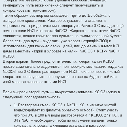
"Хлорка" нагревается любым удобным способом, лучше до
температуры чуть ниже кипения(следует перемешивать и
контролировать термометром).
Таким образом раствор выпаривается, где-то до 1/5 объёма, с
выпадением кристаллов. Раствор остужается, и ставится в
морозильник – при достижении температуры близко 0°С выпадет ещё
немного соли NaCl и хлората NaClO3. Жидкость с остатками NaClO
сливается, осадок крристаллов сушится на фильтровальной бумаге.
Далее есть два пути – выделять уже хлорат натрия(NaClO3) и
использовать для каких-то своих целей, или добавить избыток KCl
дабы заместить натрий в хлорате на калий: NaClO3 + KCl -> NaCl +
KClO3.
Второй вариант более предпочтителен, т.к. хлорат калия KClO3
просто замечательно выделяется при перекристаллизации, тогда как
NaClO3 при 0°С более растворим чем NaCl – сильно просто чистый
хлорат натрия выделить не получится, он всегда будет в той или
иной мере загрязнен остатками NaCl.
Если выбрали второй путь — выкристаллизовывать KClO3 нужно в
следующей последовательности:
1.
Растворяем смесь KClO3 + NaCl + KCl в избытке чистой
воды(подойдет из фильтра обратного осмоса). Стоит учесть,
что при 0°С в 100 мл воды растовряется 4 г KClO3, 27 г KCl, и
34 г NaCl – необходимо чтобы по остужении выпали только
кристаллы хлората, а хлориды остались в растворе;