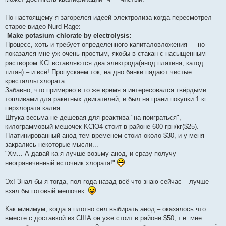
По-настоящему я загорелся идеей электролиза когда пересмотрел
старое видео Nurd Rage:
Make potasium chlorate by electrolysis:
Процесс, хоть и требует определенного капиталовложения — но
показался мне уж очень простым, якобы в стакан с насыщенным
раствором KCl вставляются два электрода(анод платина, катод
титан) – и всё! Пропускаем ток, на дно банки падают чистые
кристаллы хлората.
Забавно, что примерно в то же время я интересовался твёрдыми
топливами для ракетных двигателей, и был на грани покупки 1 кг
перхлората калия.
Штука весьма не дешевая для реактива "на поиграться",
килограммовый мешочек KClO4 стоит в районе 600 грн/кг($25).
Платинированный анод тем временем стоил около $30, и у меня
закрались некоторые мысли...
"Хм... А давай ка я лучше возьму анод, и сразу получу
неограниченный источник хлората!"
Эх! Знал бы я тогда, пол года назад всё что знаю сейчас – лучше
взял бы готовый мешочек.
Как минимум, когда я плотно сел выбирать анод – оказалось что
вместе с доставкой из США он уже стоит в районе $50, т.е. мне