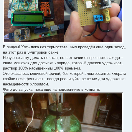
В общем! Хоть пока без термостата, был проведён ещё один заход,
на этот раз в 3-литровой банке.
Новую крышку делать не стал, но в отличии от прошлого захода –
сшил мешочек для досыпки хлорида, который должен удерживать
раствор 100% насыщенным 100% времени.
Это оказалось ключевой фичей, без которой электросинтез хлората
крайне неэффективен – всегда реализуйте решение для удержания
насыщенности хлоридом.
Фото до запуска, пока ещё на подоконнике в комнате: