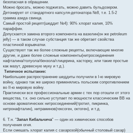
безопасная в обращении.
Можно бросать, можно поджигать, можно давить бульдозером.
Детонирует от стандартного капсуля-детонатора №8, т.е. 1.5-2
грамма азида свинца.
Самый простой рецепт(шеддит №4): 90% хлорат калия, 10%
параффин.
Допускается замена второго компонента на вазелин(он же petroleum
jelly) — в таком случае субстанция так же обретает свойства
пластичной взрывчатки.
Существуют так же более сложные рецепты, включающие многие
другие, и даже более сложные компоненты(нитросоединения
нафталина/толуола/бензола/глицерина, касторку, или такие простые
как мазут, древесную муку и т.д.).
Типичное испытание:
Наибольшее распространение шеддиты получили в I-ю мировую
войну, однако так же широко применялись польским сопротивлением
во II-ю мировую войну.
Практически все профессиональные армии с тех пор отошли от этого
вещества, т.к. оно сильно уступает по мощности классическим ВВ на
основе ароматических нитросоединений(тротил, пикринка,
нитронафталин), нитраминов(гексоген, октоген), и т.д.
6. Т.н. "
Запал Кибальчича
" — один из химических способов
получения огня.
Если смешать хлорат калия с сахарозой(обычный столовый сахар)