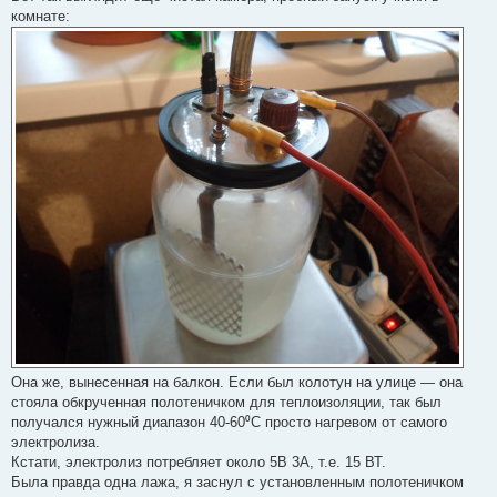
комнате:
Она же, вынесенная на балкон. Если был колотун на улице — она
стояла обкрученная полотеничком для теплоизоляции, так был
получался нужный диапазон 40-60⁰С просто нагревом от самого
электролиза.
Кстати, электролиз потребляет около 5В 3А, т.е. 15 ВТ.
Была правда одна лажа, я заснул с установленным полотеничком