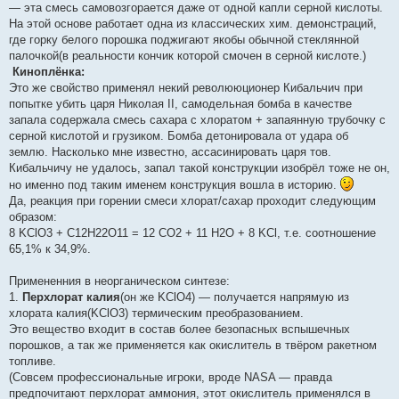
— эта смесь самовозгорается даже от одной капли серной кислоты.
На этой основе работает одна из классических хим. демонстраций,
где горку белого порошка поджигают якобы обычной стеклянной
палочкой(в реальности кончик которой смочен в серной кислоте.)
Киноплёнка:
Это же свойство применял некий револююционер Кибальчич при
попытке убить царя Николая II, самодельная бомба в качестве
запала содержала смесь сахара с хлоратом + запаянную трубочку с
серной кислотой и грузиком. Бомба детонировала от удара об
землю. Насколько мне известно, ассасинировать царя тов.
Кибальчичу не удалось, запал такой конструкции изобрёл тоже не он,
но именно под таким именем конструкция вошла в историю.
Да, реакция при горении смеси хлорат/сахар проходит следующим
образом:
8 KClO3 + C12H22O11 = 12 CO2 + 11 H2O + 8 KCl, т.е. соотношение
65,1% к 34,9%.
Примененния в неорганическом синтезе:
1.
Перхлорат калия
(он же KClO4) — получается напрямую из
хлората калия(KClO3) термическим преобразованием.
Это вещество входит в состав более безопасных вспышечных
порошков, а так же применяется как окислитель в твёром ракетном
топливе.
(Совсем профессиональные игроки, вроде NASA — правда
предпочитают перхлорат аммония, этот окислитель применялся в