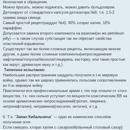
безопасная в обращении.
Можно бросать, можно поджигать, можно давить бульдозером.
Детонирует от стандартного капсуля-детонатора №8, т.е. 1.5-2
грамма азида свинца.
Самый простой рецепт(шеддит №4): 90% хлорат калия, 10%
параффин.
Допускается замена второго компонента на вазелин(он же petroleum
jelly) — в таком случае субстанция так же обретает свойства
пластичной взрывчатки.
Существуют так же более сложные рецепты, включающие многие
другие, и даже более сложные компоненты(нитросоединения
нафталина/толуола/бензола/глицерина, касторку, или такие простые
как мазут, древесную муку и т.д.).
Типичное испытание:
Наибольшее распространение шеддиты получили в I-ю мировую
войну, однако так же широко применялись польским сопротивлением
во II-ю мировую войну.
Практически все профессиональные армии с тех пор отошли от этого
вещества, т.к. оно сильно уступает по мощности классическим ВВ на
основе ароматических нитросоединений(тротил, пикринка,
нитронафталин), нитраминов(гексоген, октоген), и т.д.
6. Т.н. "
Запал Кибальчича
" — один из химических способов
получения огня.
Если смешать хлорат калия с сахарозой(обычный столовый сахар)