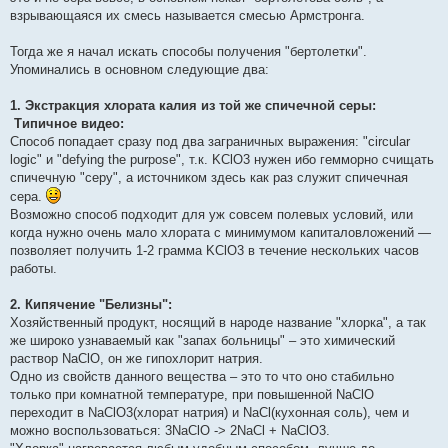
взрывающаяся их смесь называется смесью Армстронга.
Тогда же я начал искать способы получения "бертолетки".
Упоминались в основном следующие два:
1. Экстракция хлората калия из той же спичечной серы:
Типичное видео:
Способ попадает сразу под два заграничных выражения: "circular
logic" и "defying the purpose", т.к. KClO3 нужен ибо гемморно счищать
спичечную "серу", а источником здесь как раз служит спичечная
сера.
Возможно способ подходит для уж совсем полевых условий, или
когда нужно очень мало хлората с минимумом капиталовложений —
позволяет получить 1-2 грамма KClO3 в течение нескольких часов
работы.
2. Кипячение "Белизны":
Хозяйственный продукт, носящий в народе название "хлорка", а так
же широко узнаваемый как "запах больницы" – это химический
раствор NaClO, он же гипохлорит натрия.
Одно из свойств данного вещества – это то что оно стабильно
только при комнатной температуре, при повышенной NaClO
переходит в NaClO3(хлорат натрия) и NaCl(кухонная соль), чем и
можно воспользоваться: 3NaClO -> 2NaCl + NaClO3.