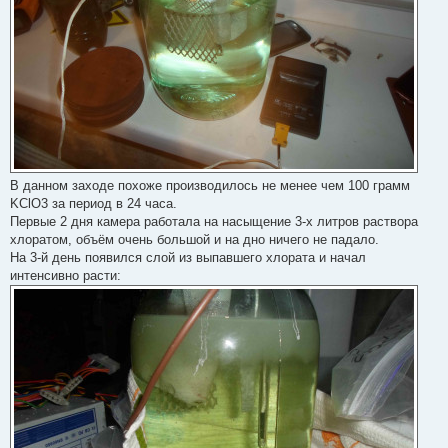
В данном заходе похоже производилось не менее чем 100 грамм
KClO3 за период в 24 часа.
Первые 2 дня камера работала на насыщение 3-х литров раствора
хлоратом, объём очень большой и на дно ничего не падало.
На 3-й день появился слой из выпавшего хлората и начал
интенсивно расти: