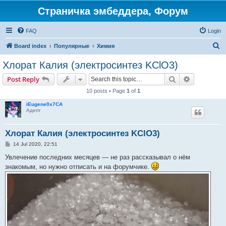
Страничка эмбеддера, Форум
FAQ
Login
S
Board index
Популярные
Химия
e
Хлорат Калия (электросинтез KClO3)
a
Search
Advanced s
Post Reply
r
10 posts • Page
1
of
1
c
iEugene0x7CA
h
Адепт
Хлорат Калия (электросинтез KClO3)
P
14 Jul 2020, 22:51
o
s
Увлечение последних месяцев — не раз рассказывал о нём
t
знакомым, но нужно отписать и на форумчике.