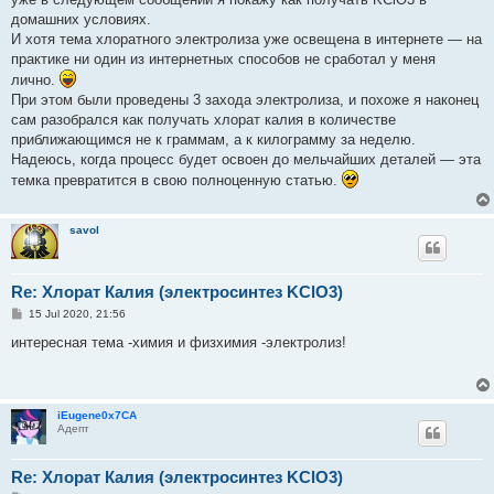
домашних условиях.
И хотя тема хлоратного электролиза уже освещена в интернете — на
практике ни один из интернетных способов не сработал у меня
лично.
При этом были проведены 3 захода электролиза, и похоже я наконец
сам разобрался как получать хлорат калия в количестве
приближающимся не к граммам, а к килограмму за неделю.
Надеюсь, когда процесс будет освоен до мельчайших деталей — эта
темка превратится в свою полноценную статью.
savol
Re: Хлорат Калия (электросинтез KClO3)
P
15 Jul 2020, 21:56
o
s
интересная тема -химия и физхимия -электролиз!
t
iEugene0x7CA
Адепт
Re: Хлорат Калия (электросинтез KClO3)