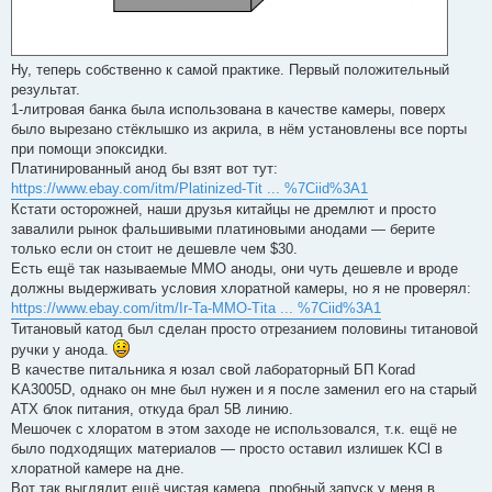
Ну, теперь собственно к самой практике. Первый положительный
результат.
1-литровая банка была использована в качестве камеры, поверх
было вырезано стёклышко из акрила, в нём установлены все порты
при помощи эпоксидки.
Платинированный анод бы взят вот тут:
https://www.ebay.com/itm/Platinized-Tit ... %7Ciid%3A1
Кстати осторожней, наши друзья китайцы не дремлют и просто
завалили рынок фальшивыми платиновыми анодами — берите
только если он стоит не дешевле чем $30.
Есть ещё так называемые MMO аноды, они чуть дешевле и вроде
должны выдерживать условия хлоратной камеры, но я не проверял:
https://www.ebay.com/itm/Ir-Ta-MMO-Tita ... %7Ciid%3A1
Титановый катод был сделан просто отрезанием половины титановой
ручки у анода.
В качестве питальника я юзал свой лабораторный БП Korad
KA3005D, однако он мне был нужен и я после заменил его на старый
ATX блок питания, откуда брал 5В линию.
Мешочек с хлоратом в этом заходе не использовался, т.к. ещё не
было подходящих материалов — просто оставил излишек KCl в
хлоратной камере на дне.
Вот так выглядит ещё чистая камера, пробный запуск у меня в