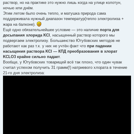
раствор, но на практике это нужно лишь когда на улице колотун,
ночью или днём.
Этим летом было очень тепло, и матушка природа сама
поддерживала нужный диапазон температур(тепло электролиза +
жара на балконе).
Ещё одно обязательнейшее условие — это наличие
порта для
досыпания хлорида KCl
, насыщенный раствор которого мы
подвергаем электролизу. Большинство Ютубовских методов не
работают как раз т.к. у них не учтён факт что
при падении
насыщения раствора KCl — КПД преобразования в хлорат
KCLO3 крайне сильно падает
.
Вообще, у Ютубовских товарищей всё так плохо, что один чувак
считал успехом получить 31 грамм(!) натриевого хлората в течение
21-го дня электролиза: