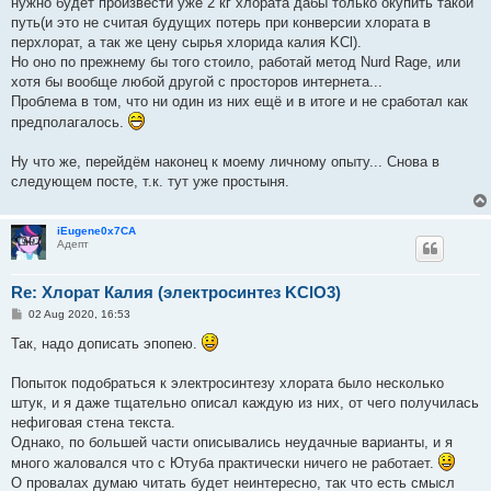
нужно будет произвести уже 2 кг хлората дабы только окупить такой
путь(и это не считая будущих потерь при конверсии хлората в
перхлорат, а так же цену сырья хлорида калия KCl).
Но оно по прежнему бы того стоило, работай метод Nurd Rage, или
хотя бы вообще любой другой с просторов интернета...
Проблема в том, что ни один из них ещё и в итоге и не сработал как
предполагалось.
Ну что же, перейдём наконец к моему личному опыту... Снова в
следующем посте, т.к. тут уже простыня.
iEugene0x7CA
Адепт
Re: Хлорат Калия (электросинтез KClO3)
P
02 Aug 2020, 16:53
o
s
Так, надо дописать эпопею.
t
Попыток подобраться к электросинтезу хлората было несколько
штук, и я даже тщательно описал каждую из них, от чего получилась
нефиговая стена текста.
Однако, по большей части описывались неудачные варианты, и я
много жаловался что с Ютуба практически ничего не работает.
О провалах думаю читать будет неинтересно, так что есть смысл