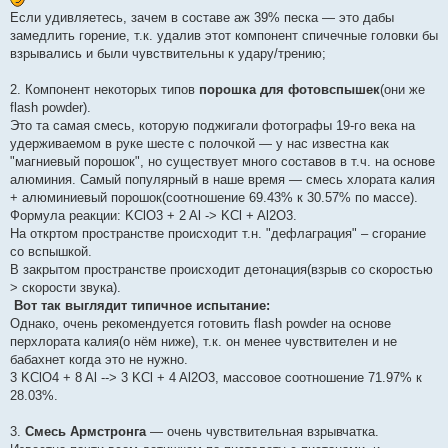
Если удивляетесь, зачем в составе аж 39% песка — это дабы
замедлить горение, т.к. удалив этот компонент спичечные головки бы
взрывались и были чувствительны к удару/трению;
2. Компонент некоторых типов
порошка для фотовспышек
(они же
flash powder).
Это та самая смесь, которую поджигали фотографы 19-го века на
удерживаемом в руке шесте с полочкой — у нас известна как
"магниевый порошок", но существует много составов в т.ч. на основе
алюминия. Самый популярный в наше время — смесь хлората калия
+ алюминиевый порошок(соотношение 69.43% к 30.57% по массе).
Формула реакции: KClO3 + 2 Al -> KCl + Al2O3.
На откртом пространстве происходит т.н. "дефлаграция" – сгорание
со вспышкой.
В закрытом пространстве происходит детонация(взрыв со скоростью
> скорости звука).
Вот так выглядит типичное испытание:
Однако, очень рекомендуется готовить flash powder на основе
перхлората калия(о нём ниже), т.к. он менее чувствителен и не
бабахнет когда это не нужно.
3 KClO4 + 8 Al --> 3 KCl + 4 Al2O3, массовое соотношение 71.97% к
28.03%.
3.
Смесь Армстронга
— очень чувствительная взрывчатка.