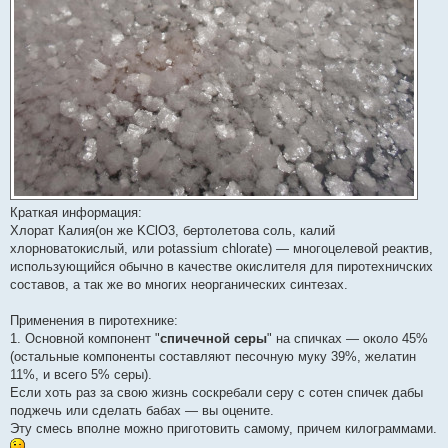
Краткая информация:
Хлорат Калия(он же KClO3, бертолетова соль, калий
хлорноватокислый, или potassium chlorate) — многоцелевой реактив,
использующийся обычно в качестве окислителя для пиротехничских
составов, а так же во многих неорганических синтезах.
Применения в пиротехнике:
1. Основной компонент "
спичечной серы
" на спичках — около 45%
(остальные компоненты составляют песочную муку 39%, желатин
11%, и всего 5% серы).
Если хоть раз за свою жизнь соскребали серу с сотен спичек дабы
поджечь или сделать бабах — вы оцените.
Эту смесь вполне можно приготовить самому, причем килограммами.