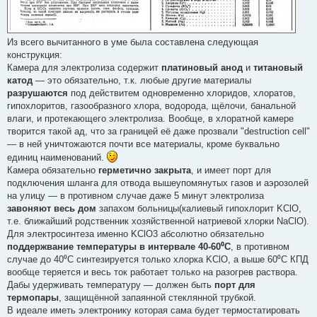
Из всего вычитанного в уме была составлена следующая
конструкция:
Камера для электролиза содержит
платиновый анод
и
титановый
катод
— это обязательно, т.к. любые другие материалы
разрушаются
под действитем одновременно хлоридов, хлоратов,
гипохлоритов, газообразного хлора, водорода, щёлочи, банальной
влаги, и протекающего электролиза. Вообще, в хлоратной камере
творится такой ад, что за границей её даже прозвали "destruction cell"
— в ней уничтожаются почти все материалы, кроме буквально
единиц наименований.
Камера обязательно
герметично закрыта
, и имеет порт для
подключения шланга для отвода вышеупомянутых газов и аэрозолей
на улицу — в противном случае даже 5 минут электролиза
завоняют весь дом
запахом больницы(калиевый гипохлорит KClO,
т.е. ближайший родственник хозяйственной натриевой хлорки NaClO).
Для электросинтеза именно KClO3 абсолютно обязательно
поддержвание температуры в интервале 40-60⁰С
, в противном
случае до 40⁰С синтезируется только хлорка KClO, а выше 60⁰С КПД
вообще теряется и весь ток работает только на разогрев раствора.
Дабы удерживать температуру — должен быть
порт для
термопары
, защищённой запаянной стеклянной трубкой.
В идеале иметь электронику которая сама будет термостатировать