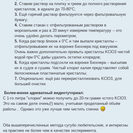
2.
Ставим раствор на плитку и греем до полного растворения
кристаллов, в идеале до 70-80°С;
3.
Ещё горячий раствор фильтруется через фильтровальную
бумагу;
4.
Ставим стакан с отфильтрованным раствором в
морозильник и раз в 20 минут измеряем температуру – это
очень удобно делать пирометром;
5.
Когда раствор близок к 0°С и там выпали кристаллы –
отфильтровываем их на воронке Бюхнера под вакуумом.
Очень важно дополнительно промыть кристаллы KClO3 чистой
водой при 0°С дабы удалить остатки хлоридов;
6.
Когда кристаллы подсохли на воронке Бюхнера – высыпам
их в судок и сушим. Чистый хлорат калия представляет собой
белоснежные пластинчатые кристаллы;
7.
Опционально: ещё раз перекристаллизовать KClO3, для
большей очистки.
Более-менее адекватный видеотуториал:
С 1-го литра "хлорки" можно получить до 20-ти грамм чстого KClO3.
Это на самом деле очень(!) мало, учитывая проделанный объём
работы... Однако это уже лучше чем чистить спички.
Оба вышеперечисленных метода сугубо любительские, и интересны
на практике не более чем в качестве эксперимента.