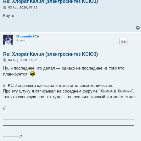
Re: Хлорат Калия (электросинтез KClO3)
P
03 Aug 2020, 07:29
o
s
Круто !
t
iEugene0x7CA
Адепт
Re: Хлорат Калия (электросинтез KClO3)
P
04 Aug 2020, 15:25
o
s
Ну, и последнее что делал — однако не последнее из того что
t
планируется.
2. KCl3 хорошего качества и в значительном количестве.
Про эту штуку я отписывал на соседнем форуме "Химия и Химики",
так что скопирую пост от туда — он реально жирный и в моём стиле:
//
————————————————————————————————
————————————————————————————————
————————————————————————————————
————————————————————————————————
————//