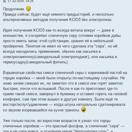
P
17 Jul 2020, 19:26
o
s
Продолжим.
t
Правда сейчас будет ещё немного предысторий, и несколько
альтернативных методов получения KClO3 без электролиза:
Идея получения KClO3 как-то всегда витала вокруг — даже в
юношестве, я соскребал спичечную серу сотнями коробков дабы
просто иметь запас этой субстанции, хранил её в небольшой
пробирочке. Понятия не имел из чего сделана эта "сера", но ей
всегда находились применения, обычно как насыпка в
электролампочку(самодельный электроподжиг), или насыпка в
термоусадку(самодельный фитиль).
Взрывчатые свойства смеси спичечной серы с коричневой пастой на
торцах коробка — мной были открыты по-настоящему случайно. Не
знаю зачем смешал их, но заметил что в смеси они горят заметно
быстрее, почти что вспышкой. После я как-то приготовил где-то
грамм такой смеси, завернул в бумажку и оставил гореть на газовой
конфорке, сам при этом вышел в другую комнату. Были ещё те
восторг/испуг/удивление — когда штука натурально сдетонировала
со звуком взорвавшейся на кухне гранаты.
Уже только после, во взрослом возрасте я узнал что торцы
спичечных коробков — это красный фосфор, а спичечная "сера" —
это и не сера вовсе, в основном некая "бертолетова соль", а