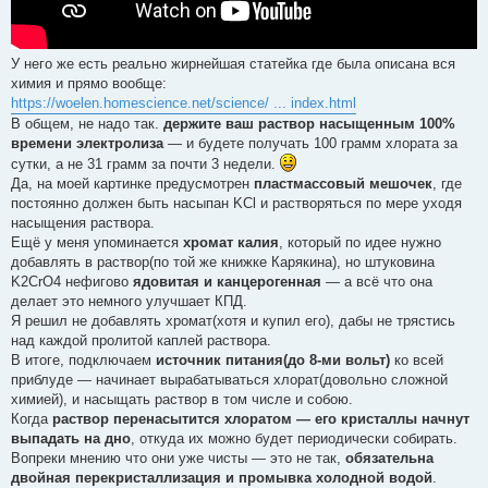
У него же есть реально жирнейшая статейка где была описана вся
химия и прямо вообще:
https://woelen.homescience.net/science/ ... index.html
В общем, не надо так.
держите ваш раствор насыщенным 100%
времени электролиза
— и будете получать 100 грамм хлората за
сутки, а не 31 грамм за почти 3 недели.
Да, на моей картинке предусмотрен
пластмассовый мешочек
, где
постоянно должен быть насыпан KCl и растворяться по мере уходя
насыщения раствора.
Ещё у меня упоминается
хромат калия
, который по идее нужно
добавлять в раствор(по той же книжке Карякина), но штуковина
K2CrO4 нефигово
ядовитая и канцерогенная
— а всё что она
делает это немного улучшает КПД.
Я решил не добавлять хромат(хотя и купил его), дабы не трястись
над каждой пролитой каплей раствора.
В итоге, подключаем
источник питания(до 8-ми вольт)
ко всей
приблуде — начинает вырабатываться хлорат(довольно сложной
химией), и насыщать раствор в том числе и собою.
Когда
раствор перенасытится хлоратом — его кристаллы начнут
выпадать на дно
, откуда их можно будет периодически собирать.
Вопреки мнению что они уже чисты — это не так,
обязательна
двойная перекристаллизация и промывка холодной водой
.