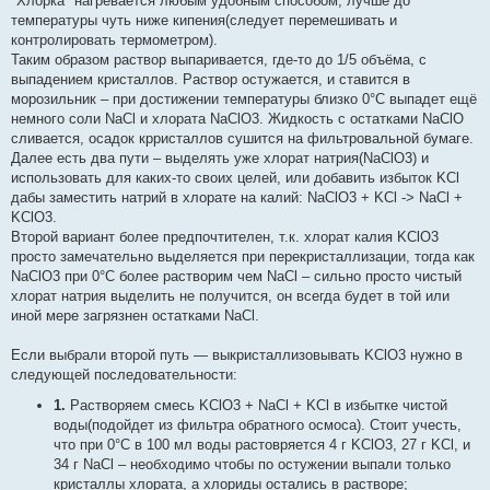
"Хлорка" нагревается любым удобным способом, лучше до
температуры чуть ниже кипения(следует перемешивать и
контролировать термометром).
Таким образом раствор выпаривается, где-то до 1/5 объёма, с
выпадением кристаллов. Раствор остужается, и ставится в
морозильник – при достижении температуры близко 0°С выпадет ещё
немного соли NaCl и хлората NaClO3. Жидкость с остатками NaClO
сливается, осадок крристаллов сушится на фильтровальной бумаге.
Далее есть два пути – выделять уже хлорат натрия(NaClO3) и
использовать для каких-то своих целей, или добавить избыток KCl
дабы заместить натрий в хлорате на калий: NaClO3 + KCl -> NaCl +
KClO3.
Второй вариант более предпочтителен, т.к. хлорат калия KClO3
просто замечательно выделяется при перекристаллизации, тогда как
NaClO3 при 0°С более растворим чем NaCl – сильно просто чистый
хлорат натрия выделить не получится, он всегда будет в той или
иной мере загрязнен остатками NaCl.
Если выбрали второй путь — выкристаллизовывать KClO3 нужно в
следующей последовательности:
1.
Растворяем смесь KClO3 + NaCl + KCl в избытке чистой
воды(подойдет из фильтра обратного осмоса). Стоит учесть,
что при 0°С в 100 мл воды растовряется 4 г KClO3, 27 г KCl, и
34 г NaCl – необходимо чтобы по остужении выпали только
кристаллы хлората, а хлориды остались в растворе;