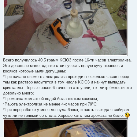
Всего получилось 40.5 грамм KClO3 после 16-ти часов электролиза.
Это довольно мало, однако стоит учесть целую кучу нюансов и
косяков которые были допущены:
*При начале свежего электролиза проходит несколько часов перед
тем как раствор насытится в том числе KClO3 и начнут выпадать
кристаллы. Первые часов 6 точно на это ушли, т.к. литр ёмкости это
довольно много;
*Промывка комнатной водой была лютым косяком;
*Работа электролиза не менее 4-х часов при 79⁰С;
*При переработке у меня лопнула банка, и часть выхода я собирал
чуть ли не тряпкой со стола. Хорошо хоть там хромата не было.