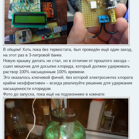
В общем! Хоть пока без термостата, был проведён ещё один заход,
на этот раз в 3-литровой банке.
Новую крышку делать не стал, но в отличии от прошлого захода –
сшил мешочек для досыпки хлорида, который должен удерживать
раствор 100% насыщенным 100% времени.
Это оказалось ключевой фичей, без которой электросинтез хлората
крайне неэффективен – всегда реализуйте решение для удержания
насыщенности хлоридом.
Фото до запуска, пока ещё на подоконнике в комнате: