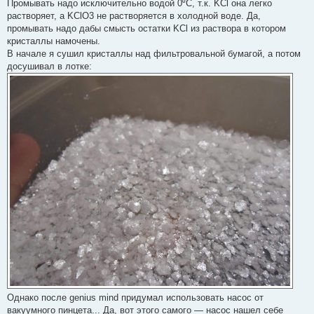
Промывать надо исключительно водой 0⁰С, т.к. KCl она легко
растворяет, а KClO3 не растворяется в холодной воде. Да,
промывать надо дабы смысть остатки KCl из раствора в котором
кристаллы намочены.
В начале я сушил кристаллы над фильтровальной бумагой, а потом
досушивал в лотке:
Однако после genius mind придумал использовать насос от
вакуумного пинцета... Да, вот этого самого — насос нашел себе