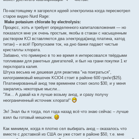
По-настоящему я загорелся идеей электролиза когда пересмотрел
старое видео Nurd Rage:
Make potasium chlorate by electrolysis:
Процесс, хоть и требует определенного капиталовложения — но
показался мне уж очень простым, якобы в стакан с насыщенным
раствором KCl вставляются два электрода(анод платина, катод
титан) – и всё! Пропускаем ток, на дно банки падают чистые
кристаллы хлората.
Забавно, что примерно в то же время я интересовался твёрдыми
топливами для ракетных двигателей, и был на грани покупки 1 кг
перхлората калия.
Штука весьма не дешевая для реактива "на поиграться",
килограммовый мешочек KClO4 стоит в районе 600 грн/кг($25).
Платинированный анод тем временем стоил около $30, и у меня
закрались некоторые мысли...
"Хм... А давай ка я лучше возьму анод, и сразу получу
неограниченный источник хлората!"
Эх! Знал бы я тогда, пол года назад всё что знаю сейчас – лучше
взял бы готовый мешочек.
Как минимум, когда я плотно сел выбирать анод – оказалось что
вместе с доставкой из США он уже стоит в районе $50, т.е. мне