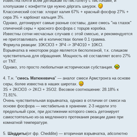
Известна почти всем детишкам по пистолету с пистонами, и
хлопушкам с конфетти где нужно дёргать шнурок.
Классический состав: хлорат калия 67% + красный фосфор 27% +
сера 3% + карбонат кальция 3%.
Однако, детонируют самые разные составы, даже смесь "на глазок"
спичечной серы + красного фосфора с торцов коробка.
Известны сотни несчасных случаев с этой смесью, и рекомендуется
не приготавливать её в количествах более 0.1 грамма.
Формула реакции: 10KClO3 + 3P4 -> 3P4O10 + 10KCl.
Взрывчатка в некотором роде является бесполезной, т.к. слишком
чувствительна для обращения. Мощность её составляет всего 27%
от TNT.
Однако, это просто любопытная историческая субстанция.
4. Т.н. "
смесь Матюкевича
" — аналог смеси Армстронга на основе
серы, более известна в наших широтах.
3S + 2KClO3 -> 2KCl + 3SO2. Весовое соотношение: 28.18% к
71.81%.
Очень чувствительная взрывчатка, однако в отличии от смеси на
основе фосфора — нестабильна в хранении. 2-3 недели это
предельный срок, при достижении которого смесь детонирует
самостоятельно из-за медленного протекания реакции даже при
комнатной температуре.
5.
Шеддиты
(от фр. Cheddite) — вторичная взрывчатка, абсолютно