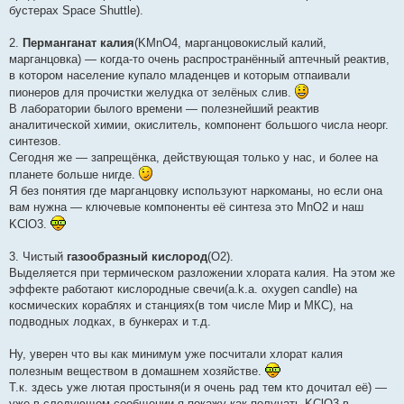
бустерах Space Shuttle).
2.
Перманганат калия
(KMnO4, марганцовокислый калий,
марганцовка) — когда-то очень распространённый аптечный реактив,
в котором население купало младенцев и которым отпаивали
пионеров для прочистки желудка от зелёных слив.
В лаборатории былого времени — полезнейший реактив
аналитической химии, окислитель, компонент большого числа неорг.
синтезов.
Сегодня же — запрещёнка, действующая только у нас, и более на
планете больше нигде.
Я без понятия где марганцовку используют наркоманы, но если она
вам нужна — ключевые компоненты её синтеза это MnO2 и наш
KClO3.
3. Чистый
газообразный кислород
(O2).
Выделяется при термическом разложении хлората калия. На этом же
эффекте работают кислородные свечи(a.k.a. oxygen candle) на
космических кораблях и станциях(в том числе Мир и МКС), на
подводных лодках, в бункерах и т.д.
Ну, уверен что вы как минимум уже посчитали хлорат калия
полезным веществом в домашнем хозяйстве.
Т.к. здесь уже лютая простыня(и я очень рад тем кто дочитал её) —
уже в следующем сообщении я покажу как получать KClO3 в