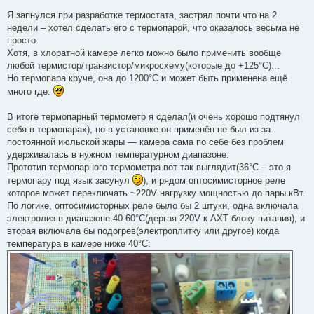
Я запнулся при разработке термостата, застрял почти что на 2
недели – хотел сделать его с термопарой, что оказалось весьма не
просто.
Хотя, в хлоратной камере легко можно было применить вообще
любой термистор/транзистор/микросхему(которые до +125°С)...
Но термопара круче, она до 1200°С и может быть применена ещё
много где.
В итоге термопарный термометр я сделал(и очень хорошо подтянул
себя в термопарах), но в установке он применён не был из-за
постоянной июльской жары — камера сама по себе без проблем
удерживалась в нужном температурном диапазоне.
Прототип термопарного термометра вот так выглядит(36°С – это я
термопару под язык засунул
), и рядом оптосимисторное реле
которое может переключать ~220V нагрузку мощностью до пары кВт.
По логике, оптосимисторных реле было бы 2 штуки, одна включала
электролиз в диапазоне 40-60°С(дергая 220V к AXT блоку питания), и
вторая включала бы подогрев(электроплитку или другое) когда
температура в камере ниже 40°С: