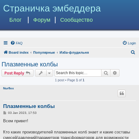
Страничка эмбеддера
Блог
Форум
Сообщество
FAQ
Login
S
Board index
Популярные
Изба-флудильня
e
Плазменные колбы
a
Search
Advanced s
Post Reply
r
1 post • Page
1
of
1
c
Nurflex
h
Плазменные колбы
P
03 Jan 2023, 17:53
o
s
Всем привет!
t
Кто каких производителей плазменных колб знает и какие составы
смесей/давлений/параметров трансформаторов для возможности