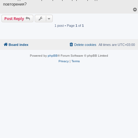
повторения?
Post Reply
1 post • Page
1
of
1
Board index
Delete cookies
All times are
UTC+03:00
Powered by
phpBB
® Forum Software © phpBB Limited
Privacy
|
Terms