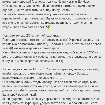
вокруг одни друзья!"), а через год уже были Крым и Донбасс...
И Украина не имела ни малейших возможностей что-либо с этим
сделать, как-то ответить на обиду по существу.
Запад нас тоже кинул, такие вот у них оказалось "системы
ограничений и противовесов". Вдруг оказалось, что реально планета
это очень опасное место, где плохие вещи могут случиться, и
каждый при этом сам за себя.
Пока это только 2/3 от полной картины...
Последняя треть – это то что "эстаблишмент" Украины(назовём так
коллюзию олигархата и власти) – должны были в отличии от плебса
знать(!) как мир устроен на самом деле.
У них были архивы, и даже человеческие кадры бывшего СССР - кто
до этого десятилетиями работал в дипломатии, в разведке, в военке,
в науке, в министерствах экономики, и т.д.
Только один аппарат КГБ УССР имел о мире сведений достаточно,
чтобы предсказать что будет если пойти на поводу Запада,
разоружиться, развалить экономику, и т.д.
Они отлично знали методы Запада, как по такой схеме страны во
первых нейтрализуются как угроза, а после колонизируются - и не
для того чтобы "сделать там жизнь лучше", а чтобы сделать страну
банановой республикой.
(очень удобно – так страна удерживается в бедноте и осталости, не
неся угрозы конкуренции, удерживается военно слабой и не несет