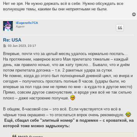
Нет не зря. Не нужно держать всё в себе. Нужно обсуждать все
волнующие темы, какими бы они неприятными не были.
iEugene0x7CA
Адепт
Re: USA
P
03 Jun 2023, 23:17
o
s
Впервые, почти что за целый месяц удалось нормально поспать...
t
На протяжении, наверное всего Мая прилетало тяжелым – каждый
день, как правило ночью, что аж хату трясло... Бывало, что и днём
потом прилетала догонка – т.е. 2 ракетных удара за сутки.
Не помню, когда до этого был полноценный дневной цикл, но вчера и
сегодня – получилось проспать полные 8 часов. (удары были, но
впервые за пол года они не прямо по мне - а куда-то в другое место)
Прямо, совсем другое самочувствие, и вроде уже всё не так сильно
плохо – даже настроение получше.
В общем, 8-часовой сон – это всё. Если чувствуется что всё в
чёрные тона окрашено – то отоспаться впрок очень рекомендую.
Ещё, сбацал себе "элитный номер" в подземке – с кроваткой, на
которой тоже можно задрыхнуть: