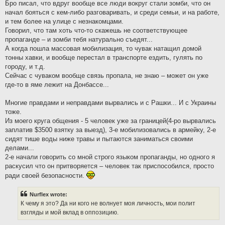
Бро писал, что вдруг вообще все люди вокруг стали зомби, что он
начал бояться с кем-либо разговаривать, и среди семьи, и на работе,
и тем более на улице с незнакомцами.
Говорил, что там хоть что-то скажешь не соответствующее
пропаганде – и зомби тебя натурально съедят...
А когда пошла массовая мобилизация, то чувак натащил домой
тонны хавки, и вообще перестал в транспорте ездить, гулять по
городу, и т.д.
Сейчас с чуваком вообще связь пропала, не знаю – может он уже
где-то в яме лежит на Донбассе...
Многие правдами и неправдами вырвались и с Рашки... И с Украины
тоже.
Из моего круга общения - 5 человек уже за границей(4-ро вырвались
заплатив $3500 взятку за выезд), 3-е мобилизовались в армейку, 2-е
сидят тише воды ниже травы и пытаются заниматься своими
делами...
2-е начали говорить со мной строго языком пропаганды, но одного я
раскусил что он притворяется – человек так приспособился, просто
ради своей безопасности.
Nurflex wrote:
К чему я это? Да ни кого не волнует моя личность, мои полит
взгляды и мой вклад в оппозицию.