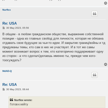
Nurflex
Re: USA
P
30 May 2023, 05:56
o
s
В общем - в любом гражданском обществе, выражение собственной
t
позиции - одна из главных свобод для личности, которая не обязана
отдавать свое будущее за чьи-то идеи. И закрытие границ/войны и тд
придуманы темы, кто сам в них не участвует. И в тот же самы
момент возникает вопрос к тем, кто категорично поддерживает одну
из сторон - а что сделал/делаешь именно ты, прежде чем кого-
тоосуждать?
MdAD-Q
Re: USA
P
30 May 2023, 06:44
o
s
t
Nurflex wrote:
Готов к хейту