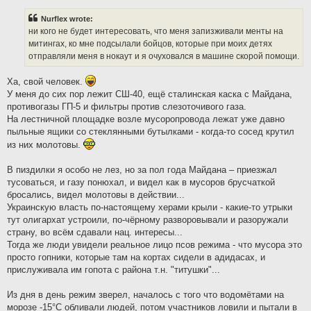
s
t
Nurflex wrote:
ни кого не будет интересовать, что меня запизживали менты на
митингах, ко мне подсылали бойцов, которые при моих детях
отправляли меня в нокаут и я очуховался в машине скорой помощи.
Ха, свой человек.
У меня до сих пор лежит СШ-40, ещё сталинская каска с Майдана,
противогазы ГП-5 и фильтры против слезоточивого газа.
На лестничной площадке возле мусоропровода лежат уже давно
пыльные ящики со стеклянными бутылками - когда-то сосед крутил
из них молотовы.
В пиздилки я особо не лез, но за пол года Майдана – приезжал
тусоваться, и газу понюхал, и видел как в мусоров брусчаткой
бросались, видел молотовы в действии...
Украинскую власть по-настоящему херами крыли - какие-то утрыки
тут олигархат устроили, по-чёрному разворовывали и разоружали
страну, во всём сдавали нац. интересы...
Тогда же люди увидели реальное лицо псов режима - что мусора это
просто гопники, которые там на кортах сидели в адидасах, и
прислуживала им гопота с района т.н. "титушки"...
Из дня в день режим зверел, началось с того что водомётами на
морозе -15°С обливали людей, потом участников ловили и пытали в