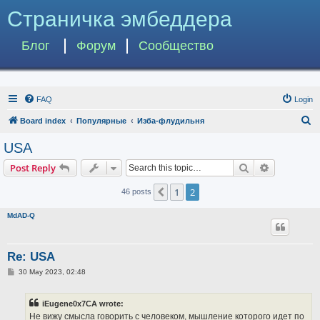
Страничка эмбеддера
Блог
Форум
Сообщество
FAQ
Login
S
Board index
Популярные
Изба-флудильня
e
USA
a
Search
Advanced s
Post Reply
r
c
1
2
Previous
46 posts
h
MdAD-Q
Re: USA
P
30 May 2023, 02:48
o
s
t
iEugene0x7CA wrote:
Не вижу смысла говорить с человеком, мышление которого идет по