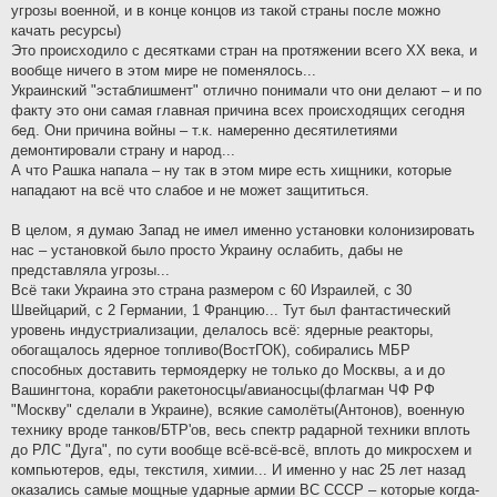
угрозы военной, и в конце концов из такой страны после можно
качать ресурсы)
Это происходило с десятками стран на протяжении всего XX века, и
вообще ничего в этом мире не поменялось...
Украинский "эстаблишмент" отлично понимали что они делают – и по
факту это они самая главная причина всех происходящих сегодня
бед. Они причина войны – т.к. намеренно десятилетиями
демонтировали страну и народ...
А что Рашка напала – ну так в этом мире есть хищники, которые
нападают на всё что слабое и не может защититься.
В целом, я думаю Запад не имел именно установки колонизировать
нас – установкой было просто Украину ослабить, дабы не
представляла угрозы...
Всё таки Украина это страна размером с 60 Израилей, с 30
Швейцарий, с 2 Германии, 1 Францию... Тут был фантастический
уровень индустриализации, делалось всё: ядерные реакторы,
обогащалось ядерное топливо(ВостГОК), собирались МБР
способных доставить термоядерку не только до Москвы, а и до
Вашингтона, корабли ракетоносцы/авианосцы(флагман ЧФ РФ
"Москву" сделали в Украине), всякие самолёты(Антонов), военную
технику вроде танков/БТР'ов, весь спектр радарной техники вплоть
до РЛС "Дуга", по сути вообще всё-всё-всё, вплоть до микросхем и
компьютеров, еды, текстиля, химии... И именно у нас 25 лет назад
оказались самые мощные ударные армии ВС СССР – которые когда-