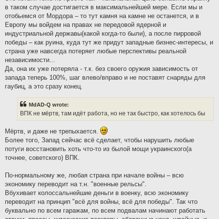
в таком случае достигается в максимальнейшей мере. Если мы и
отобьемся от Мордора – то тут камня на камне не останется, и в
Европу мы войдем на правах не передовой ядерной и
индустриальной державы(какой когда-то были), а после пирровой
победы – как руина, куда тут же придут западные бизнес-интересы, и
страна уже навсегда потеряет любые перспективы реальной
независимости...
Да, она их уже потеряла - т.к. без своего оружия зависимость от
запада теперь 100%, шаг влево/вправо и не поставят снаряды для
гаубиц, а это сразу конец.
MdAD-Q wrote:
ВПК не мёртв, там идёт работа, но не так быстро, как хотелось бы
Мёртв, и даже не трепыхается.
Более того, Запад сейчас всё сделает, чтобы нарушить любые
потуги восстановить хоть что-то из былой мощи украинского(а
точнее, советского) ВПК.
По-нормальному же, любая страна при начале войны – всю
экономику переводит на т.н. "военные рельсы".
Вбухивает колоссальнейшие деньги в военку, всю экономику
переводит на принцип "всё для войны, всё для победы". Так что
буквально по всем гаражам, по всем подвалам начинают работать