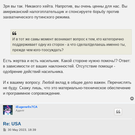
Зря вы так. Никакого хейта. Напротив, вы очень ценны для нас. Вы
американский налогоплательщик и спонсируете борьбу против
захватнического путинского режима.
И в тот же самы момент возникает вопрос к тем, кто категорично
поддерживает одну из сторон - а что сделал/делаешь именно ты,
прежде чем кого-тоосуждать?
Есть жертва и есть насильник. Какой стороне нужно помочь!? Ответ:
в зависимости от ваших наклонностей. Отсутствие помощи -
одобрение действий насильника.
И к вашему вопросу. Любой вклад в общее дело важен. Перечислять
не буду. Скажу лишь, что это материально-техническое обеспечение
и программное сопровождение.
iEugene0x7CA
Адепт
Re: USA
P
30 May 2023, 18:39
o