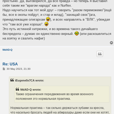
простыню. Да, выговорился, да всё правда – но теперь я выставил
себя таким же "врагом народа" как и Nurflex.
Надо научиться как тот мой друг – говорить "разом переможемо"(ещё
бы, все в окопы пойдут, и стар и млад), "захищай своє"(ага,
принадлежащее олигархам
), и всех направлять в "ВЛК", убеждая
что "там всё уже хорошо".
Это путь истинной хитрюжки, и во времена такого дичайшего
беспредела – думаю он единственно верный.
(или раскошелиться
на взятку и свалить нафиг)
MdAD-Q
Re: USA
P
30 May 2023, 21:30
o
s
t
iEugene0x7CA wrote:
MdAD-Q wrote:
Также ограничения передвижения во время военного
положения это нормальная практика.
Нормальная практика – так сильно держаться зубами за кресла,
что насильно бросать людей на абмразуры даже если они не хотят,