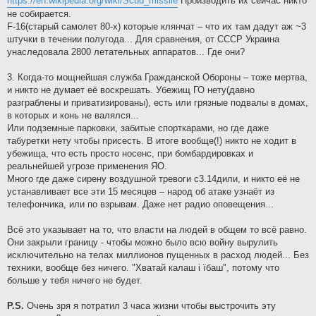
https://en.wikipedia.org/wiki/Scud_missile
Производить их сейчас никто
не собирается.
F-16(старый самолет 80-х) которые клянчат – что их там дадут аж ~3
штучки в течении полугода... Для сравнения, от СССР Украина
унаследовала 2800 летательных аппаратов... Где они?
3. Когда-то мощнейшая служба Гражданской Обороны – тоже мертва,
и никто не думает её воскрешать. Убежищ ГО нету(давно
разграблены и приватизированы), есть или грязные подвалы в домах,
в которых и конь не валялся...
Или подземные парковки, забитые спорткарами, но где даже
табуретки нету чтобы присесть. В итоге вообще(!) никто не ходит в
убежища, что есть просто носенс, при бомбардировках и
реальнейшей угрозе применения ЯО.
Много где даже сирену воздушной тревоги с3.14дили, и никто её не
устанавливает все эти 15 месяцев – народ об атаке узнаёт из
телефончика, или по взрывам. Даже нет радио оповещения...
Всё это указывает на то, что власти на людей в общем то всё равно.
Они закрыли границу - чтобы можно было всю войну вырулить
исключительно на телах миллионов пущенных в расход людей... Без
техники, вообще без ничего. "Хватай калаш i їбаш", потому что
больше у тебя ничего не будет.
P.S.
Очень зря я потратил 3 часа жизни чтобы выстрочить эту