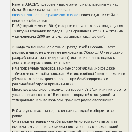
Ракеты ATACMS, которые у нас клянчат с начала войны – у нас
были, Янык их на металл порезал:
https://en.wikipedia.org/wiki/Scud_missile
Производить их сейчас
никто не собирается.
F-16(старый самолет 80-х) которые клянчат – что их там дадут аж
~3 штучки в течении полугода... Для сравнения, от СССР Украина
унаследовала 2800 летательных аппаратов... Где они?
3. Когда-то мощнейшая служба Гражданской Обороны – тоже
мертва, и никто не думает её воскрешать. Убежищ ГО нету(давно
разграблены и приватизированы), есть или грязные подвалы в
домах, в которых и конь не валялся...
Или подземные парковки, забитые спорткарами, но где даже
табуретки нету чтобы присесть. В итоге вообще(!) никто не ходит в
убежища, что есть просто носенс, при бомбардировках и
реальнейшей угрозе применения ЯО.
Много где даже сирену воздушной тревоги с3.14дили, и никто её не
устанавливает все эти 15 месяцев – народ об атаке узнаёт из
телефончика, или по взрывам. Даже нет радио оповещения...
Всё это указывает на то, что власти на людей в общем то всё
равно.
Они закрыли границу - чтобы можно было всю войну вырулить
исключительно на телах миллионов пущенных в расход людей...