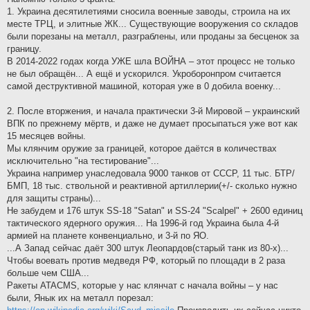
1. Украина десятилетиями сносила военные заводы, строила на их
месте ТРЦ, и элитные ЖК... Существующие вооружения со складов
были порезаны на металл, разграблены, или проданы за бесценок за
границу.
В 2014-2022 годах когда УЖЕ шла ВОЙНА – этот процесс не только
не был обращён... А ещё и ускорился. Укроборонпром считается
самой деструктивной машиной, которая уже в 0 добила военку...
2. После вторжения, и начала практически 3-й Мировой – украинский
ВПК по прежнему мёртв, и даже не думает просыпаться уже вот как
15 месяцев войны.
Мы клянчим оружие за границей, которое даётся в количествах
исключительно "на тестирование"...
Украина например унаследовала 9000 танков от СССР, 11 тыс. БТР/
БМП, 18 тыс. ствольной и реактивной артиллерии(+/- сколько нужно
для защиты страны)...
Не забудем и 176 штук SS-18 "Satan" и SS-24 "Scalpel" + 2600 единиц
тактического ядерного оружия... На 1996-й год Украина была 4-й
армией на планете конвенциально, и 3-й по ЯО.
...А Запад сейчас даёт 300 штук Леопардов(старый танк из 80-х)...
Чтобы воевать против медведя РФ, который по площади в 2 раза
больше чем США...
Ракеты ATACMS, которые у нас клянчат с начала войны – у нас
были, Янык их на металл порезал: