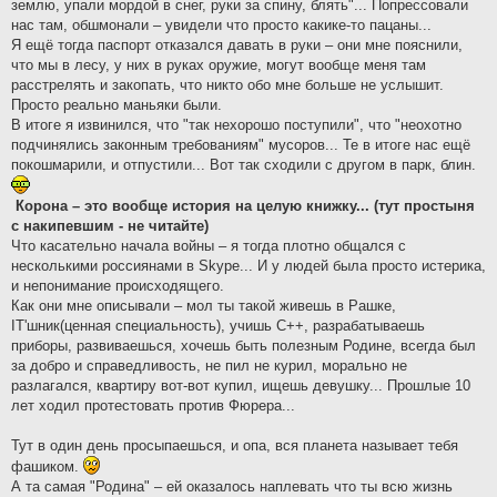
землю, упали мордой в снег, руки за спину, блять"... Попрессовали
нас там, обшмонали – увидели что просто какике-то пацаны...
Я ещё тогда паспорт отказался давать в руки – они мне пояснили,
что мы в лесу, у них в руках оружие, могут вообще меня там
расстрелять и закопать, что никто обо мне больше не услышит.
Просто реально маньяки были.
В итоге я извинился, что "так нехорошо поступили", что "неохотно
подчинялись законным требованиям" мусоров... Те в итоге нас ещё
покошмарили, и отпустили... Вот так сходили с другом в парк, блин.
Корона – это вообще история на целую книжку... (тут простыня
с накипевшим - не читайте)
Что касательно начала войны – я тогда плотно общался с
несколькими россиянами в Skype... И у людей была просто истерика,
и непонимание происходящего.
Как они мне описывали – мол ты такой живешь в Рашке,
IT'шник(ценная специальность), учишь C++, разрабатываешь
приборы, развиваешься, хочешь быть полезным Родине, всегда был
за добро и справедливость, не пил не курил, морально не
разлагался, квартиру вот-вот купил, ищешь девушку... Прошлые 10
лет ходил протестовать против Фюрера...
Тут в один день просыпаешься, и опа, вся планета называет тебя
фашиком.
А та самая "Родина" – ей оказалось наплевать что ты всю жизнь