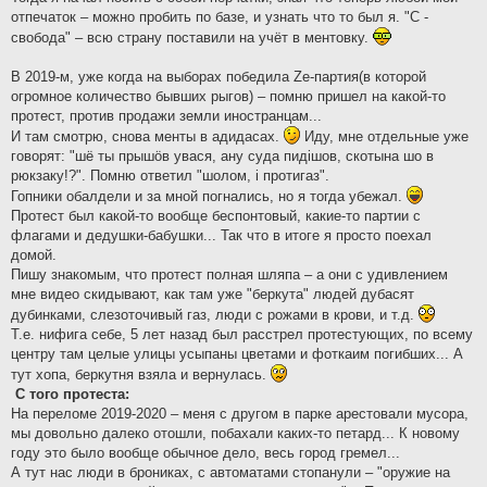
отпечаток – можно пробить по базе, и узнать что то был я. "С -
свобода" – всю страну поставили на учёт в ментовку.
В 2019-м, уже когда на выборах победила Zе-партия(в которой
огромное количество бывших рыгов) – помню пришел на какой-то
протест, против продажи земли иностранцам...
И там смотрю, снова менты в адидасах.
Иду, мне отдельные уже
говорят: "шё ты прышöв увася, ану суда пидiшов, скотына шо в
рюкзаку!?". Помню ответил "шолом, i протигаз".
Гопники обалдели и за мной погнались, но я тогда убежал.
Протест был какой-то вообще беспонтовый, какие-то партии с
флагами и дедушки-бабушки... Так что в итоге я просто поехал
домой.
Пишу знакомым, что протест полная шляпа – а они с удивлением
мне видео скидывают, как там уже "беркута" людей дубасят
дубинками, слезоточивый газ, люди с рожами в крови, и т.д.
Т.е. нифига себе, 5 лет назад был расстрел протестующих, по всему
центру там целые улицы усыпаны цветами и фоткаим погибших... А
тут хопа, беркутня взяла и вернулась.
С того протеста:
На переломе 2019-2020 – меня с другом в парке арестовали мусора,
мы довольно далеко отошли, побахали каких-то петард... К новому
году это было вообще обычное дело, весь город гремел...
А тут нас люди в брониках, с автоматами стопанули – "оружие на