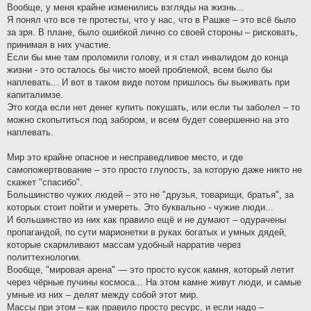
Вообще, у меня крайне изменились взгляды на жизнь...
Я понял что все те протесты, что у нас, что в Рашке – это всё было
за зря. В плане, было ошибкой лично со своей стороны – рисковать,
принимая в них участие.
Если бы мне там проломили голову, и я стал инвалидом до конца
жизни - это осталось бы чисто моей проблемой, всем было бы
наплевать... И вот в таком виде потом пришлось бы выживать при
капиталимзе.
Это когда если нет денег купить покушать, или если ты заболел – то
можно скопытиться под забором, и всем будет совершенно на это
наплевать.
Мир это крайне опасное и несправедливое место, и где
самопожертвование – это просто глупость, за которую даже никто не
скажет "спасибо".
Большинство чужих людей – это не "друзья, товарищи, братья", за
которых стоит пойти и умереть. Это буквально - чужие люди...
И большинство из них как правило ещё и не думают – одурачены
пропагандой, по сути марионетки в руках богатых и умных дядей,
которые скармливают массам удобный нарратив через
политтехнологии.
Вообще, "мировая арена" — это просто кусок камня, который летит
через чёрные пучины космоса... На этом камне живут люди, и самые
умные из них – делят между собой этот мир.
Массы при этом – как правило просто ресурс, и если надо –