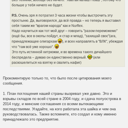
Без техники, вообще без ничего. "Хватай калаш i їбаш", потому что
больше у тебя ничего не будет.
P.S.
Очень зря я потратил 3 часа жизни чтобы выстрочить эту
простыню. Да, выговорился, да всё правда – но теперь я выставил
себя таким же "врагом народа" как и Nurflex.
Надо научиться как тот мой друг – говорить "разом переможемо"
(ещё бы, все в окопы пойдут, и стар и млад), "захищай своє"(ага,
принадлежащее олигархам
), и всех направлять в "ВЛК", убеждая
что "там всё уже хорошо".
Это путь истинной хитрюжки, и во времена такого дичайшего
беспредела – думаю он единственно верный.
(или
раскошелиться на взятку и свалить нафиг)
Прокоментирую только то, что было после цитирования моего
сообщения.
1. План поглощения нашей страны вызревал уже давно. Это и
взрывы складов по всей стране в 2004 году, и сдача полуострова в
2014 году, и минские соглашения со всеми вытекающими
последствиями. Угадайте, на кого работала эта шайка и чем она
руководствовалась. Также вспомните, кто создал и кому именно
принадлежало это предприятие.