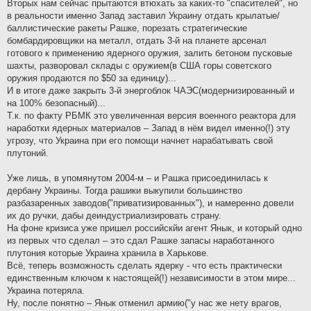
Вторых нам сейчас прытаются втюхать за каких-то "спасителей", но
в реальности именно Запад заставил Украину отдать крылатые/
баллистические ракеты Рашке, порезать стратегические
бомбардировщики на металл, отдать 3-й на планете арсенал
готового к применению ядерного оружия, залить бетоном пусковые
шахты, разворовал склады с оружием(в США горы советского
оружия продаются по $50 за единицу)...
И в итоге даже закрыть 3-й энергоблок ЧАЭС(модернизированный и
на 100% безопасный)...
Т.к. по факту РБМК это увеличенная версия военного реактора для
наработки ядерных материалов – Запад в нём видел именно(!) эту
угрозу, что Украина при его помощи начнет нарабатывать свой
плутоний.
Уже лишь, в упомянутом 2004-м – и Рашка присоединилась к
дербану Украины. Тогда рашики выкупили большинство
разбазаренных заводов("приватизированных"), и намеренно довели
их до ручки, дабы деиндустриализировать страну.
На фоне кризиса уже пришел российскйи агент Янык, и который одно
из первых что сделал – это сдал Рашке запасы наработанного
плутония которые Украина хранила в Харькове.
Всё, теперь возможность сделать ядерку - что есть практически
единственным ключом к настоящей(!) независимости в этом мире...
Украина потеряла.
Ну, после понятно – Янык отменил армию("у нас же нету врагов,