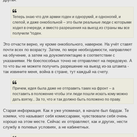
Теперь знаю что для армии годен и однорукий, и одноногий, и
слепой, и даже онкобольной – это были реальные люди с которыми
ходил в очереди, и вместо разрешения на выезд из страны мы все
получили "годен.
Это отчасти верно, ну кроме онкобольного, наверное. На учёт ставят
почти всех по возрасту. Затем, по мере необходимости, направляют
на обучение, а затем на доукомплектацию в соответствии с
указаниями. Не боеспособных точно не отправляют на передовую. А
то что вы не можете получить разрешение на выезд из-за штампа -
так извините меня, война в стране, тут каждый на счету.
Причем, идея была даже не отправить таких на фронт – а
поставить в положение чтобы эти люди пошли искать кому можно
дать взятку... За то, что и так должно быть положено по праву.
Старая информация. Как я уже упоминал, в начале был бардак. Те
хомяки, что называют себя комиссарами, чувствовали себя очень
хорошо на этом месте. Сейчас их отправляют, как и других, нести
службу в полевых условиях, а не кабинетных.