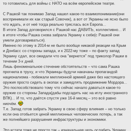
то готовились для войны с НАТО на всём европейском театре.
С Рашкой так понимаю Запад нашел какое-то взаимопонимание(они
воспринимали их как старый Совочек), а вот от Украины не ясно было
что ждать, и от неё тогда реально тряслась вся Европа...
В итоге Запад договорился с Рашкой нас ДАВИТЬ, коллективно... И
в итоге чтобы Рашка снова забрала Украину к себе(с Рашкой они
умели договариваться).
Именно по этому в 2014-м не было вообще никакой реакции на Крым
и Донбасс со стороны запада, и к 2022-му тоже – по факту запад
Украину сдал, все ожидали что она "вернется" под триколор Рашки в
течении 3-х дней.
Лишь феноменальное стечение обстоятельств – что сама Рашка
прогнила в труху, и что Украинцы будучи накачаны пропагандой
национализма - побежали миллионной армией даже без настоящего
оружия просто сидеть в окопах и замедлять продвижение Мордора...
Это поспособствовало тому что сейчас начало даваться какое-то
оружие со стороны Запада(дабы подсадить нас на иглу иностранного
ВПК)... И то, что даётся спустя уже 16-й месяц – это всё равно
ниочём.
Т.е. Запад готов забрать Украину в свою сферу влияния – но только
если она отобьется ценой миллионных человеческих потерь, а так
же полнейшего разрушения инфраструктуры и экономики.
Это кстати тоже не просто так – изначальная цель ослабить Украину