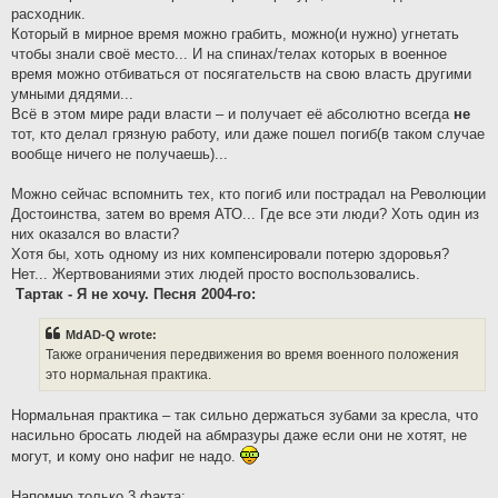
расходник.
Который в мирное время можно грабить, можно(и нужно) угнетать
чтобы знали своё место... И на спинах/телах которых в военное
время можно отбиваться от посягательств на свою власть другими
умными дядями...
Всё в этом мире ради власти – и получает её абсолютно всегда
не
тот, кто делал грязную работу, или даже пошел погиб(в таком случае
вообще ничего не получаешь)...
Можно сейчас вспомнить тех, кто погиб или пострадал на Революции
Достоинства, затем во время АТО... Где все эти люди? Хоть один из
них оказался во власти?
Хотя бы, хоть одному из них компенсировали потерю здоровья?
Нет... Жертвованиями этих людей просто воспользовались.
Тартак - Я не хочу. Песня 2004-го:
MdAD-Q wrote:
Также ограничения передвижения во время военного положения
это нормальная практика.
Нормальная практика – так сильно держаться зубами за кресла, что
насильно бросать людей на абмразуры даже если они не хотят, не
могут, и кому оно нафиг не надо.
Напомню только 3 факта: