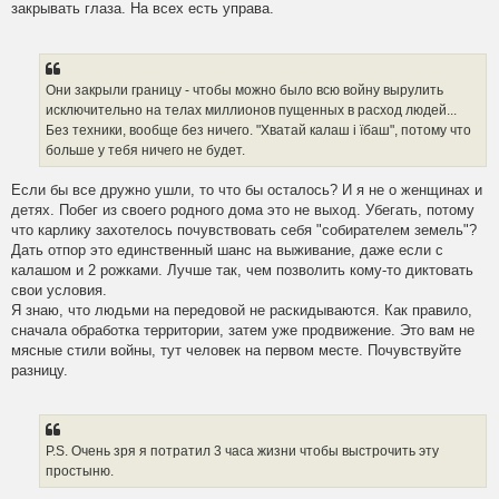
закрывать глаза. На всех есть управа.
Они закрыли границу - чтобы можно было всю войну вырулить
исключительно на телах миллионов пущенных в расход людей...
Без техники, вообще без ничего. "Хватай калаш i їбаш", потому что
больше у тебя ничего не будет.
Если бы все дружно ушли, то что бы осталось? И я не о женщинах и
детях. Побег из своего родного дома это не выход. Убегать, потому
что карлику захотелось почувствовать себя "собирателем земель"?
Дать отпор это единственный шанс на выживание, даже если с
калашом и 2 рожками. Лучше так, чем позволить кому-то диктовать
свои условия.
Я знаю, что людьми на передовой не раскидываются. Как правило,
сначала обработка территории, затем уже продвижение. Это вам не
мясные стили войны, тут человек на первом месте. Почувствуйте
разницу.
P.S. Очень зря я потратил 3 часа жизни чтобы выстрочить эту
простыню.