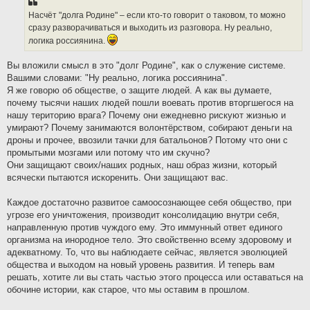
Насчёт "долга Родине" – если кто-то говорит о таковом, то можно
сразу разворачиваться и выходить из разговора. Ну реально,
логика россиянина.
Вы вложили смысл в это "долг Родине", как о служение системе.
Вашими словами: "Ну реально, логика россиянина".
Я же говорю об обществе, о защите людей. А как вы думаете,
почему тысячи наших людей пошли воевать против вторгшегося на
нашу територию врага? Почему они ежедневно рискуют жизнью и
умирают? Почему занимаются волонтёрством, собирают деньги на
дроны и прочее, ввозили тачки для батальонов? Потому что они с
промытыми мозгами или потому что им скучно?
Они защищают своих/наших родных, наш образ жизни, который
всячески пытаются искоренить. Они защищают вас.
Каждое достаточно развитое самоосознающее себя общество, при
угрозе его уничтожения, производит консолидацию внутри себя,
направленную против чуждого ему. Это иммунный ответ единого
организма на инородное тело. Это свойственно всему здоровому и
адекватному. То, что вы наблюдаете сейчас, является эволюцией
общества и выходом на новый уровень развития. И теперь вам
решать, хотите ли вы стать частью этого процесса или оставаться на
обочине истории, как старое, что мы оставим в прошлом.