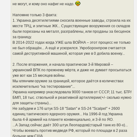
не могут, и кому оно нафиг не надо.
Напомню только 3 факта:
1. Украина десятилетиями сносила военные заводы, строила на их
месте ТРЦ, и элитные ЖК... Существующие вооружения со складов
были порезаны на металл, разграблены, или проданы за бесценок
за границу.
В 2014-2022 годах когда УЖЕ шла ВОЙНА – этот процесс не только
не был обращён... А ещё и ускорился. Укроборонпром считается
самой деструктивной машиной, которая уже в 0 добила военку...
2. После вторжения, и начала практически 3-й Мировой –
украинский ВПК по прежнему мёртв, и даже не думает просыпаться
уже вот как 15 месяцев войны.
Мы клянчим оружие за границей, которое даётся в количествах
исключительно "на тестирование"...
Украина например унаследовала 9000 танков от СССР, 11 тыс. БТР/
БМП, 18 тыс. ствольной и реактивной артиллерии(+/- сколько нужно
для защиты страны)...
Не забудем и 176 штук SS-18 "Satan" и SS-24 "Scalpel" + 2600
единиц тактического ядерного оружия... На 1996-й год Украина
была 4-й армией на планете конвенциально, и 3-й по ЯО.
...А Запад сейчас даёт 300 штук Леопардов(старый танк из 80-х)...
Чтобы воевать против медведя РФ, который по площади в 2 раза
больше чем США...