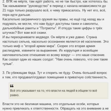
2. ВПК не мёртв, там идёт работа, но не так быстро, как хотелось бы.
Так называемое "руководство" в период с начала независимости до
21 года только разрушало всё, к чему прикасалось. Ну нет его, всё,
пора идти дальше.
Касательно заграничного оружия вы правы, но ещё год назад мы и
подумать не могли, что нам будут доступны танки и самолеты,
дальнобойные ракеты и "Пэтриоты". И откуда такие цифры о трёх
штучках? Вот вам всё скажи.
И вы переоцениваете медведя. Он мёртв и уже давно. Страна
настолько сильна, насколько осознаннее является её население. Это
только миф о "второй армии мира". Скорее это вторая армия
распиздяев, извините за выражение. Их коррупция и всеобщее
наплевательское отношение ко всему вокруг — это наше спасение.
Как сказал один из наших солдат: "Нам очень повезло, что они такие
тупые".
3. По убежищам беда. Тут и спорить не буду. Очень большой вопрос
к тем, кто продавал/отдавал помещения в приватную собственность.
Всё это указывает на то, что власти на людей в общем то всё
равно.
Власти это не безликая машина, это отдельные особи, которых
нужно привлекать к ответственности. Обращать на это внимание а не