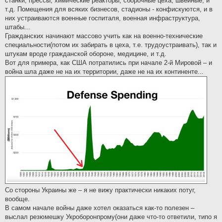
станки, прессы, химические реакторы, сборочные цеха, швейные, и
т.д. Помещения для всяких бизнесов, стадионы - конфискуются, и в
них устраиваются военные госпиталя, военная инфраструктура,
штабы...
Гражданских начинают массово учить как на военно-технические
специальности(потом их забирать в цеха, т.е. трудоустраивать), так и
штукам вроде гражданской обороне, медицине, и т.д.
Вот для примера, как США потратились при начале 2-й Мировой – и
война шла даже не на их территории, даже не на их континенте...
Со стороны Украины же – я не вижу практически никаких потуг,
вообще.
В самом начале войны даже хотел оказаться как-то полезен –
выслал резюмешку Укроборонпрому(они даже что-то ответили, типо я