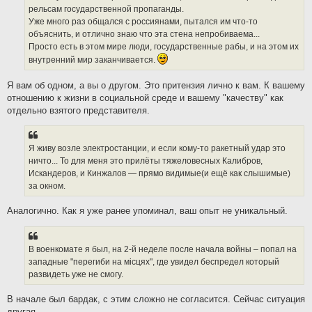
рельсам государственной пропаганды.
Уже много раз общался с россиянами, пытался им что-то
объяснить, и отлично знаю что эта стена непробиваема...
Просто есть в этом мире люди, государственные рабы, и на этом их
внутренний мир заканчивается.
Я вам об одном, а вы о другом. Это притензия лично к вам. К вашему
отношению к жизни в социальной среде и вашему "качеству" как
отдельно взятого представителя.
Я живу возле электростанции, и если кому-то ракетный удар это
ничто... То для меня это прилёты тяжеловесных Калибров,
Искандеров, и Кинжалов — прямо видимые(и ещё как слышимые)
за окном.
Аналогично. Как я уже ранее упоминал, ваш опыт не уникальный.
В военкомате я был, на 2-й неделе после начала войны – попал на
западные "перегиби на мiсцях", где увидел беспредел который
развидеть уже не смогу.
В начале был бардак, с этим сложно не согласится. Сейчас ситуация
другая.