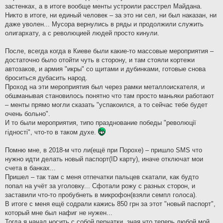
застенках, а в итоге вообще менты устроили расстрел Майдана.
Никто в итоге, ни единый человек – за это ни сел, ни был наказан, ни
даже уволен... Мусора вернулись в ряды и продолжили служить
олигархату, а с революцией людей просто кинули.
После, всегда когда в Киеве были какие-то массовые мероприятия –
достаточно было отойти чуть в сторону, и там стояли кортежи
автозаков, и армия "икры" со щитами и дубинками, готовые снова
броситься дубасить народ.
Проход на эти мероприятия был через рамки металлоискателя, и
обшманывая становилось понятно что там просто маньяки работают
– менты прямо могли сказать "успакоился, а то сейчас тебе будет
очень больно".
И то были мероприятия, типо празднование победы "революцiї
гiдностi", что-то в таком духе.
Помню мне, в 2018-м что ли(ещё при Порохе) – пришло SMS что
нужно идти делать новый паспорт(ID карту), иначе отключат мои
счета в банках...
Пришел – так там с меня отпечатки пальцев скатали, как будто
попал на учёт за уголовку... Сфотали рожу с разных сторон, и
заставили что-то пробубнеть в микрофон(взяли семпл голоса).
В итоге с меня ещё содрали кажись 850 грн за этот "новый паспорт",
который мне был нафиг не нужен...
Тогда я начал носить с собой перчатки, зная что теперь любой мой