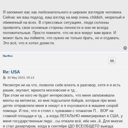
Я запомнил вас как любознательного и широких взглядов человека.
Сейчас же ваш подход, ваш взгляд на мир очень childish, незрелый и
обиженный на всех. В стрессовых ситуациях, люди склонны
проявлять свои основные стороны личности и они не всегда
положительные. Просто помните, что не все вокруг вам враги. И
может быть вы поймете, что нужно не только брать, но и отдавать.
Это всё, что я хотел донести.
Nurflex
Re: USA
P
30 May 2023, 05:13
o
s
Несмотря ни на что, позволю себе влезть в разговор, хотя я и есть
t
рашик, окупант, мразота московская и тд...
При этом ни кого не будет интересовать, что меня запизживали
менты на митингах, ко мне подсылали бойцов, которые при моих
детях отправляли меня в нокаут и я очуховался в машине скорой
помощи. И пох, что я стоял с чуваками с плакатом П... ВОР на
главной площади и тд. , а когда ЛЕГАЛЬНО иммигрировал в США, у
меня государственные пидо...сы отжали всё, ибо нех..й. Для многих
я стал дезертиром, когда в сентябре (ДО ВСЕОБЩЕГО выезда