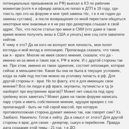
потенциальных призывников из РФ) выехал в КЗ по рабочим
моментам (хотя я и офицер запаса,но попал в ДТП в 19 году, где-
тоесть про это на форуме и мне треб замена тбс, т.е я не годен до
замены сустава) , а после возвращения со мной перестали общаться
некоторые мои знакомые и я не раз про дезертира слышал в свой
адрес. Пох, что после статьи про меня в СМИ (что даже в такое
время можно получить визы в США и уехать) мне соц сети завалили
хейтом.
К чему я это? Да ни кого не волнует моя личность, мои полит
взгляды и мой вклад в оппозицию. Пропаганда сказала, что такие,
как я - враги. Многие не имея своего мнения, сказали, что да -
именно из-за меня и таких как я, РФ в жопе. И с другой стороны так
же. При этом, именно из таких одиночек, состоит оппозиция, которая
сейчас в меньшинстве. Какая бы она не была в текущих условиях,
когда за лайк под постом можно на уголовку попасть в рф. Для
другой стороны я - враг. Но по факту, кто я для имеющих свое
мнение? Все ли люди в рф враги, окупанты, путинисты и тд (и
наоборот про внутренних врагов)? Может нет смысла под одну
гребенку всех заметать? Может даже на таком форуме написать
пару строк и иметь собственное мнение, идущее вразрез с гос
пропагандой - быть не той серой массой, про которую
противоположная сторона думает именно так, как говорят сми? Хз.
Зае6ало. Накипело. Готов к хейту. Да а смысл от этого? Для другой
стороны я враг, для своих - дезертир, сыкун и перебезчик. Правда
дата создания этой темы - 21 год, т.е ДО.