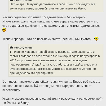
MdAD-Q wrote:
Нет не зря. Не нужно держать всё в себе. Нужно обсуждать все
волнующие темы, какими бы они неприятными не были.
Честно, удивлен что ответ +/- адекватный и без истерики.
Я уже таких фанатиков навидался, что вера в человечество – это
что-то далёкое-далёкое, что оставило меня многими годами ранее.
Тезисы правда – это по прежнему чисто "рельсы" Минкульта...
MdAD-Q wrote:
1. План поглощения нашей страны вызревал уже давно. Это и
взрывы складов по всей стране в 2004 году, и сдача полуострова в
2014 году, и минские соглашения со всеми вытекающими
последствиями. Угадайте, на кого работала эта шайка и чем она
руководствовалась. Также вспомните, кто создал и кому именно
принадлежало это предприятие.
Вот здесь например мощнейшая манипуляция... Вроде всё правда,
но реально это лишь 1/3 от правды - что кардинально меняет
перспективу.
Украину скоординированно ослабляли и разоружали одновременно(!)
- и Рашка, и Запад.