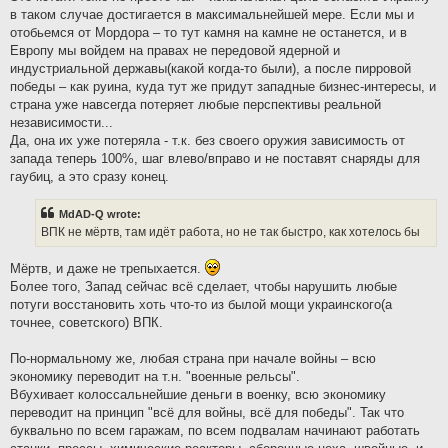
в таком случае достигается в максимальнейшей мере. Если мы и
отобьемся от Мордора – то тут камня на камне не останется, и в
Европу мы войдем на правах не передовой ядерной и
индустриальной державы(какой когда-то были), а после пирровой
победы – как руина, куда тут же придут западные бизнес-интересы, и
страна уже навсегда потеряет любые перспективы реальной
независимости...
Да, она их уже потеряла - т.к. без своего оружия зависимость от
запада теперь 100%, шаг влево/вправо и не поставят снаряды для
гаубиц, а это сразу конец.
MdAD-Q wrote:
ВПК не мёртв, там идёт работа, но не так быстро, как хотелось бы
Мёртв, и даже не трепыхается.
Более того, Запад сейчас всё сделает, чтобы нарушить любые
потуги восстановить хоть что-то из былой мощи украинского(а
точнее, советского) ВПК.
По-нормальному же, любая страна при начале войны – всю
экономику переводит на т.н. "военные рельсы".
Вбухивает колоссальнейшие деньги в военку, всю экономику
переводит на принцип "всё для войны, всё для победы". Так что
буквально по всем гаражам, по всем подвалам начинают работать