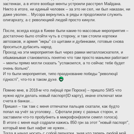
застенках, а в итоге вообще менты устроили расстрел Майдана.
Никто в итоге, ни единый человек – за это ни сел, ни был наказан, ни
даже уволен... Мусора вернулись в ряды и продолжили служить
олигархату, а с революцией людей просто кинули.
После, всегда когда в Киеве были какие-то массовые мероприятия –
достаточно было отойти чуть в сторону, и там стояли кортежи
автозаков, и армия "икры" со щитами и дубинками, готовые снова
броситься дубасить народ.
Проход на эти мероприятия был через рамки металлоискателя, и
обшманывая становилось понятно что там просто маньяки работают
– менты прямо могли сказать "успакоился, а то сейчас тебе будет
очень больно".
И то были мероприятия, типо празднование победы "революцiї
гiдностi", что-то в таком духе.
Помню мне, в 2018-м что ли(ещё при Порохе) – пришло SMS что
нужно идти делать новый паспорт(ID карту), иначе отключат мои
счета в банках...
Пришел – так там с меня отпечатки пальцев скатали, как будто
попал на учёт за уголовку... Сфотали рожу с разных сторон, и
заставили что-то пробубнеть в микрофон(взяли семпл голоса).
В итоге с меня ещё содрали кажись 850 грн за этот "новый паспорт",
который мне был нафиг не нужен...
Тогда я начал носить с собой перчатки, зная что теперь любой мой