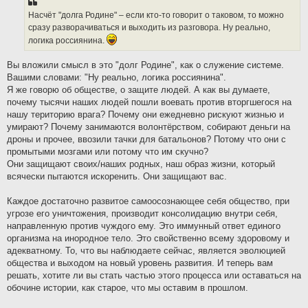
Насчёт "долга Родине" – если кто-то говорит о таковом, то можно
сразу разворачиваться и выходить из разговора. Ну реально,
логика россиянина.
Вы вложили смысл в это "долг Родине", как о служение системе.
Вашими словами: "Ну реально, логика россиянина".
Я же говорю об обществе, о защите людей. А как вы думаете,
почему тысячи наших людей пошли воевать против вторгшегося на
нашу територию врага? Почему они ежедневно рискуют жизнью и
умирают? Почему занимаются волонтёрством, собирают деньги на
дроны и прочее, ввозили тачки для батальонов? Потому что они с
промытыми мозгами или потому что им скучно?
Они защищают своих/наших родных, наш образ жизни, который
всячески пытаются искоренить. Они защищают вас.
Каждое достаточно развитое самоосознающее себя общество, при
угрозе его уничтожения, производит консолидацию внутри себя,
направленную против чуждого ему. Это иммунный ответ единого
организма на инородное тело. Это свойственно всему здоровому и
адекватному. То, что вы наблюдаете сейчас, является эволюцией
общества и выходом на новый уровень развития. И теперь вам
решать, хотите ли вы стать частью этого процесса или оставаться на
обочине истории, как старое, что мы оставим в прошлом.