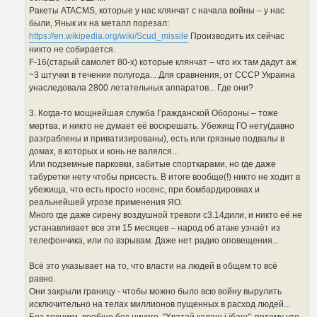
Ракеты ATACMS, которые у нас клянчат с начала войны – у нас
были, Янык их на металл порезал:
https://en.wikipedia.org/wiki/Scud_missile
Производить их сейчас
никто не собирается.
F-16(старый самолет 80-х) которые клянчат – что их там дадут аж
~3 штучки в течении полугода... Для сравнения, от СССР Украина
унаследовала 2800 летательных аппаратов... Где они?
3. Когда-то мощнейшая служба Гражданской Обороны – тоже
мертва, и никто не думает её воскрешать. Убежищ ГО нету(давно
разграблены и приватизированы), есть или грязные подвалы в
домах, в которых и конь не валялся...
Или подземные парковки, забитые спорткарами, но где даже
табуретки нету чтобы присесть. В итоге вообще(!) никто не ходит в
убежища, что есть просто носенс, при бомбардировках и
реальнейшей угрозе применения ЯО.
Много где даже сирену воздушной тревоги с3.14дили, и никто её не
устанавливает все эти 15 месяцев – народ об атаке узнаёт из
телефончика, или по взрывам. Даже нет радио оповещения...
Всё это указывает на то, что власти на людей в общем то всё
равно.
Они закрыли границу - чтобы можно было всю войну вырулить
исключительно на телах миллионов пущенных в расход людей...