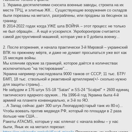
1. Украина десятилетиями сносила военные заводы, строила на их
месте ТРЦ, и элитные ЖК... Существующие вооружения со складов
были порезаны на металл, разграблены, или проданы за бесценок за
границу.
В 2014-2022 годах когда УЖЕ шла ВОЙНА – этот процесс не только
не был обращён... А ещё и ускорился. Укроборонпром считается
самой деструктивной машиной, которая уже в 0 добила военку...
2. После вторжения, и начала практически 3-й Мировой – украинский
ВПК по прежнему мёртв, и даже не думает просыпаться уже вот как
15 месяцев войны.
Мы клянчим оружие за границей, которое даётся в количествах
исключительно "на тестирование"...
Украина например унаследовала 9000 танков от СССР, 11 тыс. БТР/
БМП, 18 тыс. ствольной и реактивной артиллерии(+/- сколько нужно
для защиты страны)...
Не забудем и 176 штук SS-18 "Satan" и SS-24 "Scalpel" + 2600 единиц
тактического ядерного оружия... На 1996-й год Украина была 4-й
армией на планете конвенциально, и 3-й по ЯО.
...А Запад сейчас даёт 300 штук Леопардов(старый танк из 80-х)...
Чтобы воевать против медведя РФ, который по площади в 2 раза
больше чем США...
Ракеты ATACMS, которые у нас клянчат с начала войны – у нас
были, Янык их на металл порезал: