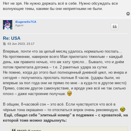
Нет не зря. Не нужно держать всё в себе. Нужно обсуждать все
волнующие темы, какими бы они неприятными не были.
iEugene0x7CA
Адепт
Re: USA
P
03 Jun 2023, 23:17
o
s
Впервые, почти что за целый месяц удалось нормально поспать...
t
На протяжении, наверное всего Мая прилетало тяжелым – каждый
день, как правило ночью, что аж хату трясло... Бывало, что и днём
потом прилетала догонка – т.е. 2 ракетных удара за сутки.
Не помню, когда до этого был полноценный дневной цикл, но вчера и
сегодня – получилось проспать полные 8 часов. (удары были, но
впервые за пол года они не прямо по мне - а куда-то в другое место)
Прямо, совсем другое самочувствие, и вроде уже всё не так сильно
плохо – даже настроение получше.
В общем, 8-часовой сон – это всё. Если чувствуется что всё в
чёрные тона окрашено – то отоспаться впрок очень рекомендую.
Ещё, сбацал себе "элитный номер" в подземке – с кроваткой, на
которой тоже можно задрыхнуть: