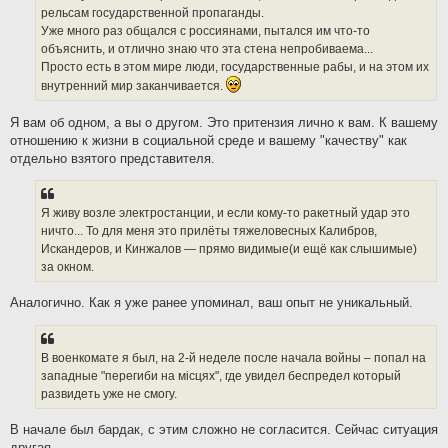
рельсам государственной пропаганды.
Уже много раз общался с россиянами, пытался им что-то
объяснить, и отлично знаю что эта стена непробиваема...
Просто есть в этом мире люди, государственные рабы, и на этом их
внутренний мир заканчивается.
Я вам об одном, а вы о другом. Это притензия лично к вам. К вашему
отношению к жизни в социальной среде и вашему "качеству" как
отдельно взятого представителя.
Я живу возле электростанции, и если кому-то ракетный удар это
ничто... То для меня это прилёты тяжеловесных Калибров,
Искандеров, и Кинжалов — прямо видимые(и ещё как слышимые)
за окном.
Аналогично. Как я уже ранее упоминал, ваш опыт не уникальный.
В военкомате я был, на 2-й неделе после начала войны – попал на
западные "перегиби на мiсцях", где увидел беспредел который
развидеть уже не смогу.
В начале был бардак, с этим сложно не согласится. Сейчас ситуация
другая.