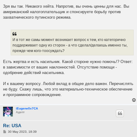
Зря вы так. Никакого хейта. Напротив, вы очень ценны для нас. Вы
американский налогоплательщик и спонсируете борьбу против
захватнического путинского режима.
И в тот же самы момент возникает вопрос к тем, кто категорично
поддерживает одну из сторон - а что сделал/делаешь именно ты,
прежде чем кого-тоосуждать?
Есть жертва и есть насильник. Какой стороне нужно помочь!? Ответ:
в зависимости от ваших наклонностей. Отсутствие помощи -
одобрение действий насильника.
И к вашему вопросу. Любой вклад в общее дело важен. Перечислять
не буду. Скажу лишь, что это материально-техническое обеспечение
и программное сопровождение.
iEugene0x7CA
Адепт
Re: USA
P
30 May 2023, 18:39
o