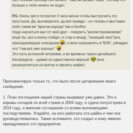
Без техники, вообще без ничего. "Хватай калаш i їбаш", потому что
больше у тебя ничего не будет.
P.S.
Очень зря я потратил 3 часа жизни чтобы выстрочить эту
простыню. Да, выговорился, да всё правда – но теперь я выставил
себя таким же "врагом народа" как и Nurflex.
Надо научиться как тот мой друг – говорить "разом переможемо"
(ещё бы, все в окопы пойдут, и стар и млад), "захищай своє"(ага,
принадлежащее олигархам
), и всех направлять в "ВЛК", убеждая
что "там всё уже хорошо".
Это путь истинной хитрюжки, и во времена такого дичайшего
беспредела – думаю он единственно верный.
(или
раскошелиться на взятку и свалить нафиг)
Прокоментирую только то, что было после цитирования моего
сообщения.
1. План поглощения нашей страны вызревал уже давно. Это и
взрывы складов по всей стране в 2004 году, и сдача полуострова в
2014 году, и минские соглашения со всеми вытекающими
последствиями. Угадайте, на кого работала эта шайка и чем она
руководствовалась. Также вспомните, кто создал и кому именно
принадлежало это предприятие.