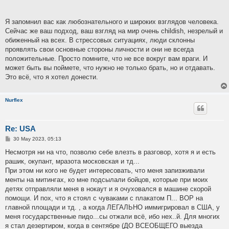
Я запомнил вас как любознательного и широких взглядов человека.
Сейчас же ваш подход, ваш взгляд на мир очень childish, незрелый и
обиженный на всех. В стрессовых ситуациях, люди склонны
проявлять свои основные стороны личности и они не всегда
положительные. Просто помните, что не все вокруг вам враги. И
может быть вы поймете, что нужно не только брать, но и отдавать.
Это всё, что я хотел донести.
Nurflex
Re: USA
P
30 May 2023, 05:13
o
s
Несмотря ни на что, позволю себе влезть в разговор, хотя я и есть
t
рашик, окупант, мразота московская и тд...
При этом ни кого не будет интересовать, что меня запизживали
менты на митингах, ко мне подсылали бойцов, которые при моих
детях отправляли меня в нокаут и я очуховался в машине скорой
помощи. И пох, что я стоял с чуваками с плакатом П... ВОР на
главной площади и тд. , а когда ЛЕГАЛЬНО иммигрировал в США, у
меня государственные пидо...сы отжали всё, ибо нех..й. Для многих
я стал дезертиром, когда в сентябре (ДО ВСЕОБЩЕГО выезда