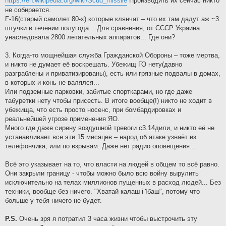
https://en.wikipedia.org/wiki/Scud_missile
Производить их сейчас никто
не собирается.
F-16(старый самолет 80-х) которые клянчат – что их там дадут аж ~3
штучки в течении полугода... Для сравнения, от СССР Украина
унаследовала 2800 летательных аппаратов... Где они?
3. Когда-то мощнейшая служба Гражданской Обороны – тоже мертва,
и никто не думает её воскрешать. Убежищ ГО нету(давно
разграблены и приватизированы), есть или грязные подвалы в домах,
в которых и конь не валялся...
Или подземные парковки, забитые спорткарами, но где даже
табуретки нету чтобы присесть. В итоге вообще(!) никто не ходит в
убежища, что есть просто носенс, при бомбардировках и
реальнейшей угрозе применения ЯО.
Много где даже сирену воздушной тревоги с3.14дили, и никто её не
устанавливает все эти 15 месяцев – народ об атаке узнаёт из
телефончика, или по взрывам. Даже нет радио оповещения...
Всё это указывает на то, что власти на людей в общем то всё равно.
Они закрыли границу - чтобы можно было всю войну вырулить
исключительно на телах миллионов пущенных в расход людей... Без
техники, вообще без ничего. "Хватай калаш i їбаш", потому что
больше у тебя ничего не будет.
P.S.
Очень зря я потратил 3 часа жизни чтобы выстрочить эту