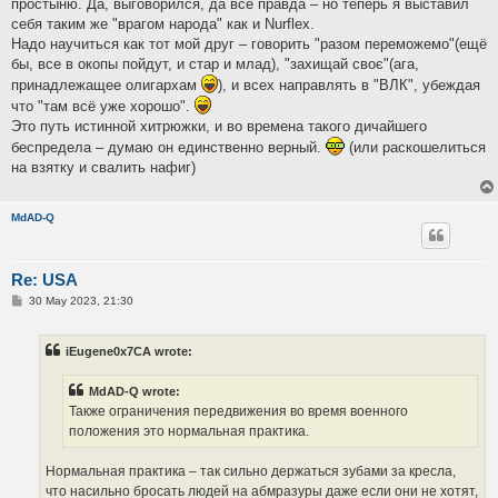
простыню. Да, выговорился, да всё правда – но теперь я выставил
себя таким же "врагом народа" как и Nurflex.
Надо научиться как тот мой друг – говорить "разом переможемо"(ещё
бы, все в окопы пойдут, и стар и млад), "захищай своє"(ага,
принадлежащее олигархам
), и всех направлять в "ВЛК", убеждая
что "там всё уже хорошо".
Это путь истинной хитрюжки, и во времена такого дичайшего
беспредела – думаю он единственно верный.
(или раскошелиться
на взятку и свалить нафиг)
MdAD-Q
Re: USA
P
30 May 2023, 21:30
o
s
t
iEugene0x7CA wrote:
MdAD-Q wrote:
Также ограничения передвижения во время военного
положения это нормальная практика.
Нормальная практика – так сильно держаться зубами за кресла,
что насильно бросать людей на абмразуры даже если они не хотят,