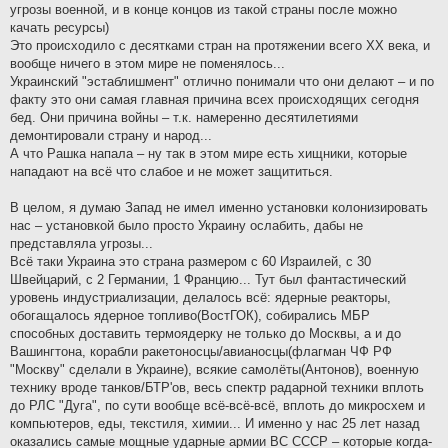
угрозы военной, и в конце концов из такой страны после можно
качать ресурсы)
Это происходило с десятками стран на протяжении всего XX века, и
вообще ничего в этом мире не поменялось...
Украинский "эстаблишмент" отлично понимали что они делают – и по
факту это они самая главная причина всех происходящих сегодня
бед. Они причина войны – т.к. намеренно десятилетиями
демонтировали страну и народ...
А что Рашка напала – ну так в этом мире есть хищники, которые
нападают на всё что слабое и не может защититься.
В целом, я думаю Запад не имел именно установки колонизировать
нас – установкой было просто Украину ослабить, дабы не
представляла угрозы...
Всё таки Украина это страна размером с 60 Израилей, с 30
Швейцарий, с 2 Германии, 1 Францию... Тут был фантастический
уровень индустриализации, делалось всё: ядерные реакторы,
обогащалось ядерное топливо(ВостГОК), собирались МБР
способных доставить термоядерку не только до Москвы, а и до
Вашингтона, корабли ракетоносцы/авианосцы(флагман ЧФ РФ
"Москву" сделали в Украине), всякие самолёты(Антонов), военную
технику вроде танков/БТР'ов, весь спектр радарной техники вплоть
до РЛС "Дуга", по сути вообще всё-всё-всё, вплоть до микросхем и
компьютеров, еды, текстиля, химии... И именно у нас 25 лет назад
оказались самые мощные ударные армии ВС СССР – которые когда-