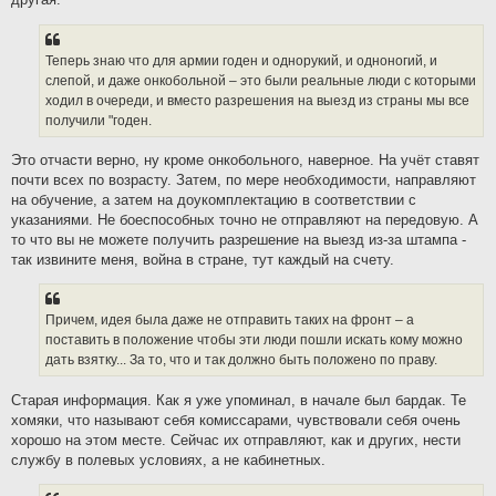
Теперь знаю что для армии годен и однорукий, и одноногий, и
слепой, и даже онкобольной – это были реальные люди с которыми
ходил в очереди, и вместо разрешения на выезд из страны мы все
получили "годен.
Это отчасти верно, ну кроме онкобольного, наверное. На учёт ставят
почти всех по возрасту. Затем, по мере необходимости, направляют
на обучение, а затем на доукомплектацию в соответствии с
указаниями. Не боеспособных точно не отправляют на передовую. А
то что вы не можете получить разрешение на выезд из-за штампа -
так извините меня, война в стране, тут каждый на счету.
Причем, идея была даже не отправить таких на фронт – а
поставить в положение чтобы эти люди пошли искать кому можно
дать взятку... За то, что и так должно быть положено по праву.
Старая информация. Как я уже упоминал, в начале был бардак. Те
хомяки, что называют себя комиссарами, чувствовали себя очень
хорошо на этом месте. Сейчас их отправляют, как и других, нести
службу в полевых условиях, а не кабинетных.