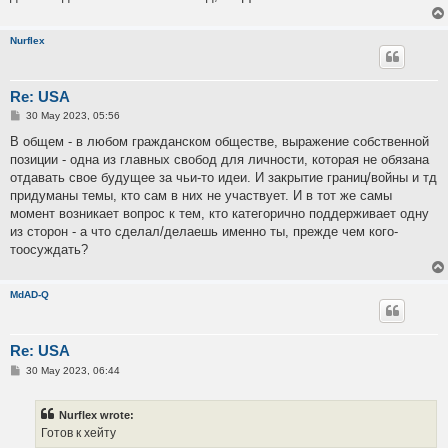
Nurflex
Re: USA
P
30 May 2023, 05:56
o
s
В общем - в любом гражданском обществе, выражение собственной
t
позиции - одна из главных свобод для личности, которая не обязана
отдавать свое будущее за чьи-то идеи. И закрытие границ/войны и тд
придуманы темы, кто сам в них не участвует. И в тот же самы
момент возникает вопрос к тем, кто категорично поддерживает одну
из сторон - а что сделал/делаешь именно ты, прежде чем кого-
тоосуждать?
MdAD-Q
Re: USA
P
30 May 2023, 06:44
o
s
t
Nurflex wrote:
Готов к хейту