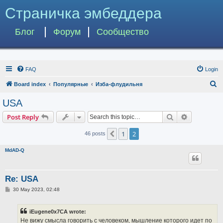
Страничка эмбеддера
Блог
Форум
Сообщество
FAQ
Login
S
Board index
Популярные
Изба-флудильня
e
USA
a
Search
Advanced s
Post Reply
r
c
1
2
Previous
46 posts
h
MdAD-Q
Re: USA
P
30 May 2023, 02:48
o
s
t
iEugene0x7CA wrote:
Не вижу смысла говорить с человеком, мышление которого идет по