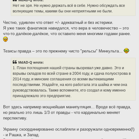
MdAD-Q wrote:
Нет не зря. Не нужно держать всё в себе. Нужно обсуждать все
волнующие темы, какими бы они неприятными не были.
Честно, удивлен что ответ +/- адекватный и без истерики.
Я уже таких фанатиков навидался, что вера в человечество – это
что-то далёкое-далёкое, что оставило меня многими годами ранее.
Тезисы правда – это по прежнему чисто "рельсы" Минкульта...
MdAD-Q wrote:
1. План поглощения нашей страны вызревал уже давно. Это и
взрывы складов по всей стране в 2004 году, и сдача полуострова в
2014 году, и минские соглашения со всеми вытекающими
последствиями. Угадайте, на кого работала эта шайка и чем она
руководствовалась. Также вспомните, кто создал и кому именно
принадлежало это предприятие.
Вот здесь например мощнейшая манипуляция... Вроде всё правда,
но реально это лишь 1/3 от правды - что кардинально меняет
перспективу.
Украину скоординированно ослабляли и разоружали одновременно(!)
- и Рашка, и Запад.