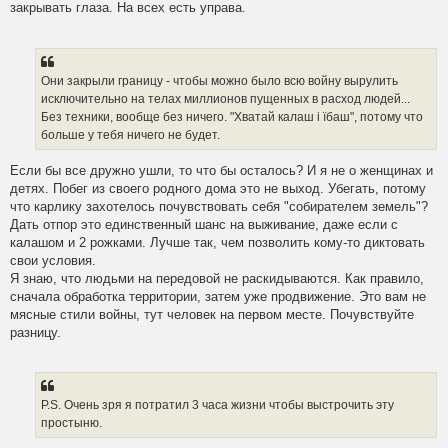
закрывать глаза. На всех есть управа.
Они закрыли границу - чтобы можно было всю войну вырулить
исключительно на телах миллионов пущенных в расход людей...
Без техники, вообще без ничего. "Хватай калаш i їбаш", потому что
больше у тебя ничего не будет.
Если бы все дружно ушли, то что бы осталось? И я не о женщинах и
детях. Побег из своего родного дома это не выход. Убегать, потому
что карлику захотелось почувствовать себя "собирателем земель"?
Дать отпор это единственный шанс на выживание, даже если с
калашом и 2 рожками. Лучше так, чем позволить кому-то диктовать
свои условия.
Я знаю, что людьми на передовой не раскидываются. Как правило,
сначала обработка территории, затем уже продвижение. Это вам не
мясные стили войны, тут человек на первом месте. Почувствуйте
разницу.
P.S. Очень зря я потратил 3 часа жизни чтобы выстрочить эту
простыню.