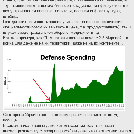
станки, прессы, химические реакторы, сборочные цеха, швейные, и
т.д. Помещения для всяких бизнесов, стадионы - конфискуются, и в
них устраиваются военные госпиталя, военная инфраструктура,
штабы...
Гражданских начинают массово учить как на военно-технические
специальности(потом их забирать в цеха, т.е. трудоустраивать), так и
штукам вроде гражданской обороне, медицине, и т.д.
Вот для примера, как США потратились при начале 2-й Мировой – и
война шла даже не на их территории, даже не на их континенте...
Со стороны Украины же – я не вижу практически никаких потуг,
вообще.
В самом начале войны даже хотел оказаться как-то полезен –
выслал резюмешку Укроборонпрому(они даже что-то ответили, типо я