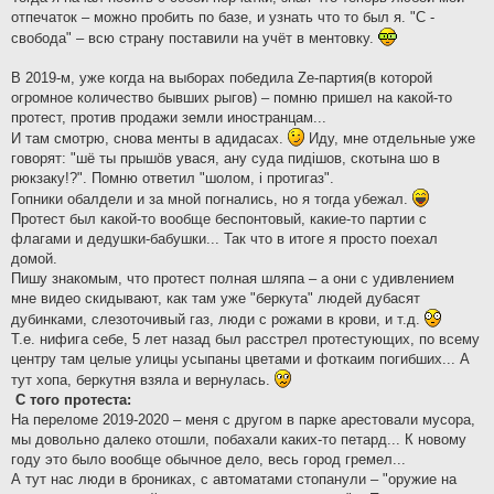
отпечаток – можно пробить по базе, и узнать что то был я. "С -
свобода" – всю страну поставили на учёт в ментовку.
В 2019-м, уже когда на выборах победила Zе-партия(в которой
огромное количество бывших рыгов) – помню пришел на какой-то
протест, против продажи земли иностранцам...
И там смотрю, снова менты в адидасах.
Иду, мне отдельные уже
говорят: "шё ты прышöв увася, ану суда пидiшов, скотына шо в
рюкзаку!?". Помню ответил "шолом, i протигаз".
Гопники обалдели и за мной погнались, но я тогда убежал.
Протест был какой-то вообще беспонтовый, какие-то партии с
флагами и дедушки-бабушки... Так что в итоге я просто поехал
домой.
Пишу знакомым, что протест полная шляпа – а они с удивлением
мне видео скидывают, как там уже "беркута" людей дубасят
дубинками, слезоточивый газ, люди с рожами в крови, и т.д.
Т.е. нифига себе, 5 лет назад был расстрел протестующих, по всему
центру там целые улицы усыпаны цветами и фоткаим погибших... А
тут хопа, беркутня взяла и вернулась.
С того протеста:
На переломе 2019-2020 – меня с другом в парке арестовали мусора,
мы довольно далеко отошли, побахали каких-то петард... К новому
году это было вообще обычное дело, весь город гремел...
А тут нас люди в брониках, с автоматами стопанули – "оружие на