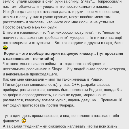
землю, упали мордой в снег, руки за спину, блять"... Попрессовали
нас там, обшмонали – увидели что просто какике-то пацаны...
Я ещё тогда паспорт отказался давать в руки – они мне пояснили,
что мы в лесу, у них в руках оружие, могут вообще меня там
расстрелять и закопать, что никто обо мне больше не услышит.
Просто реально маньяки были.
В итоге я извинился, что "так нехорошо поступили", что "неохотно
подчинялись законным требованиям" мусоров... Те в итоге нас ещё
покошмарили, и отпустили... Вот так сходили с другом в парк, блин.
Корона – это вообще история на целую книжку... (тут простыня
с накипевшим - не читайте)
Что касательно начала войны – я тогда плотно общался с
несколькими россиянами в Skype... И у людей была просто истерика,
и непонимание происходящего.
Как они мне описывали – мол ты такой живешь в Рашке,
IT'шник(ценная специальность), учишь C++, разрабатываешь
приборы, развиваешься, хочешь быть полезным Родине, всегда был
за добро и справедливость, не пил не курил, морально не
разлагался, квартиру вот-вот купил, ищешь девушку... Прошлые 10
лет ходил протестовать против Фюрера...
Тут в один день просыпаешься, и опа, вся планета называет тебя
фашиком.
А та самая "Родина" – ей оказалось наплевать что ты всю жизнь