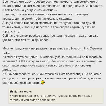
Бро писал, что вдруг вообще все люди вокруг стали зомби, что он
начал бояться с кем-либо разговаривать, и среди семьи, и на работе,
и тем более на улице с незнакомцами.
Говорил, что там хоть что-то скажешь не соответствующее
пропаганде – и зомби тебя натурально съедят...
А когда пошла массовая мобилизация, то чувак натащил домой
тонны хавки, и вообще перестал в транспорте ездить, гулять по
городу, и т.д.
Сейчас с чуваком вообще связь пропала, не знаю – может он уже
где-то в яме лежит на Донбассе...
Многие правдами и неправдами вырвались и с Рашки... И с Украины
тоже.
Из моего круга общения - 5 человек уже за границей(4-ро вырвались
заплатив $3500 взятку за выезд), 3-е мобилизовались в армейку, 2-е
сидят тише воды ниже травы и пытаются заниматься своими
делами...
2-е начали говорить со мной строго языком пропаганды, но одного я
раскусил что он притворяется – человек так приспособился, просто
ради своей безопасности.
Nurflex wrote:
К чему я это? Да ни кого не волнует моя личность, мои полит
взгляды и мой вклад в оппозицию.