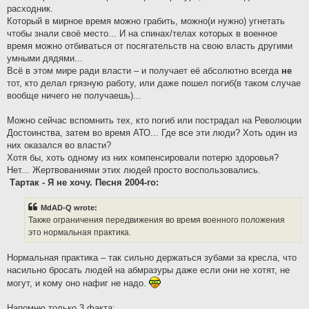
расходник.
Который в мирное время можно грабить, можно(и нужно) угнетать
чтобы знали своё место... И на спинах/телах которых в военное
время можно отбиваться от посягательств на свою власть другими
умными дядями...
Всё в этом мире ради власти – и получает её абсолютно всегда
не
тот, кто делал грязную работу, или даже пошел погиб(в таком случае
вообще ничего не получаешь)...
Можно сейчас вспомнить тех, кто погиб или пострадал на Революции
Достоинства, затем во время АТО... Где все эти люди? Хоть один из
них оказался во власти?
Хотя бы, хоть одному из них компенсировали потерю здоровья?
Нет... Жертвованиями этих людей просто воспользовались.
Тартак - Я не хочу. Песня 2004-го:
MdAD-Q wrote:
Также ограничения передвижения во время военного положения
это нормальная практика.
Нормальная практика – так сильно держаться зубами за кресла, что
насильно бросать людей на абмразуры даже если они не хотят, не
могут, и кому оно нафиг не надо.
Напомню только 3 факта: