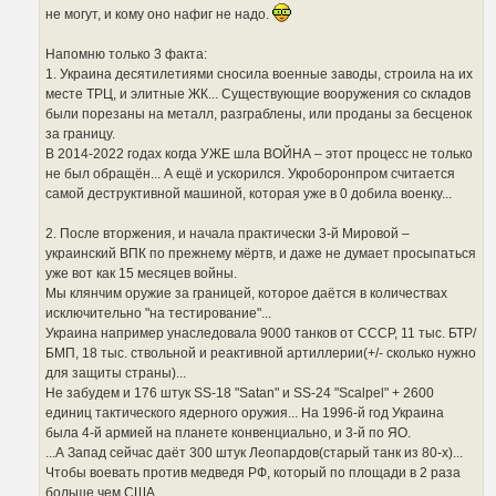
не могут, и кому оно нафиг не надо.
Напомню только 3 факта:
1. Украина десятилетиями сносила военные заводы, строила на их
месте ТРЦ, и элитные ЖК... Существующие вооружения со складов
были порезаны на металл, разграблены, или проданы за бесценок
за границу.
В 2014-2022 годах когда УЖЕ шла ВОЙНА – этот процесс не только
не был обращён... А ещё и ускорился. Укроборонпром считается
самой деструктивной машиной, которая уже в 0 добила военку...
2. После вторжения, и начала практически 3-й Мировой –
украинский ВПК по прежнему мёртв, и даже не думает просыпаться
уже вот как 15 месяцев войны.
Мы клянчим оружие за границей, которое даётся в количествах
исключительно "на тестирование"...
Украина например унаследовала 9000 танков от СССР, 11 тыс. БТР/
БМП, 18 тыс. ствольной и реактивной артиллерии(+/- сколько нужно
для защиты страны)...
Не забудем и 176 штук SS-18 "Satan" и SS-24 "Scalpel" + 2600
единиц тактического ядерного оружия... На 1996-й год Украина
была 4-й армией на планете конвенциально, и 3-й по ЯО.
...А Запад сейчас даёт 300 штук Леопардов(старый танк из 80-х)...
Чтобы воевать против медведя РФ, который по площади в 2 раза
больше чем США...