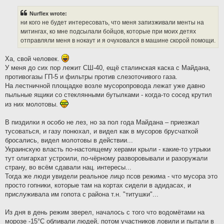
s
t
Nurflex wrote:
ни кого не будет интересовать, что меня запизживали менты на
митингах, ко мне подсылали бойцов, которые при моих детях
отправляли меня в нокаут и я очуховался в машине скорой помощи.
Ха, свой человек.
У меня до сих пор лежит СШ-40, ещё сталинская каска с Майдана,
противогазы ГП-5 и фильтры против слезоточивого газа.
На лестничной площадке возле мусоропровода лежат уже давно
пыльные ящики со стеклянными бутылками - когда-то сосед крутил
из них молотовы.
В пиздилки я особо не лез, но за пол года Майдана – приезжал
тусоваться, и газу понюхал, и видел как в мусоров брусчаткой
бросались, видел молотовы в действии...
Украинскую власть по-настоящему херами крыли - какие-то утрыки
тут олигархат устроили, по-чёрному разворовывали и разоружали
страну, во всём сдавали нац. интересы...
Тогда же люди увидели реальное лицо псов режима - что мусора это
просто гопники, которые там на кортах сидели в адидасах, и
прислуживала им гопота с района т.н. "титушки"...
Из дня в день режим зверел, началось с того что водомётами на
морозе -15°С обливали людей, потом участников ловили и пытали в