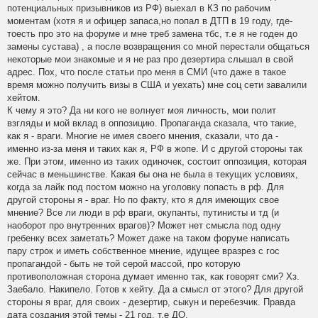
потенциальных призывников из РФ) выехал в КЗ по рабочим
моментам (хотя я и офицер запаса,но попал в ДТП в 19 году, где-
тоесть про это на форуме и мне треб замена тбс, т.е я не годен до
замены сустава) , а после возвращения со мной перестали общаться
некоторые мои знакомые и я не раз про дезертира слышал в свой
адрес. Пох, что после статьи про меня в СМИ (что даже в такое
время можно получить визы в США и уехать) мне соц сети завалили
хейтом.
К чему я это? Да ни кого не волнует моя личность, мои полит
взгляды и мой вклад в оппозицию. Пропаганда сказала, что такие,
как я - враги. Многие не имея своего мнения, сказали, что да -
именно из-за меня и таких как я, РФ в жопе. И с другой стороны так
же. При этом, именно из таких одиночек, состоит оппозиция, которая
сейчас в меньшинстве. Какая бы она не была в текущих условиях,
когда за лайк под постом можно на уголовку попасть в рф. Для
другой стороны я - враг. Но по факту, кто я для имеющих свое
мнение? Все ли люди в рф враги, окупанты, путинисты и тд (и
наоборот про внутренних врагов)? Может нет смысла под одну
гребенку всех заметать? Может даже на таком форуме написать
пару строк и иметь собственное мнение, идущее вразрез с гос
пропагандой - быть не той серой массой, про которую
противоположная сторона думает именно так, как говорят сми? Хз.
Зае6ало. Накипело. Готов к хейту. Да а смысл от этого? Для другой
стороны я враг, для своих - дезертир, сыкун и перебезчик. Правда
дата создания этой темы - 21 год, т.е ДО.