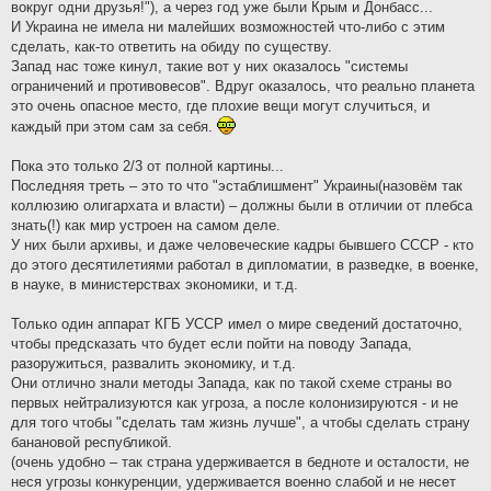
вокруг одни друзья!"), а через год уже были Крым и Донбасс...
И Украина не имела ни малейших возможностей что-либо с этим
сделать, как-то ответить на обиду по существу.
Запад нас тоже кинул, такие вот у них оказалось "системы
ограничений и противовесов". Вдруг оказалось, что реально планета
это очень опасное место, где плохие вещи могут случиться, и
каждый при этом сам за себя.
Пока это только 2/3 от полной картины...
Последняя треть – это то что "эстаблишмент" Украины(назовём так
коллюзию олигархата и власти) – должны были в отличии от плебса
знать(!) как мир устроен на самом деле.
У них были архивы, и даже человеческие кадры бывшего СССР - кто
до этого десятилетиями работал в дипломатии, в разведке, в военке,
в науке, в министерствах экономики, и т.д.
Только один аппарат КГБ УССР имел о мире сведений достаточно,
чтобы предсказать что будет если пойти на поводу Запада,
разоружиться, развалить экономику, и т.д.
Они отлично знали методы Запада, как по такой схеме страны во
первых нейтрализуются как угроза, а после колонизируются - и не
для того чтобы "сделать там жизнь лучше", а чтобы сделать страну
банановой республикой.
(очень удобно – так страна удерживается в бедноте и осталости, не
неся угрозы конкуренции, удерживается военно слабой и не несет