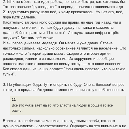
2. ВПК не мёртв, там идёт работа, но не так быстро, как хотелось бы.
Так называемое "руководство" в период с начала независимости до
21 года только разрушало всё, к чему прикасалось. Ну нет его, всё,
пора идти дальше.
Касательно заграничного оружия вы правы, но ещё год назад мы и
подумать не могли, что нам будут доступны танки и самолеты,
дальнобойные ракеты и "Пэтриоты". И откуда такие цифры о трёх
штучках? Вот вам всё скажи.
И вы переоцениваете медведя. Он мёртв и уже давно. Страна
настолько сильна, насколько осознаннее является её население. Это
только миф о "второй армии мира". Скорее это вторая армия
распиздяев, извините за выражение. Их коррупция и всеобщее
наплевательское отношение ко всему вокруг — это наше спасение.
Как сказал один из наших солдат: "Нам очень повезло, что они такие
тупые".
3. По убежищам беда. Тут и спорить не буду. Очень большой вопрос
к тем, кто продавал/отдавал помещения в приватную собственность.
Всё это указывает на то, что власти на людей в общем то всё
равно.
Власти это не безликая машина, это отдельные особи, которых
нужно привлекать к ответственности. Обращать на это внимание а не