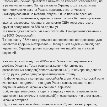
Вторых нам сейчас прытаются втюхать за каких-то "спасителей", но
в реальности именно Запад заставил Украину отдать крылатые/
баллистические ракеты Рашке, порезать стратегические
бомбардировщики на металл, отдать 3-й на планете арсенал
готового к применению ядерного оружия, залить бетоном пусковые
шахты, разворовал склады с оружием(в США горы советского
оружия продаются по $50 за единицу)...
И в итоге даже закрыть 3-й энергоблок ЧАЭС(модернизированный и
на 100% безопасный)...
Т.к. по факту РБМК это увеличенная версия военного реактора для
наработки ядерных материалов – Запад в нём видел именно(!) эту
угрозу, что Украина при его помощи начнет нарабатывать свой
плутоний.
Уже лишь, в упомянутом 2004-м – и Рашка присоединилась к
дербану Украины. Тогда рашики выкупили большинство
разбазаренных заводов("приватизированных"), и намеренно довели
их до ручки, дабы деиндустриализировать страну.
На фоне кризиса уже пришел российскйи агент Янык, и который одно
из первых что сделал – это сдал Рашке запасы наработанного
плутония которые Украина хранила в Харькове.
Всё, теперь возможность сделать ядерку - что есть практически
единственным ключом к настоящей(!) независимости в этом мире...
Украина потеряла.
Ну, после понятно – Янык отменил армию("у нас же нету врагов,