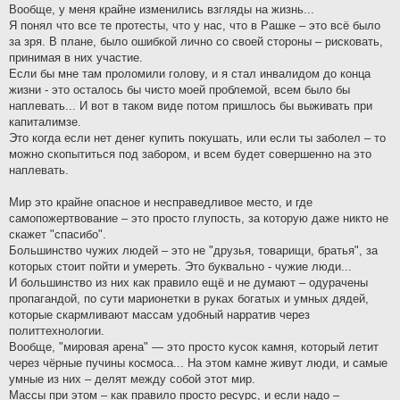
Вообще, у меня крайне изменились взгляды на жизнь...
Я понял что все те протесты, что у нас, что в Рашке – это всё было
за зря. В плане, было ошибкой лично со своей стороны – рисковать,
принимая в них участие.
Если бы мне там проломили голову, и я стал инвалидом до конца
жизни - это осталось бы чисто моей проблемой, всем было бы
наплевать... И вот в таком виде потом пришлось бы выживать при
капиталимзе.
Это когда если нет денег купить покушать, или если ты заболел – то
можно скопытиться под забором, и всем будет совершенно на это
наплевать.
Мир это крайне опасное и несправедливое место, и где
самопожертвование – это просто глупость, за которую даже никто не
скажет "спасибо".
Большинство чужих людей – это не "друзья, товарищи, братья", за
которых стоит пойти и умереть. Это буквально - чужие люди...
И большинство из них как правило ещё и не думают – одурачены
пропагандой, по сути марионетки в руках богатых и умных дядей,
которые скармливают массам удобный нарратив через
политтехнологии.
Вообще, "мировая арена" — это просто кусок камня, который летит
через чёрные пучины космоса... На этом камне живут люди, и самые
умные из них – делят между собой этот мир.
Массы при этом – как правило просто ресурс, и если надо –