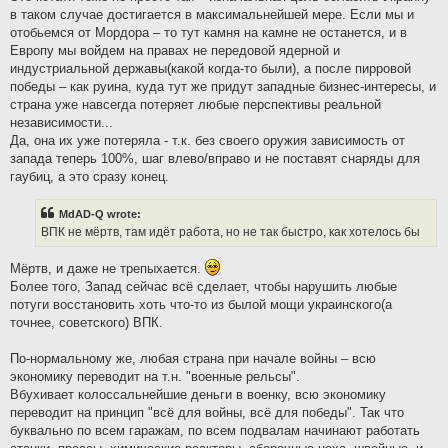
в таком случае достигается в максимальнейшей мере. Если мы и
отобьемся от Мордора – то тут камня на камне не останется, и в
Европу мы войдем на правах не передовой ядерной и
индустриальной державы(какой когда-то были), а после пирровой
победы – как руина, куда тут же придут западные бизнес-интересы, и
страна уже навсегда потеряет любые перспективы реальной
независимости...
Да, она их уже потеряла - т.к. без своего оружия зависимость от
запада теперь 100%, шаг влево/вправо и не поставят снаряды для
гаубиц, а это сразу конец.
MdAD-Q wrote:
ВПК не мёртв, там идёт работа, но не так быстро, как хотелось бы
Мёртв, и даже не трепыхается.
Более того, Запад сейчас всё сделает, чтобы нарушить любые
потуги восстановить хоть что-то из былой мощи украинского(а
точнее, советского) ВПК.
По-нормальному же, любая страна при начале войны – всю
экономику переводит на т.н. "военные рельсы".
Вбухивает колоссальнейшие деньги в военку, всю экономику
переводит на принцип "всё для войны, всё для победы". Так что
буквально по всем гаражам, по всем подвалам начинают работать