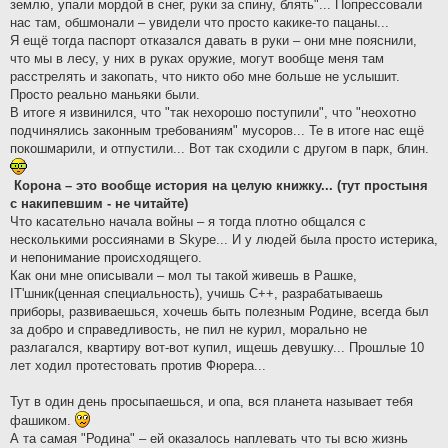
землю, упали мордой в снег, руки за спину, блять"... Попрессовали
нас там, обшмонали – увидели что просто какике-то пацаны...
Я ещё тогда паспорт отказался давать в руки – они мне пояснили,
что мы в лесу, у них в руках оружие, могут вообще меня там
расстрелять и закопать, что никто обо мне больше не услышит.
Просто реально маньяки были.
В итоге я извинился, что "так нехорошо поступили", что "неохотно
подчинялись законным требованиям" мусоров... Те в итоге нас ещё
покошмарили, и отпустили... Вот так сходили с другом в парк, блин.
Корона – это вообще история на целую книжку... (тут простыня
с накипевшим - не читайте)
Что касательно начала войны – я тогда плотно общался с
несколькими россиянами в Skype... И у людей была просто истерика,
и непонимание происходящего.
Как они мне описывали – мол ты такой живешь в Рашке,
IT'шник(ценная специальность), учишь C++, разрабатываешь
приборы, развиваешься, хочешь быть полезным Родине, всегда был
за добро и справедливость, не пил не курил, морально не
разлагался, квартиру вот-вот купил, ищешь девушку... Прошлые 10
лет ходил протестовать против Фюрера...
Тут в один день просыпаешься, и опа, вся планета называет тебя
фашиком.
А та самая "Родина" – ей оказалось наплевать что ты всю жизнь