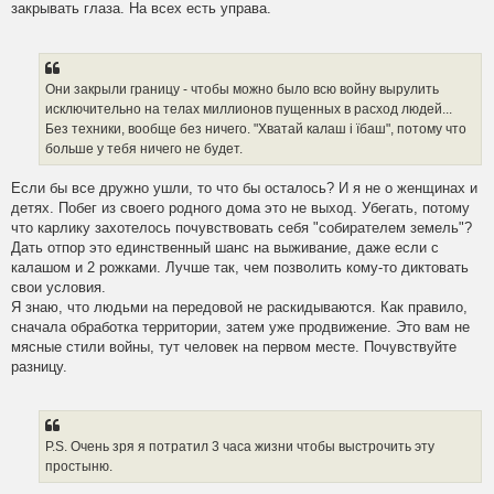
закрывать глаза. На всех есть управа.
Они закрыли границу - чтобы можно было всю войну вырулить
исключительно на телах миллионов пущенных в расход людей...
Без техники, вообще без ничего. "Хватай калаш i їбаш", потому что
больше у тебя ничего не будет.
Если бы все дружно ушли, то что бы осталось? И я не о женщинах и
детях. Побег из своего родного дома это не выход. Убегать, потому
что карлику захотелось почувствовать себя "собирателем земель"?
Дать отпор это единственный шанс на выживание, даже если с
калашом и 2 рожками. Лучше так, чем позволить кому-то диктовать
свои условия.
Я знаю, что людьми на передовой не раскидываются. Как правило,
сначала обработка территории, затем уже продвижение. Это вам не
мясные стили войны, тут человек на первом месте. Почувствуйте
разницу.
P.S. Очень зря я потратил 3 часа жизни чтобы выстрочить эту
простыню.