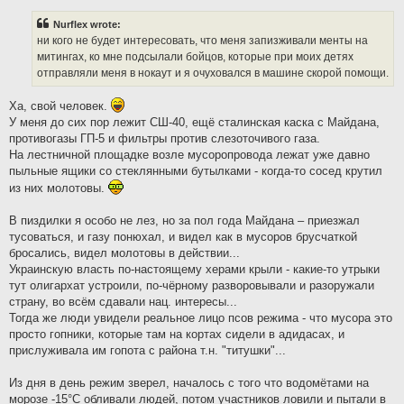
s
t
Nurflex wrote:
ни кого не будет интересовать, что меня запизживали менты на
митингах, ко мне подсылали бойцов, которые при моих детях
отправляли меня в нокаут и я очуховался в машине скорой помощи.
Ха, свой человек.
У меня до сих пор лежит СШ-40, ещё сталинская каска с Майдана,
противогазы ГП-5 и фильтры против слезоточивого газа.
На лестничной площадке возле мусоропровода лежат уже давно
пыльные ящики со стеклянными бутылками - когда-то сосед крутил
из них молотовы.
В пиздилки я особо не лез, но за пол года Майдана – приезжал
тусоваться, и газу понюхал, и видел как в мусоров брусчаткой
бросались, видел молотовы в действии...
Украинскую власть по-настоящему херами крыли - какие-то утрыки
тут олигархат устроили, по-чёрному разворовывали и разоружали
страну, во всём сдавали нац. интересы...
Тогда же люди увидели реальное лицо псов режима - что мусора это
просто гопники, которые там на кортах сидели в адидасах, и
прислуживала им гопота с района т.н. "титушки"...
Из дня в день режим зверел, началось с того что водомётами на
морозе -15°С обливали людей, потом участников ловили и пытали в