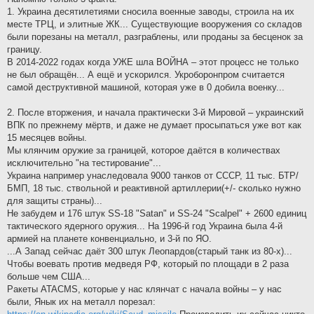
1. Украина десятилетиями сносила военные заводы, строила на их
месте ТРЦ, и элитные ЖК... Существующие вооружения со складов
были порезаны на металл, разграблены, или проданы за бесценок за
границу.
В 2014-2022 годах когда УЖЕ шла ВОЙНА – этот процесс не только
не был обращён... А ещё и ускорился. Укроборонпром считается
самой деструктивной машиной, которая уже в 0 добила военку...
2. После вторжения, и начала практически 3-й Мировой – украинский
ВПК по прежнему мёртв, и даже не думает просыпаться уже вот как
15 месяцев войны.
Мы клянчим оружие за границей, которое даётся в количествах
исключительно "на тестирование"...
Украина например унаследовала 9000 танков от СССР, 11 тыс. БТР/
БМП, 18 тыс. ствольной и реактивной артиллерии(+/- сколько нужно
для защиты страны)...
Не забудем и 176 штук SS-18 "Satan" и SS-24 "Scalpel" + 2600 единиц
тактического ядерного оружия... На 1996-й год Украина была 4-й
армией на планете конвенциально, и 3-й по ЯО.
...А Запад сейчас даёт 300 штук Леопардов(старый танк из 80-х)...
Чтобы воевать против медведя РФ, который по площади в 2 раза
больше чем США...
Ракеты ATACMS, которые у нас клянчат с начала войны – у нас
были, Янык их на металл порезал: