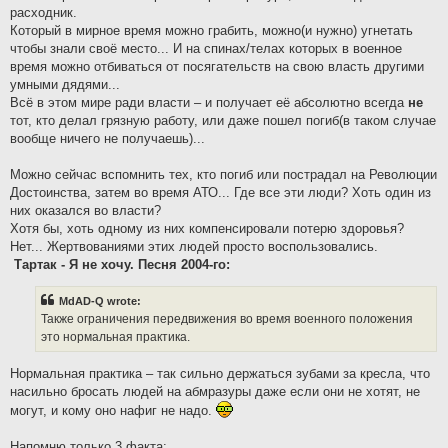
расходник.
Который в мирное время можно грабить, можно(и нужно) угнетать
чтобы знали своё место... И на спинах/телах которых в военное
время можно отбиваться от посягательств на свою власть другими
умными дядями...
Всё в этом мире ради власти – и получает её абсолютно всегда
не
тот, кто делал грязную работу, или даже пошел погиб(в таком случае
вообще ничего не получаешь)...
Можно сейчас вспомнить тех, кто погиб или пострадал на Революции
Достоинства, затем во время АТО... Где все эти люди? Хоть один из
них оказался во власти?
Хотя бы, хоть одному из них компенсировали потерю здоровья?
Нет... Жертвованиями этих людей просто воспользовались.
Тартак - Я не хочу. Песня 2004-го:
MdAD-Q wrote:
Также ограничения передвижения во время военного положения
это нормальная практика.
Нормальная практика – так сильно держаться зубами за кресла, что
насильно бросать людей на абмразуры даже если они не хотят, не
могут, и кому оно нафиг не надо.
Напомню только 3 факта: