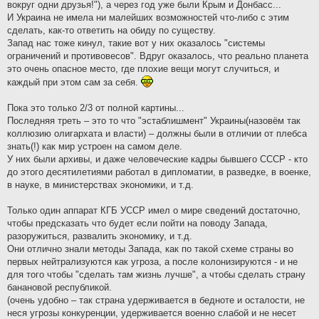
вокруг одни друзья!"), а через год уже были Крым и Донбасс...
И Украина не имела ни малейших возможностей что-либо с этим
сделать, как-то ответить на обиду по существу.
Запад нас тоже кинул, такие вот у них оказалось "системы
ограничений и противовесов". Вдруг оказалось, что реально планета
это очень опасное место, где плохие вещи могут случиться, и
каждый при этом сам за себя.
Пока это только 2/3 от полной картины...
Последняя треть – это то что "эстаблишмент" Украины(назовём так
коллюзию олигархата и власти) – должны были в отличии от плебса
знать(!) как мир устроен на самом деле.
У них были архивы, и даже человеческие кадры бывшего СССР - кто
до этого десятилетиями работал в дипломатии, в разведке, в военке,
в науке, в министерствах экономики, и т.д.
Только один аппарат КГБ УССР имел о мире сведений достаточно,
чтобы предсказать что будет если пойти на поводу Запада,
разоружиться, развалить экономику, и т.д.
Они отлично знали методы Запада, как по такой схеме страны во
первых нейтрализуются как угроза, а после колонизируются - и не
для того чтобы "сделать там жизнь лучше", а чтобы сделать страну
банановой республикой.
(очень удобно – так страна удерживается в бедноте и осталости, не
неся угрозы конкуренции, удерживается военно слабой и не несет