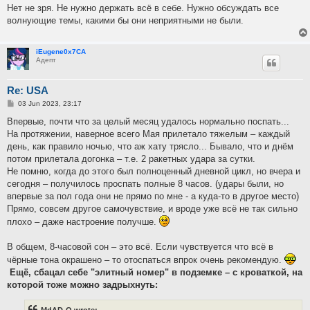
Нет не зря. Не нужно держать всё в себе. Нужно обсуждать все
волнующие темы, какими бы они неприятными не были.
iEugene0x7CA
Адепт
Re: USA
P
03 Jun 2023, 23:17
o
s
Впервые, почти что за целый месяц удалось нормально поспать...
t
На протяжении, наверное всего Мая прилетало тяжелым – каждый
день, как правило ночью, что аж хату трясло... Бывало, что и днём
потом прилетала догонка – т.е. 2 ракетных удара за сутки.
Не помню, когда до этого был полноценный дневной цикл, но вчера и
сегодня – получилось проспать полные 8 часов. (удары были, но
впервые за пол года они не прямо по мне - а куда-то в другое место)
Прямо, совсем другое самочувствие, и вроде уже всё не так сильно
плохо – даже настроение получше.
В общем, 8-часовой сон – это всё. Если чувствуется что всё в
чёрные тона окрашено – то отоспаться впрок очень рекомендую.
Ещё, сбацал себе "элитный номер" в подземке – с кроваткой, на
которой тоже можно задрыхнуть: