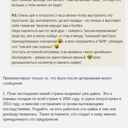
Без техники, вообще без ничего. "Хватай калаш i їбаш", потому что
больше у тебя ничего не будет.
P.S.
Очень зря я потратил 3 часа жизни чтобы выстрочить эту
простыню. Да, выговорился, да всё правда – но теперь я выставил
себя таким же "врагом народа" как и Nurflex.
Надо научиться как тот мой друг – говорить "разом переможемо"
(ещё бы, все в окопы пойдут, и стар и млад), "захищай своє"(ага,
принадлежащее олигархам
), и всех направлять в "ВЛК", убеждая
что "там всё уже хорошо".
Это путь истинной хитрюжки, и во времена такого дичайшего
беспредела – думаю он единственно верный.
(или
раскошелиться на взятку и свалить нафиг)
Прокоментирую только то, что было после цитирования моего
сообщения.
1. План поглощения нашей страны вызревал уже давно. Это и
взрывы складов по всей стране в 2004 году, и сдача полуострова в
2014 году, и минские соглашения со всеми вытекающими
последствиями. Угадайте, на кого работала эта шайка и чем она
руководствовалась. Также вспомните, кто создал и кому именно
принадлежало это предприятие.