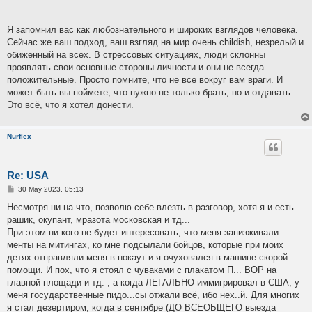
Я запомнил вас как любознательного и широких взглядов человека.
Сейчас же ваш подход, ваш взгляд на мир очень childish, незрелый и
обиженный на всех. В стрессовых ситуациях, люди склонны
проявлять свои основные стороны личности и они не всегда
положительные. Просто помните, что не все вокруг вам враги. И
может быть вы поймете, что нужно не только брать, но и отдавать.
Это всё, что я хотел донести.
Nurflex
Re: USA
P
30 May 2023, 05:13
o
s
Несмотря ни на что, позволю себе влезть в разговор, хотя я и есть
t
рашик, окупант, мразота московская и тд...
При этом ни кого не будет интересовать, что меня запизживали
менты на митингах, ко мне подсылали бойцов, которые при моих
детях отправляли меня в нокаут и я очуховался в машине скорой
помощи. И пох, что я стоял с чуваками с плакатом П... ВОР на
главной площади и тд. , а когда ЛЕГАЛЬНО иммигрировал в США, у
меня государственные пидо...сы отжали всё, ибо нех..й. Для многих
я стал дезертиром, когда в сентябре (ДО ВСЕОБЩЕГО выезда