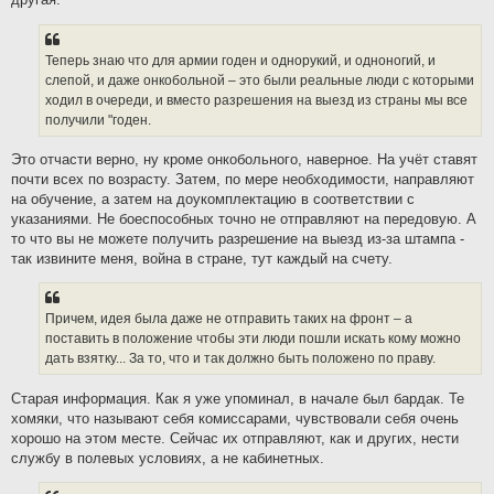
Теперь знаю что для армии годен и однорукий, и одноногий, и
слепой, и даже онкобольной – это были реальные люди с которыми
ходил в очереди, и вместо разрешения на выезд из страны мы все
получили "годен.
Это отчасти верно, ну кроме онкобольного, наверное. На учёт ставят
почти всех по возрасту. Затем, по мере необходимости, направляют
на обучение, а затем на доукомплектацию в соответствии с
указаниями. Не боеспособных точно не отправляют на передовую. А
то что вы не можете получить разрешение на выезд из-за штампа -
так извините меня, война в стране, тут каждый на счету.
Причем, идея была даже не отправить таких на фронт – а
поставить в положение чтобы эти люди пошли искать кому можно
дать взятку... За то, что и так должно быть положено по праву.
Старая информация. Как я уже упоминал, в начале был бардак. Те
хомяки, что называют себя комиссарами, чувствовали себя очень
хорошо на этом месте. Сейчас их отправляют, как и других, нести
службу в полевых условиях, а не кабинетных.