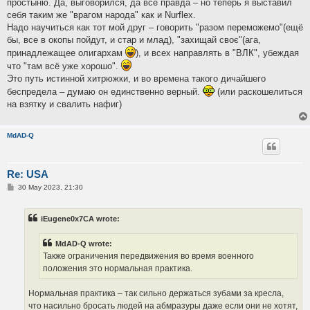
простыню. Да, выговорился, да всё правда – но теперь я выставил
себя таким же "врагом народа" как и Nurflex.
Надо научиться как тот мой друг – говорить "разом переможемо"(ещё
бы, все в окопы пойдут, и стар и млад), "захищай своє"(ага,
принадлежащее олигархам
), и всех направлять в "ВЛК", убеждая
что "там всё уже хорошо".
Это путь истинной хитрюжки, и во времена такого дичайшего
беспредела – думаю он единственно верный.
(или раскошелиться
на взятку и свалить нафиг)
MdAD-Q
Re: USA
P
30 May 2023, 21:30
o
s
t
iEugene0x7CA wrote:
MdAD-Q wrote:
Также ограничения передвижения во время военного
положения это нормальная практика.
Нормальная практика – так сильно держаться зубами за кресла,
что насильно бросать людей на абмразуры даже если они не хотят,