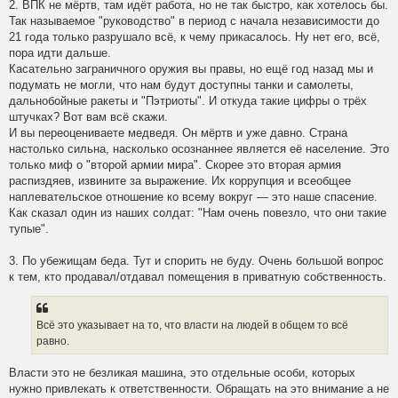
2. ВПК не мёртв, там идёт работа, но не так быстро, как хотелось бы.
Так называемое "руководство" в период с начала независимости до
21 года только разрушало всё, к чему прикасалось. Ну нет его, всё,
пора идти дальше.
Касательно заграничного оружия вы правы, но ещё год назад мы и
подумать не могли, что нам будут доступны танки и самолеты,
дальнобойные ракеты и "Пэтриоты". И откуда такие цифры о трёх
штучках? Вот вам всё скажи.
И вы переоцениваете медведя. Он мёртв и уже давно. Страна
настолько сильна, насколько осознаннее является её население. Это
только миф о "второй армии мира". Скорее это вторая армия
распиздяев, извините за выражение. Их коррупция и всеобщее
наплевательское отношение ко всему вокруг — это наше спасение.
Как сказал один из наших солдат: "Нам очень повезло, что они такие
тупые".
3. По убежищам беда. Тут и спорить не буду. Очень большой вопрос
к тем, кто продавал/отдавал помещения в приватную собственность.
Всё это указывает на то, что власти на людей в общем то всё
равно.
Власти это не безликая машина, это отдельные особи, которых
нужно привлекать к ответственности. Обращать на это внимание а не