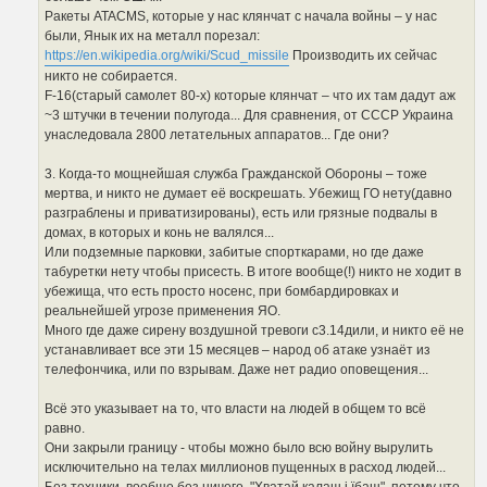
Ракеты ATACMS, которые у нас клянчат с начала войны – у нас
были, Янык их на металл порезал:
https://en.wikipedia.org/wiki/Scud_missile
Производить их сейчас
никто не собирается.
F-16(старый самолет 80-х) которые клянчат – что их там дадут аж
~3 штучки в течении полугода... Для сравнения, от СССР Украина
унаследовала 2800 летательных аппаратов... Где они?
3. Когда-то мощнейшая служба Гражданской Обороны – тоже
мертва, и никто не думает её воскрешать. Убежищ ГО нету(давно
разграблены и приватизированы), есть или грязные подвалы в
домах, в которых и конь не валялся...
Или подземные парковки, забитые спорткарами, но где даже
табуретки нету чтобы присесть. В итоге вообще(!) никто не ходит в
убежища, что есть просто носенс, при бомбардировках и
реальнейшей угрозе применения ЯО.
Много где даже сирену воздушной тревоги с3.14дили, и никто её не
устанавливает все эти 15 месяцев – народ об атаке узнаёт из
телефончика, или по взрывам. Даже нет радио оповещения...
Всё это указывает на то, что власти на людей в общем то всё
равно.
Они закрыли границу - чтобы можно было всю войну вырулить
исключительно на телах миллионов пущенных в расход людей...