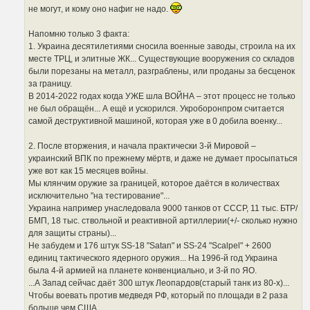
не могут, и кому оно нафиг не надо.
Напомню только 3 факта:
1. Украина десятилетиями сносила военные заводы, строила на их
месте ТРЦ, и элитные ЖК... Существующие вооружения со складов
были порезаны на металл, разграблены, или проданы за бесценок
за границу.
В 2014-2022 годах когда УЖЕ шла ВОЙНА – этот процесс не только
не был обращён... А ещё и ускорился. Укроборонпром считается
самой деструктивной машиной, которая уже в 0 добила военку...
2. После вторжения, и начала практически 3-й Мировой –
украинский ВПК по прежнему мёртв, и даже не думает просыпаться
уже вот как 15 месяцев войны.
Мы клянчим оружие за границей, которое даётся в количествах
исключительно "на тестирование"...
Украина например унаследовала 9000 танков от СССР, 11 тыс. БТР/
БМП, 18 тыс. ствольной и реактивной артиллерии(+/- сколько нужно
для защиты страны)...
Не забудем и 176 штук SS-18 "Satan" и SS-24 "Scalpel" + 2600
единиц тактического ядерного оружия... На 1996-й год Украина
была 4-й армией на планете конвенциально, и 3-й по ЯО.
...А Запад сейчас даёт 300 штук Леопардов(старый танк из 80-х)...
Чтобы воевать против медведя РФ, который по площади в 2 раза
больше чем США...