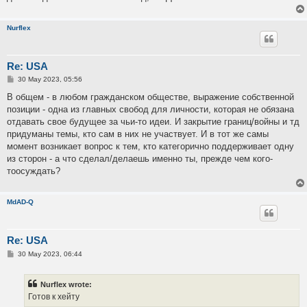
Nurflex
Re: USA
P
30 May 2023, 05:56
o
s
В общем - в любом гражданском обществе, выражение собственной
t
позиции - одна из главных свобод для личности, которая не обязана
отдавать свое будущее за чьи-то идеи. И закрытие границ/войны и тд
придуманы темы, кто сам в них не участвует. И в тот же самы
момент возникает вопрос к тем, кто категорично поддерживает одну
из сторон - а что сделал/делаешь именно ты, прежде чем кого-
тоосуждать?
MdAD-Q
Re: USA
P
30 May 2023, 06:44
o
s
t
Nurflex wrote:
Готов к хейту