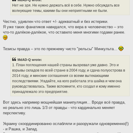
MdAD-Q wrote:
Нет не зря. Не нужно держать всё в себе. Нужно обсуждать все
волнующие темы, какими бы они неприятными не были.
Честно, удивлен что ответ +/- адекватный и без истерики.
Я уже таких фанатиков навидался, что вера в человечество – это
что-то далёкое-далёкое, что оставило меня многими годами ранее.
Тезисы правда – это по прежнему чисто "рельсы" Минкульта...
MdAD-Q wrote:
1. План поглощения нашей страны вызревал уже давно. Это и
взрывы складов по всей стране в 2004 году, и сдача полуострова в
2014 году, и минские соглашения со всеми вытекающими
последствиями. Угадайте, на кого работала эта шайка и чем она
руководствовалась. Также вспомните, кто создал и кому именно
принадлежало это предприятие.
Вот здесь например мощнейшая манипуляция... Вроде всё правда,
но реально это лишь 1/3 от правды - что кардинально меняет
перспективу.
Украину скоординированно ослабляли и разоружали одновременно(!)
- и Рашка, и Запад.