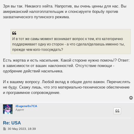
Зря вы так. Никакого хейта. Напротив, вы очень ценны для нас. Вы
американский налогоплательщик и спонсируете борьбу против
захватнического путинского режима.
И в тот же самы момент возникает вопрос к тем, кто категорично
поддерживает одну из сторон - а что сделал/делаешь именно ты,
прежде чем кого-тоосуждать?
Есть жертва и есть насильник. Какой стороне нужно помочь!? Ответ:
в зависимости от ваших наклонностей. Отсутствие помощи -
одобрение действий насильника.
И к вашему вопросу. Любой вклад в общее дело важен. Перечислять
не буду. Скажу лишь, что это материально-техническое обеспечение
и программное сопровождение.
iEugene0x7CA
Адепт
Re: USA
P
30 May 2023, 18:39
o