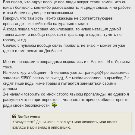
Бро писал, что вдруг вообще все люди вокруг стали зомби, что он
начал бояться с кем-либо разговаривать, и среди семьи, и на работе,
и тем более на улице с незнакомцами.
Говорил, что там хоть что-то скажешь не соответствующее
пропаганде – и зомби тебя натурально съедят...
А когда пошла массовая мобилизация, то чувак натащил домой
тонны хавки, и вообще перестал в транспорте ездить, гулять по
городу, и т.д.
Сейчас с чуваком вообще связь пропала, не знаю – может он уже
где-то в яме лежит на Донбассе...
Многие правдами и неправдами вырвались и с Рашки... И с Украины
тоже.
Из моего круга общения - 5 человек уже за границей(4-ро вырвались
заплатив $3500 взятку за выезд), 3-е мобилизовались в армейку, 2-е
сидят тише воды ниже травы и пытаются заниматься своими
делами...
2-е начали говорить со мной строго языком пропаганды, но одного я
раскусил что он притворяется – человек так приспособился, просто
ради своей безопасности.
Nurflex wrote:
К чему я это? Да ни кого не волнует моя личность, мои полит
взгляды и мой вклад в оппозицию.