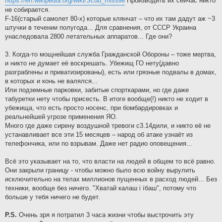
https://en.wikipedia.org/wiki/Scud_missile
Производить их сейчас никто
не собирается.
F-16(старый самолет 80-х) которые клянчат – что их там дадут аж ~3
штучки в течении полугода... Для сравнения, от СССР Украина
унаследовала 2800 летательных аппаратов... Где они?
3. Когда-то мощнейшая служба Гражданской Обороны – тоже мертва,
и никто не думает её воскрешать. Убежищ ГО нету(давно
разграблены и приватизированы), есть или грязные подвалы в домах,
в которых и конь не валялся...
Или подземные парковки, забитые спорткарами, но где даже
табуретки нету чтобы присесть. В итоге вообще(!) никто не ходит в
убежища, что есть просто носенс, при бомбардировках и
реальнейшей угрозе применения ЯО.
Много где даже сирену воздушной тревоги с3.14дили, и никто её не
устанавливает все эти 15 месяцев – народ об атаке узнаёт из
телефончика, или по взрывам. Даже нет радио оповещения...
Всё это указывает на то, что власти на людей в общем то всё равно.
Они закрыли границу - чтобы можно было всю войну вырулить
исключительно на телах миллионов пущенных в расход людей... Без
техники, вообще без ничего. "Хватай калаш i їбаш", потому что
больше у тебя ничего не будет.
P.S.
Очень зря я потратил 3 часа жизни чтобы выстрочить эту