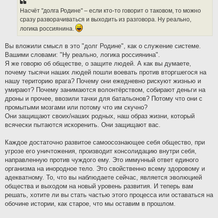
Насчёт "долга Родине" – если кто-то говорит о таковом, то можно
сразу разворачиваться и выходить из разговора. Ну реально,
логика россиянина.
Вы вложили смысл в это "долг Родине", как о служение системе.
Вашими словами: "Ну реально, логика россиянина".
Я же говорю об обществе, о защите людей. А как вы думаете,
почему тысячи наших людей пошли воевать против вторгшегося на
нашу територию врага? Почему они ежедневно рискуют жизнью и
умирают? Почему занимаются волонтёрством, собирают деньги на
дроны и прочее, ввозили тачки для батальонов? Потому что они с
промытыми мозгами или потому что им скучно?
Они защищают своих/наших родных, наш образ жизни, который
всячески пытаются искоренить. Они защищают вас.
Каждое достаточно развитое самоосознающее себя общество, при
угрозе его уничтожения, производит консолидацию внутри себя,
направленную против чуждого ему. Это иммунный ответ единого
организма на инородное тело. Это свойственно всему здоровому и
адекватному. То, что вы наблюдаете сейчас, является эволюцией
общества и выходом на новый уровень развития. И теперь вам
решать, хотите ли вы стать частью этого процесса или оставаться на
обочине истории, как старое, что мы оставим в прошлом.