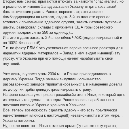
Вторых нам сейчас прытаются втюхать за каких-то "спасителей", но
в реальности именно Запад заставил Украину отдать крылатые/
баллистические ракеты Рашке, порезать стратегические
бомбардировщики на металл, отдать 3-й на планете арсенал
готового к применению ядерного оружия, залить бетоном пусковые
шахты, разворовал склады с оружием(в США горы советского
оружия продаются по $50 за единицу)...
И в итоге даже закрыть 3-й энергоблок ЧАЭС(модернизированный и
на 100% безопасный)...
Т.к. по факту РБМК это увеличенная версия военного реактора для
наработки ядерных материалов – Запад в нём видел именно(!) эту
угрозу, что Украина при его помощи начнет нарабатывать свой
плутоний.
Уже лишь, в упомянутом 2004-м – и Рашка присоединилась к
дербану Украины. Тогда рашики выкупили большинство
разбазаренных заводов("приватизированных"), и намеренно довели
их до ручки, дабы деиндустриализировать страну.
На фоне кризиса уже пришел российскйи агент Янык, и который одно
из первых что сделал – это сдал Рашке запасы наработанного
плутония которые Украина хранила в Харькове.
Всё, теперь возможность сделать ядерку - что есть практически
единственным ключом к настоящей(!) независимости в этом мире...
Украина потеряла.
Ну, после понятно – Янык отменил армию("у нас же нету врагов,