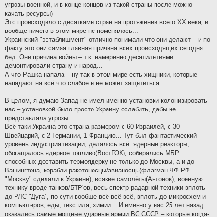
угрозы военной, и в конце концов из такой страны после можно
качать ресурсы)
Это происходило с десятками стран на протяжении всего XX века, и
вообще ничего в этом мире не поменялось...
Украинский "эстаблишмент" отлично понимали что они делают – и по
факту это они самая главная причина всех происходящих сегодня
бед. Они причина войны – т.к. намеренно десятилетиями
демонтировали страну и народ...
А что Рашка напала – ну так в этом мире есть хищники, которые
нападают на всё что слабое и не может защититься.
В целом, я думаю Запад не имел именно установки колонизировать
нас – установкой было просто Украину ослабить, дабы не
представляла угрозы...
Всё таки Украина это страна размером с 60 Израилей, с 30
Швейцарий, с 2 Германии, 1 Францию... Тут был фантастический
уровень индустриализации, делалось всё: ядерные реакторы,
обогащалось ядерное топливо(ВостГОК), собирались МБР
способных доставить термоядерку не только до Москвы, а и до
Вашингтона, корабли ракетоносцы/авианосцы(флагман ЧФ РФ
"Москву" сделали в Украине), всякие самолёты(Антонов), военную
технику вроде танков/БТР'ов, весь спектр радарной техники вплоть
до РЛС "Дуга", по сути вообще всё-всё-всё, вплоть до микросхем и
компьютеров, еды, текстиля, химии... И именно у нас 25 лет назад
оказались самые мощные ударные армии ВС СССР – которые когда-