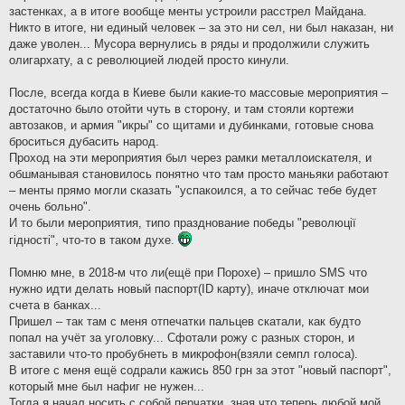
застенках, а в итоге вообще менты устроили расстрел Майдана.
Никто в итоге, ни единый человек – за это ни сел, ни был наказан, ни
даже уволен... Мусора вернулись в ряды и продолжили служить
олигархату, а с революцией людей просто кинули.
После, всегда когда в Киеве были какие-то массовые мероприятия –
достаточно было отойти чуть в сторону, и там стояли кортежи
автозаков, и армия "икры" со щитами и дубинками, готовые снова
броситься дубасить народ.
Проход на эти мероприятия был через рамки металлоискателя, и
обшманывая становилось понятно что там просто маньяки работают
– менты прямо могли сказать "успакоился, а то сейчас тебе будет
очень больно".
И то были мероприятия, типо празднование победы "революцiї
гiдностi", что-то в таком духе.
Помню мне, в 2018-м что ли(ещё при Порохе) – пришло SMS что
нужно идти делать новый паспорт(ID карту), иначе отключат мои
счета в банках...
Пришел – так там с меня отпечатки пальцев скатали, как будто
попал на учёт за уголовку... Сфотали рожу с разных сторон, и
заставили что-то пробубнеть в микрофон(взяли семпл голоса).
В итоге с меня ещё содрали кажись 850 грн за этот "новый паспорт",
который мне был нафиг не нужен...
Тогда я начал носить с собой перчатки, зная что теперь любой мой