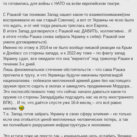
то готовились для войны с НАТО на всём европейском театре.
С Рашкой так понимаю Запад нашел какое-то взаимопонимание(они
воспринимали их как старый Совочек), а вот от Украины не ясно было
что ждать, и от неё тогда реально тряслась вся Европа...
В итоге Запад договорился с Рашкой нас ДАВИТЬ, коллективно... И
в итоге чтобы Рашка снова забрала Украину к себе(с Рашкой они
умели договариваться).
Именно по этому в 2014-м не было вообще никакой реакции на Крым
и Донбасс со стороны запада, и к 2022-му тоже – по факту запад
Украину сдал, все ожидали что она "вернется" под триколор Рашки в
течении 3-х дней.
Лишь феноменальное стечение обстоятельств – что сама Рашка
прогнила в труху, и что Украинцы будучи накачаны пропагандой
национализма - побежали миллионной армией даже без настоящего
оружия просто сидеть в окопах и замедлять продвижение Мордора...
Это поспособствовало тому что сейчас начало даваться какое-то
оружие со стороны Запада(дабы подсадить нас на иглу иностранного
ВПК)... И то, что даётся спустя уже 16-й месяц – это всё равно
ниочём.
Т.е. Запад готов забрать Украину в свою сферу влияния – но только
если она отобьется ценой миллионных человеческих потерь, а так
же полнейшего разрушения инфраструктуры и экономики.
Это кстати тоже не просто так – изначальная цель ослабить Украину