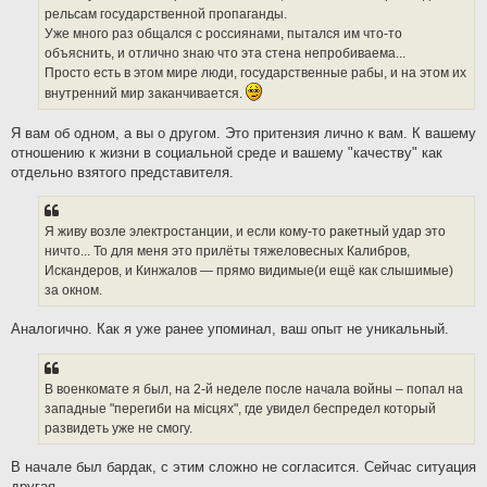
рельсам государственной пропаганды.
Уже много раз общался с россиянами, пытался им что-то
объяснить, и отлично знаю что эта стена непробиваема...
Просто есть в этом мире люди, государственные рабы, и на этом их
внутренний мир заканчивается.
Я вам об одном, а вы о другом. Это притензия лично к вам. К вашему
отношению к жизни в социальной среде и вашему "качеству" как
отдельно взятого представителя.
Я живу возле электростанции, и если кому-то ракетный удар это
ничто... То для меня это прилёты тяжеловесных Калибров,
Искандеров, и Кинжалов — прямо видимые(и ещё как слышимые)
за окном.
Аналогично. Как я уже ранее упоминал, ваш опыт не уникальный.
В военкомате я был, на 2-й неделе после начала войны – попал на
западные "перегиби на мiсцях", где увидел беспредел который
развидеть уже не смогу.
В начале был бардак, с этим сложно не согласится. Сейчас ситуация
другая.