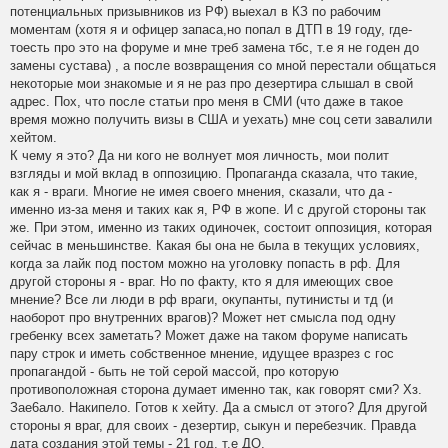
потенциальных призывников из РФ) выехал в КЗ по рабочим
моментам (хотя я и офицер запаса,но попал в ДТП в 19 году, где-
тоесть про это на форуме и мне треб замена тбс, т.е я не годен до
замены сустава) , а после возвращения со мной перестали общаться
некоторые мои знакомые и я не раз про дезертира слышал в свой
адрес. Пох, что после статьи про меня в СМИ (что даже в такое
время можно получить визы в США и уехать) мне соц сети завалили
хейтом.
К чему я это? Да ни кого не волнует моя личность, мои полит
взгляды и мой вклад в оппозицию. Пропаганда сказала, что такие,
как я - враги. Многие не имея своего мнения, сказали, что да -
именно из-за меня и таких как я, РФ в жопе. И с другой стороны так
же. При этом, именно из таких одиночек, состоит оппозиция, которая
сейчас в меньшинстве. Какая бы она не была в текущих условиях,
когда за лайк под постом можно на уголовку попасть в рф. Для
другой стороны я - враг. Но по факту, кто я для имеющих свое
мнение? Все ли люди в рф враги, окупанты, путинисты и тд (и
наоборот про внутренних врагов)? Может нет смысла под одну
гребенку всех заметать? Может даже на таком форуме написать
пару строк и иметь собственное мнение, идущее вразрез с гос
пропагандой - быть не той серой массой, про которую
противоположная сторона думает именно так, как говорят сми? Хз.
Зае6ало. Накипело. Готов к хейту. Да а смысл от этого? Для другой
стороны я враг, для своих - дезертир, сыкун и перебезчик. Правда
дата создания этой темы - 21 год, т.е ДО.