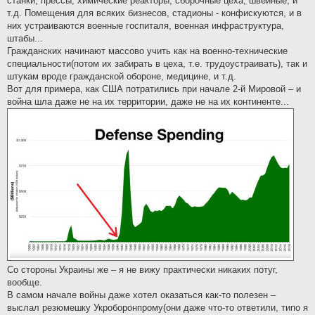
станки, прессы, химические реакторы, сборочные цеха, швейные, и
т.д. Помещения для всяких бизнесов, стадионы - конфискуются, и в
них устраиваются военные госпиталя, военная инфраструктура,
штабы...
Гражданских начинают массово учить как на военно-технические
специальности(потом их забирать в цеха, т.е. трудоустраивать), так и
штукам вроде гражданской обороне, медицине, и т.д.
Вот для примера, как США потратились при начале 2-й Мировой – и
война шла даже не на их территории, даже не на их континенте...
Со стороны Украины же – я не вижу практически никаких потуг,
вообще.
В самом начале войны даже хотел оказаться как-то полезен –
выслал резюмешку Укроборонпрому(они даже что-то ответили, типо я