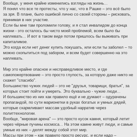
Вообще, у меня крайне изменились взгляды на жизнь...
Я понял что все те протесты, что у нас, что в Рашке – это всё было
за зря. В плане, было ошибкой лично со своей стороны – рисковать,
принимая в них участие.
Если бы мне там проломили голову, и я стал инвалидом до конца
жизни - это осталось бы чисто моей проблемой, всем было бы
наплевать... И вот в таком виде потом пришлось бы выживать при
капиталимзе.
Это когда если нет денег купить покушать, или если ты заболел – то
можно скопытиться под забором, и всем будет совершенно на это
наплевать.
Мир это крайне опасное и несправедливое место, и где
самопожертвование – это просто глупость, за которую даже никто не
скажет "спасибо".
Большинство чужих людей – это не "друзья, товарищи, братья", за
которых стоит пойти и умереть. Это буквально - чужие люди...
И большинство из них как правило ещё и не думают – одурачены
пропагандой, по сути марионетки в руках богатых и умных дядей,
которые скармливают массам удобный нарратив через
политтехнологии.
Вообще, "мировая арена" — это просто кусок камня, который летит
через чёрные пучины космоса... На этом камне живут люди, и самые
умные из них – делят между собой этот мир.
Массы при этом – как правило просто ресурс, и если надо –