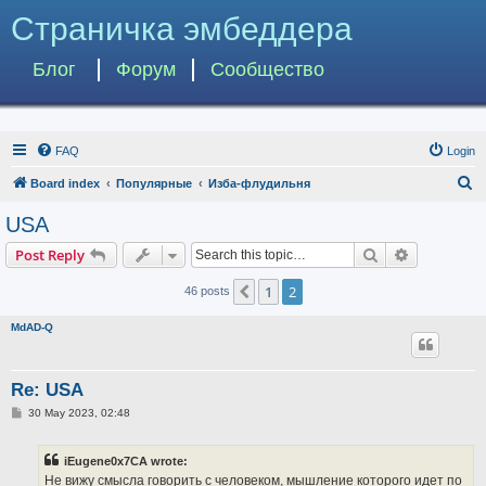
Страничка эмбеддера
Блог
Форум
Сообщество
FAQ
Login
S
Board index
Популярные
Изба-флудильня
e
USA
a
Search
Advanced s
Post Reply
r
c
1
2
Previous
46 posts
h
MdAD-Q
Re: USA
P
30 May 2023, 02:48
o
s
t
iEugene0x7CA wrote:
Не вижу смысла говорить с человеком, мышление которого идет по