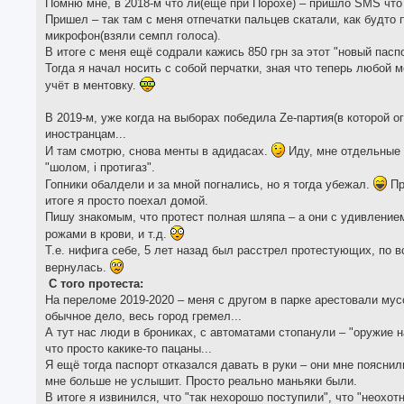
Помню мне, в 2018-м что ли(ещё при Порохе) – пришло SMS что н
Пришел – так там с меня отпечатки пальцев скатали, как будто п
микрофон(взяли семпл голоса).
В итоге с меня ещё содрали кажись 850 грн за этот "новый пасп
Тогда я начал носить с собой перчатки, зная что теперь любой м
учёт в ментовку.
В 2019-м, уже когда на выборах победила Zе-партия(в которой 
иностранцам...
И там смотрю, снова менты в адидасах.
Иду, мне отдельные у
"шолом, i протигаз".
Гопники обалдели и за мной погнались, но я тогда убежал.
Пр
итоге я просто поехал домой.
Пишу знакомым, что протест полная шляпа – а они с удивлением
рожами в крови, и т.д.
Т.е. нифига себе, 5 лет назад был расстрел протестующих, по 
вернулась.
С того протеста:
На переломе 2019-2020 – меня с другом в парке арестовали мус
обычное дело, весь город гремел...
А тут нас люди в брониках, с автоматами стопанули – "оружие н
что просто какике-то пацаны...
Я ещё тогда паспорт отказался давать в руки – они мне пояснили
мне больше не услышит. Просто реально маньяки были.
В итоге я извинился, что "так нехорошо поступили", что "неохо