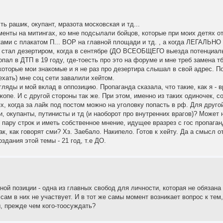
ть рашик, окупант, мразота московская и тд...
менты на митингах, ко мне подсылали бойцов, которые при моих детях о
ками с плакатом П... ВОР на главной площади и тд. , а когда ЛЕГАЛЬН
х я стал дезертиром, когда в сентябре (ДО ВСЕОБЩЕГО выезда потенциал
ал в ДТП в 19 году, где-тоесть про это на форуме и мне треб замена тб
которые мои знакомые и я не раз про дезертира слышал в свой адрес. По
хать) мне соц сети завалили хейтом.
гляды и мой вклад в оппозицию. Пропаганда сказала, что такие, как я - 
 жопе. И с другой стороны так же. При этом, именно из таких одиночек, с
, когда за лайк под постом можно на уголовку попасть в рф. Для другой 
, окупанты, путинисты и тд (и наоборот про внутренних врагов)? Может
пару строк и иметь собственное мнение, идущее вразрез с гос пропаганд
, как говорят сми? Хз. Зае6ало. Накипело. Готов к хейту. Да а смысл о
оздания этой темы - 21 год, т.е ДО.
й позиции - одна из главных свобод для личности, которая не обязана
сам в них не участвует. И в тот же самы момент возникает вопрос к тем,
, прежде чем кого-тоосуждать?