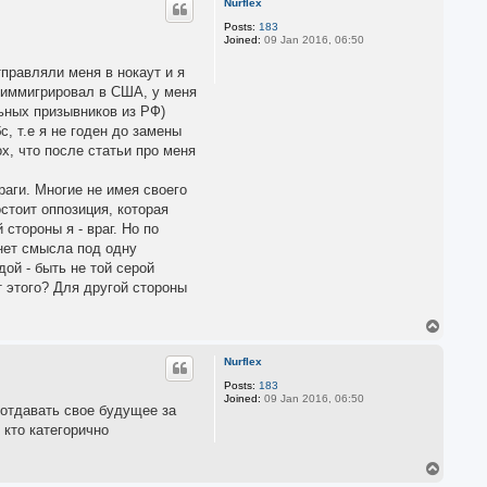
Nurflex
Posts:
183
Joined:
09 Jan 2016, 06:50
тправляли меня в нокаут и я
О иммигрировал в США, у меня
ьных призывников из РФ)
с, т.е я не годен до замены
х, что после статьи про меня
враги. Многие не имея своего
остоит оппозиция, которая
стороны я - враг. Но по
 нет смысла под одну
ой - быть не той серой
т этого? Для другой стороны
T
o
p
Nurflex
Posts:
183
Joined:
09 Jan 2016, 06:50
 отдавать свое будущее за
 кто категорично
T
o