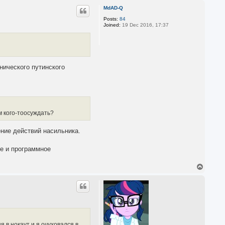
p
MdAD-Q
Posts:
84
Joined:
19 Dec 2016, 17:37
нического путинского
м кого-тоосуждать?
ение действий насильника.
ие и программное
T
o
p
 в нокаут и я очуховался в