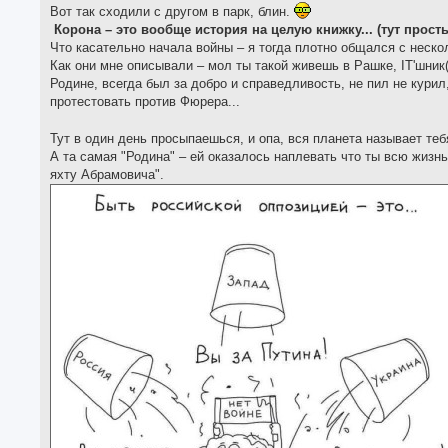
Вот так сходили с другом в парк, блин.
Корона – это вообще история на целую книжку... (тут прост
Что касательно начала войны – я тогда плотно общался с неско
Как они мне описывали – мол ты такой живешь в Рашке, IT'шни
Родине, всегда был за добро и справедливость, не пил не курил
протестовать против Фюрера...
Тут в один день просыпаешься, и опа, вся планета называет т
А та самая "Родина" – ей оказалось наплевать что ты всю жизнь
яхту Абрамовича".