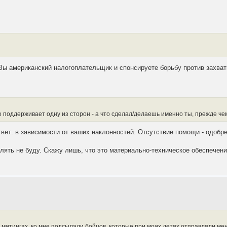
. Вы американский налогоплательщик и спонсируете борьбу против захват
но поддерживает одну из сторон - а что сделал/делаешь именно ты, прежде че
твет: в зависимости от ваших наклонностей. Отсутствие помощи - одобр
лять не буду. Скажу лишь, что это материально-техническое обеспечен
 митингах, ко мне подсылали бойцов, которые при моих детях отправляли меня