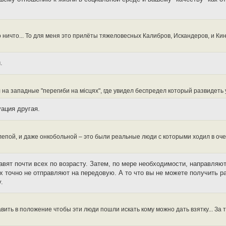
то ничто... То для меня это прилёты тяжеловесных Калибров, Искандеров, и 
.
 на западные "перегиби на мiсцях", где увидел беспредел который развидеть у
уация другая.
 слепой, и даже онкобольной – это были реальные люди с которыми ходил в оч
тавят почти всех по возрасту. Затем, по мере необходимости, направляют
 точно не отправляют на передовую. А то что вы не можете получить р
.
ить в положение чтобы эти люди пошли искать кому можно дать взятку... За т