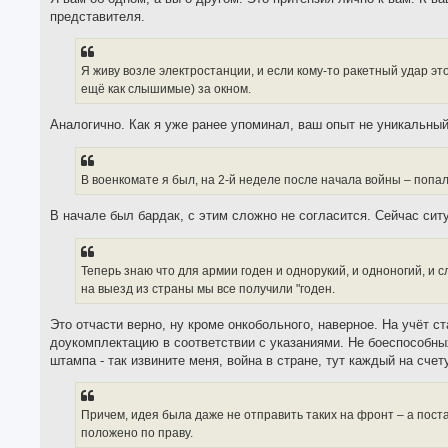
представителя.
Я живу возле электростанции, и если кому-то ракетный удар э
ещё как слышимые) за окном.
Аналогично. Как я уже ранее упоминал, ваш опыт не уникальный
В военкомате я был, на 2-й неделе после начала войны – попал
В начале был бардак, с этим сложно не согласится. Сейчас сит
Теперь знаю что для армии годен и однорукий, и одноногий, и
на выезд из страны мы все получили "годен.
Это отчасти верно, ну кроме онкобольного, наверное. На учёт с
доукомплектацию в соответствии с указаниями. Не боеспособных
штампа - так извините меня, война в стране, тут каждый на счету
Причем, идея была даже не отправить таких на фронт – а постав
положено по праву.