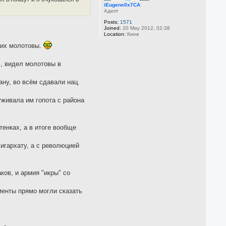
iEugene0x7CA
Адепт
Posts:
1571
Joined:
20 May 2012, 02:38
Location:
Киев
них молотовы.
ь, видел молотовы в
ану, во всём сдавали нац.
уживала им гопота с района
тенках, а в итоге вообще
лигархату, а с революцией
ков, и армия "икры" со
менты прямо могли сказать