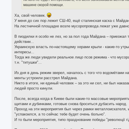
машине скорой помощи.
Ха, свой человек.
У меня до сих пор лежит СШ-40, ещё сталинская каска с Майдан
На лестничной площадке возле мусоропровода лежат уже давно
В пиздилки я особо не лез, но за пол года Майдана – приезжал 
действии...
Украинскую власть по-настоящему херами крыли - какие-то утры
интересы...
Тогда же люди увидели реальное лицо псов режима - что мусора
т.н. "титушки"...
Из дня в день режим зверел, началось с того что водомётами на
менты устроили расстрел Майдана.
Никто в итоге, ни единый человек – за это ни сел, ни был нака
людей просто кинули.
После, всегда когда в Киеве были какие-то массовые мероприяти
щитами и дубинками, готовые снова броситься дубасить народ.
Проход на эти мероприятия был через рамки металлоискателя, 
"успакоился, а то сейчас тебе будет очень больно".
И то были мероприятия, типо празднование победы "революцiї гiд