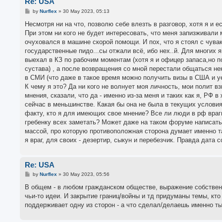
Re: USA
P
by
Nurflex
»
30 May 2023, 05:13
o
s
Несмотря ни на что, позволю себе влезть в разговор, хотя я и ес
t
При этом ни кого не будет интересовать, что меня запизживали 
очуховался в машине скорой помощи. И пох, что я стоял с чува
государственные пидо...сы отжали всё, ибо нех..й. Для многи
выехал в КЗ по рабочим моментам (хотя я и офицер запаса,но поп
сустава) , а после возвращения со мной перестали общаться не
в СМИ (что даже в такое время можно получить визы в США и уе
К чему я это? Да ни кого не волнует моя личность, мои полит вз
мнения, сказали, что да - именно из-за меня и таких как я, РФ в
сейчас в меньшинстве. Какая бы она не была в текущих условиях
факту, кто я для имеющих свое мнение? Все ли люди в рф враги
гребенку всех заметать? Может даже на таком форуме написать 
массой, про которую противоположная сторона думает именно так
я враг, для своих - дезертир, сыкун и перебезчик. Правда дата с
Re: USA
P
by
Nurflex
»
30 May 2023, 05:56
o
s
В общем - в любом гражданском обществе, выражение собственно
t
чьи-то идеи. И закрытие границ/войны и тд придуманы темы, кто 
поддерживает одну из сторон - а что сделал/делаешь именно ты