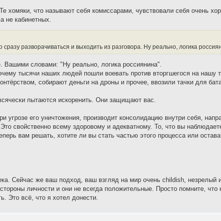
Те хомяки, что называют себя комиссарами, чувствовали себя очень хо
 а не кабинетных.
но сразу разворачиваться и выходить из разговора. Ну реально, логика россия
. Вашими словами: "Ну реально, логика россиянина".
почему тысячи наших людей пошли воевать против вторгшегося на нашу 
тёрством, собирают деньги на дроны и прочее, ввозили тачки для бата
всячески пытаются искоренить. Они защищают вас.
и угрозе его уничтожения, производит консолидацию внутри себя, напр
 Это свойственно всему здоровому и адекватному. То, что вы наблюдает
перь вам решать, хотите ли вы стать частью этого процесса или остават
ка. Сейчас же ваш подход, ваш взгляд на мир очень childish, незрелый 
тороны личности и они не всегда положительные. Просто помните, что н
ь. Это всё, что я хотел донести.