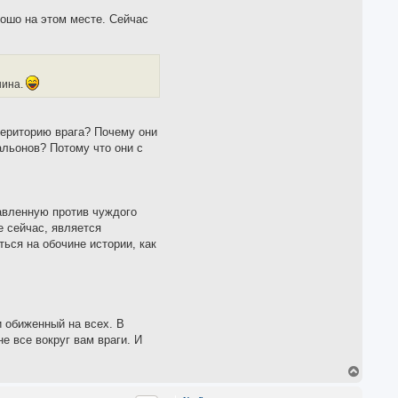
рошо на этом месте. Сейчас
нина.
територию врага? Почему они
льонов? Потому что они с
авленную против чуждого
е сейчас, является
ься на обочине истории, как
и обиженный на всех. В
е все вокруг вам враги. И
T
o
p