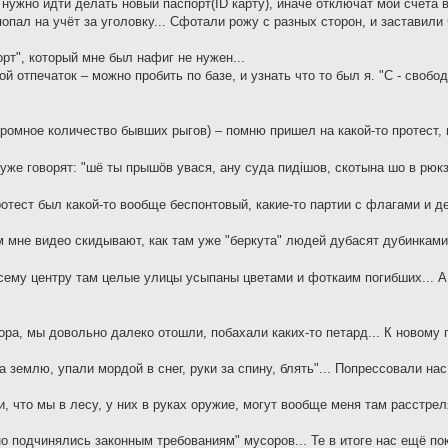
ужно идти делать новый паспорт(ID карту), иначе отключат мои счета в 
опал на учёт за уголовку... Сфотали рожу с разных сторон, и заставили 
орт", который мне был нафиг не нужен...
ой отпечаток – можно пробить по базе, и узнать что то был я. "С - свобо
огромное количество бывших рыгов) – помню пришел на какой-то протест,
же говорят: "шё ты прышöв увася, ану суда пидiшов, скотына шо в рюк
отест был какой-то вообще беспонтовый, какие-то партии с флагами и де
 мне видео скидывают, как там уже "беркута" людей дубасят дубинками
всему центру там целые улицы усыпаны цветами и фоткаим погибших... А 
ора, мы довольно далеко отошли, побахали каких-то петард... К новому
а землю, упали мордой в снег, руки за спину, блять"... Попрессовали н
, что мы в лесу, у них в руках оружие, могут вообще меня там расстреля
тно подчинялись законным требованиям" мусоров... Те в итоге нас ещё по