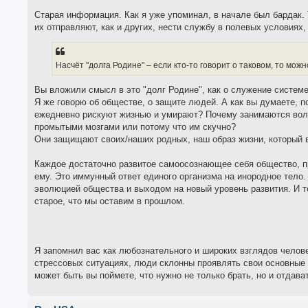
Старая информация. Как я уже упоминал, в начале был бардак. 
их отправляют, как и других, нести службу в полевых условиях,
Насчёт "долга Родине" – если кто-то говорит о таковом, то мож
Вы вложили смысл в это "долг Родине", как о служение системе
Я же говорю об обществе, о защите людей. А как вы думаете, 
ежедневно рискуют жизнью и умирают? Почему занимаются волон
промытыми мозгами или потому что им скучно?
Они защищают своих/наших родных, наш образ жизни, который 
Каждое достаточно развитое самоосознающее себя общество, пр
ему. Это иммунный ответ единого организма на инородное тело.
эволюцией общества и выходом на новый уровень развития. И те
старое, что мы оставим в прошлом.
Я запомнил вас как любознательного и широких взглядов челове
стрессовых ситуациях, люди склонны проявлять свои основные с
может быть вы поймете, что нужно не только брать, но и отдават