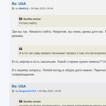
Re: USA
P
by
MdAD-Q
»
30 May 2023, 06:44
o
s
t
Nurflex wrote:
Готов к хейту
Зря вы так. Никакого хейта. Напротив, вы очень ценны для нас
режима.
И в тот же самы момент возникает вопрос к тем, кто категорич
Есть жертва и есть насильник. Какой стороне нужно помочь!? О
И к вашему вопросу. Любой вклад в общее дело важен. Перечис
сопровождение.
Re: USA
P
by
iEugene0x7CA
»
30 May 2023, 18:39
o
s
t
Nurflex wrote:
ни кого не будет интересовать, что меня запизживали менты на