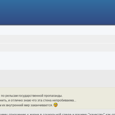
ced search
т по рельсам государственной пропаганды.
ить, и отлично знаю что эта стена непробиваема...
ом их внутренний мир заканчивается.
ашему отношению к жизни в социальной среде и вашему "качеству" как о