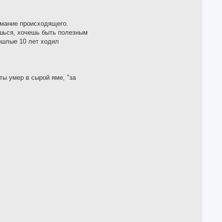
имание происходящего.
ешься, хочешь быть полезным
рошлые 10 лет ходил
ты умер в сырой яме, "за