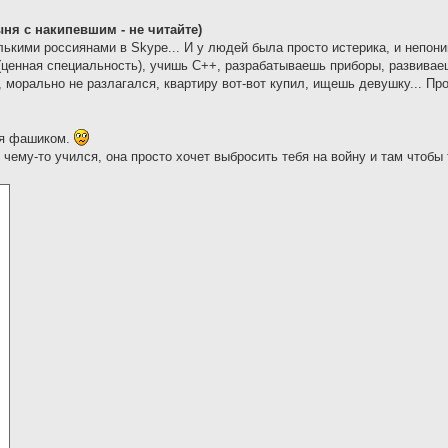
ыня с накипевшим - не читайте)
лькими россиянами в Skype... И у людей была просто истерика, и непон
к(ценная специальность), учишь C++, разрабатываешь приборы, развива
, морально не разлагался, квартиру вот-вот купил, ищешь девушку... П
ебя фашиком.
 чему-то учился, она просто хочет выбросить тебя на войну и там чтобы 