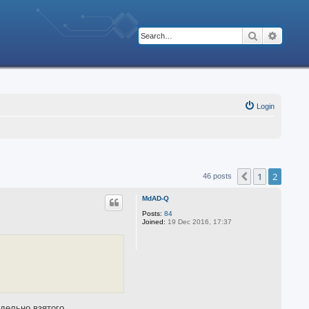
Search
Advanc
Login
1
2
Previous
46 posts
MdAD-Q
Posts:
84
Joined:
19 Dec 2016, 17:37
тдельно взятого