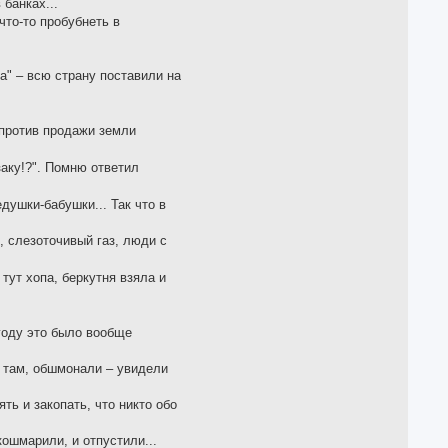
банках...
что-то пробубнеть в
да" – всю страну поставили на
 против продажи земли
заку!?". Помню ответил
душки-бабушки... Так что в
, слезоточивый газ, люди с
тут хопа, беркутня взяла и
 году это было вообще
ас там, обшмонали – увидели
ть и закопать, что никто обо
кошмарили, и отпустили...