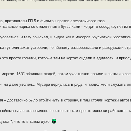
а, противогазы ГП-5 и фильтры против слезоточивого газа.
 пыльные ящики со стеклянными бутылками - когда-то сосед крутил из 
тусоваться, и газу понюхал, и видел как в мусоров брусчаткой бросалис
ки тут олигархат устроили, по-чёрному разворовывали и разоружали стр
 это просто гопники, которые там на кортах сидели в адидасах, и присл
 морозе -15°С обливали людей, потом участников ловили и пытали в зас
зан, ни даже уволен... Мусора вернулись в ряды и продолжили служить о
я – достаточно было отойти чуть в сторону, и там стояли кортежи автоза
и обшманывая становилось понятно что там просто маньяки работают – 
ностi", что-то в таком духе.