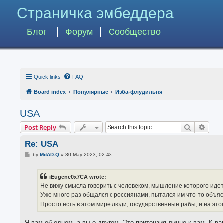
Страничка эмбеддера
Блог
Форум
Сообщество
Quick links
FAQ
Board index
Популярные
Изба-флудильня
USA
Search
Advan
Post Reply
Re: USA
P
by
MdAD-Q
»
30 May 2023, 02:48
o
s
t
iEugene0x7CA wrote:
Не вижу смысла говорить с человеком, мышление которого иде
Уже много раз общался с россиянами, пытался им что-то объясн
Просто есть в этом мире люди, государственные рабы, и на эт
Я вам об одном, а вы о другом. Это притензия лично к вам. К в