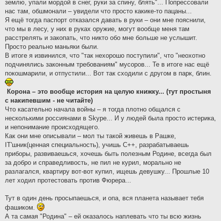
землю, упали мордой в снег, руки за спину, блять"... Попрессовали
нас там, обшмонали – увидели что просто какике-то пацаны...
Я ещё тогда паспорт отказался давать в руки – они мне пояснили,
что мы в лесу, у них в руках оружие, могут вообще меня там
расстрелять и закопать, что никто обо мне больше не услышит.
Просто реально маньяки были.
В итоге я извинился, что "так нехорошо поступили", что "неохотно
подчинялись законным требованиям" мусоров... Те в итоге нас ещё
покошмарили, и отпустили... Вот так сходили с другом в парк, блин.
Корона – это вообще история на целую книжку... (тут простыня
с накипевшим - не читайте)
Что касательно начала войны – я тогда плотно общался с
несколькими россиянами в Skype... И у людей была просто истерика,
и непонимание происходящего.
Как они мне описывали – мол ты такой живешь в Рашке,
IT'шник(ценная специальность), учишь C++, разрабатываешь
приборы, развиваешься, хочешь быть полезным Родине, всегда был
за добро и справедливость, не пил не курил, морально не
разлагался, квартиру вот-вот купил, ищешь девушку... Прошлые 10
лет ходил протестовать против Фюрера...
Тут в один день просыпаешься, и опа, вся планета называет тебя
фашиком.
А та самая "Родина" – ей оказалось наплевать что ты всю жизнь