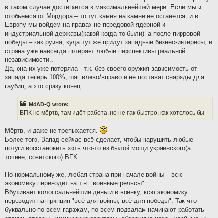
в таком случае достигается в максимальнейшей мере. Если мы и
отобьемся от Мордора – то тут камня на камне не останется, и в
Европу мы войдем на правах не передовой ядерной и
индустриальной державы(какой когда-то были), а после пирровой
победы – как руина, куда тут же придут западные бизнес-интересы, и
страна уже навсегда потеряет любые перспективы реальной
независимости...
Да, она их уже потеряла - т.к. без своего оружия зависимость от
запада теперь 100%, шаг влево/вправо и не поставят снаряды для
гаубиц, а это сразу конец.
MdAD-Q wrote:
ВПК не мёртв, там идёт работа, но не так быстро, как хотелось бы
Мёртв, и даже не трепыхается.
Более того, Запад сейчас всё сделает, чтобы нарушить любые
потуги восстановить хоть что-то из былой мощи украинского(а
точнее, советского) ВПК.
По-нормальному же, любая страна при начале войны – всю
экономику переводит на т.н. "военные рельсы".
Вбухивает колоссальнейшие деньги в военку, всю экономику
переводит на принцип "всё для войны, всё для победы". Так что
буквально по всем гаражам, по всем подвалам начинают работать