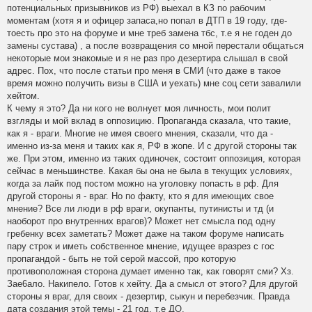
потенциальных призывников из РФ) выехал в КЗ по рабочим
моментам (хотя я и офицер запаса,но попал в ДТП в 19 году, где-
тоесть про это на форуме и мне треб замена тбс, т.е я не годен до
замены сустава) , а после возвращения со мной перестали общаться
некоторые мои знакомые и я не раз про дезертира слышал в свой
адрес. Пох, что после статьи про меня в СМИ (что даже в такое
время можно получить визы в США и уехать) мне соц сети завалили
хейтом.
К чему я это? Да ни кого не волнует моя личность, мои полит
взгляды и мой вклад в оппозицию. Пропаганда сказала, что такие,
как я - враги. Многие не имея своего мнения, сказали, что да -
именно из-за меня и таких как я, РФ в жопе. И с другой стороны так
же. При этом, именно из таких одиночек, состоит оппозиция, которая
сейчас в меньшинстве. Какая бы она не была в текущих условиях,
когда за лайк под постом можно на уголовку попасть в рф. Для
другой стороны я - враг. Но по факту, кто я для имеющих свое
мнение? Все ли люди в рф враги, окупанты, путинисты и тд (и
наоборот про внутренних врагов)? Может нет смысла под одну
гребенку всех заметать? Может даже на таком форуме написать
пару строк и иметь собственное мнение, идущее вразрез с гос
пропагандой - быть не той серой массой, про которую
противоположная сторона думает именно так, как говорят сми? Хз.
Зае6ало. Накипело. Готов к хейту. Да а смысл от этого? Для другой
стороны я враг, для своих - дезертир, сыкун и перебезчик. Правда
дата создания этой темы - 21 год, т.е ДО.