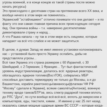
угрозы военной, и в конце концов из такой страны после можно
качать ресурсы)
Это происходило с десятками стран на протяжении всего XX века, и
вообще ничего в этом мире не поменялось...
Украинский "эстаблишмент" отлично понимали что они делают – и по
факту это они самая главная причина всех происходящих сегодня
бед. Они причина войны – т.к. намеренно десятилетиями
демонтировали страну и народ...
А что Рашка напала – ну так в этом мире есть хищники, которые
нападают на всё что слабое и не может защититься.
В целом, я думаю Запад не имел именно установки колонизировать
нас – установкой было просто Украину ослабить, дабы не
представляла угрозы...
Всё таки Украина это страна размером с 60 Израилей, с 30
Швейцарий, с 2 Германии, 1 Францию... Тут был фантастический
уровень индустриализации, делалось всё: ядерные реакторы,
обогащалось ядерное топливо(ВостГОК), собирались МБР
способных доставить термоядерку не только до Москвы, а и до
Вашингтона, корабли ракетоносцы/авианосцы(флагман ЧФ РФ
"Москву" сделали в Украине), всякие самолёты(Антонов), военную
технику вроде танков/БТР'ов, весь спектр радарной техники вплоть
до РЛС "Дуга", по сути вообще всё-всё-всё, вплоть до микросхем и
компьютеров, еды, текстиля, химии... И именно у нас 25 лет назад
оказались самые мощные ударные армии ВС СССР – которые когда-