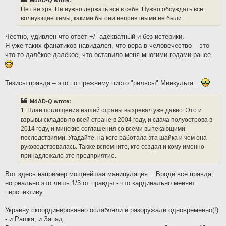
MdAD-Q wrote:
Нет не зря. Не нужно держать всё в себе. Нужно обсуждать все
волнующие темы, какими бы они неприятными не были.
Честно, удивлен что ответ +/- адекватный и без истерики.
Я уже таких фанатиков навидался, что вера в человечество – это
что-то далёкое-далёкое, что оставило меня многими годами ранее.
Тезисы правда – это по прежнему чисто "рельсы" Минкульта...
MdAD-Q wrote:
1. План поглощения нашей страны вызревал уже давно. Это и
взрывы складов по всей стране в 2004 году, и сдача полуострова в
2014 году, и минские соглашения со всеми вытекающими
последствиями. Угадайте, на кого работала эта шайка и чем она
руководствовалась. Также вспомните, кто создал и кому именно
принадлежало это предприятие.
Вот здесь например мощнейшая манипуляция... Вроде всё правда,
но реально это лишь 1/3 от правды - что кардинально меняет
перспективу.
Украину скоординированно ослабляли и разоружали одновременно(!)
- и Рашка, и Запад.