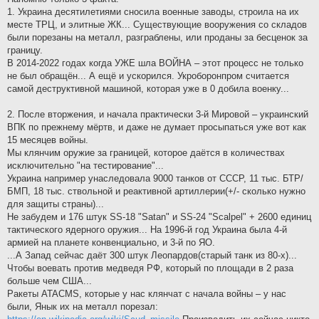
1. Украина десятилетиями сносила военные заводы, строила на их
месте ТРЦ, и элитные ЖК... Существующие вооружения со складов
были порезаны на металл, разграблены, или проданы за бесценок за
границу.
В 2014-2022 годах когда УЖЕ шла ВОЙНА – этот процесс не только
не был обращён... А ещё и ускорился. Укроборонпром считается
самой деструктивной машиной, которая уже в 0 добила военку...
2. После вторжения, и начала практически 3-й Мировой – украинский
ВПК по прежнему мёртв, и даже не думает просыпаться уже вот как
15 месяцев войны.
Мы клянчим оружие за границей, которое даётся в количествах
исключительно "на тестирование"...
Украина например унаследовала 9000 танков от СССР, 11 тыс. БТР/
БМП, 18 тыс. ствольной и реактивной артиллерии(+/- сколько нужно
для защиты страны)...
Не забудем и 176 штук SS-18 "Satan" и SS-24 "Scalpel" + 2600 единиц
тактического ядерного оружия... На 1996-й год Украина была 4-й
армией на планете конвенциально, и 3-й по ЯО.
...А Запад сейчас даёт 300 штук Леопардов(старый танк из 80-х)...
Чтобы воевать против медведя РФ, который по площади в 2 раза
больше чем США...
Ракеты ATACMS, которые у нас клянчат с начала войны – у нас
были, Янык их на металл порезал: