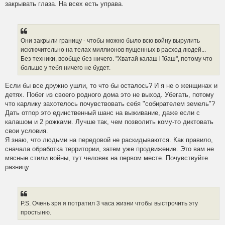
закрывать глаза. На всех есть управа.
Они закрыли границу - чтобы можно было всю войну вырулить
исключительно на телах миллионов пущенных в расход людей...
Без техники, вообще без ничего. "Хватай калаш i їбаш", потому что
больше у тебя ничего не будет.
Если бы все дружно ушли, то что бы осталось? И я не о женщинах и
детях. Побег из своего родного дома это не выход. Убегать, потому
что карлику захотелось почувствовать себя "собирателем земель"?
Дать отпор это единственный шанс на выживание, даже если с
калашом и 2 рожками. Лучше так, чем позволить кому-то диктовать
свои условия.
Я знаю, что людьми на передовой не раскидываются. Как правило,
сначала обработка территории, затем уже продвижение. Это вам не
мясные стили войны, тут человек на первом месте. Почувствуйте
разницу.
P.S. Очень зря я потратил 3 часа жизни чтобы выстрочить эту
простыню.