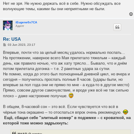
Нет не зря. Не нужно держать всё в себе. Нужно обсуждать все
волнующие темы, какими бы они неприятными не были.
iEugene0x7CA
Адепт
Re: USA
P
03 Jun 2023, 23:17
o
s
Впервые, почти что за целый месяц удалось нормально поспать...
t
На протяжении, наверное всего Мая прилетало тяжелым – каждый
день, как правило ночью, что аж хату трясло... Бывало, что и днём
потом прилетала догонка – т.е. 2 ракетных удара за сутки.
Не помню, когда до этого был полноценный дневной цикл, но вчера и
сегодня – получилось проспать полные 8 часов. (удары были, но
впервые за пол года они не прямо по мне - а куда-то в другое место)
Прямо, совсем другое самочувствие, и вроде уже всё не так сильно
плохо – даже настроение получше.
В общем, 8-часовой сон – это всё. Если чувствуется что всё в
чёрные тона окрашено – то отоспаться впрок очень рекомендую.
Ещё, сбацал себе "элитный номер" в подземке – с кроваткой, на
которой тоже можно задрыхнуть: