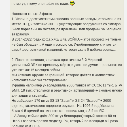
не могут, и кому оно нафиг не надо.
Напомню только 3 факта:
1. Украина десятилетиями сносила военные заводы, строила на их
месте ТРЦ, и элитные ЖК... Существующие вооружения со складов
были порезаны на металл, разграблены, или проданы за бесценок
за границу.
В 2014-2022 годах когда УЖЕ шла ВОЙНА – этот процесс не только
не был обращён... А ещё и ускорился. Укроборонпром считается
самой деструктивной машиной, которая уже в 0 добила военку...
2. После вторжения, и начала практически 3-й Мировой –
украинский ВПК по прежнему мёртв, и даже не думает просыпаться
уже вот как 15 месяцев войны.
Мы клянчим оружие за границей, которое даётся в количествах
исключительно "на тестирование"...
Украина например унаследовала 9000 танков от СССР, 11 тыс. БТР/
БМП, 18 тыс. ствольной и реактивной артиллерии(+/- сколько нужно
для защиты страны)...
Не забудем и 176 штук SS-18 "Satan" и SS-24 "Scalpel" + 2600
единиц тактического ядерного оружия... На 1996-й год Украина
была 4-й армией на планете конвенциально, и 3-й по ЯО.
...А Запад сейчас даёт 300 штук Леопардов(старый танк из 80-х)...
Чтобы воевать против медведя РФ, который по площади в 2 раза
больше чем США...