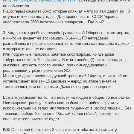
https://en.wikipedia.org/wiki/Scud_missile
Производить их сейчас никто
не собирается.
F-16(старый самолет 80-х) которые клянчат – что их там дадут аж ~3
штучки в течении полугода... Для сравнения, от СССР Украина
унаследовала 2800 летательных аппаратов... Где они?
3. Когда-то мощнейшая служба Гражданской Обороны – тоже мертва,
и никто не думает её воскрешать. Убежищ ГО нету(давно
разграблены и приватизированы), есть или грязные подвалы в домах,
в которых и конь не валялся...
Или подземные парковки, забитые спорткарами, но где даже
табуретки нету чтобы присесть. В итоге вообще(!) никто не ходит в
убежища, что есть просто носенс, при бомбардировках и
реальнейшей угрозе применения ЯО.
Много где даже сирену воздушной тревоги с3.14дили, и никто её не
устанавливает все эти 15 месяцев – народ об атаке узнаёт из
телефончика, или по взрывам. Даже нет радио оповещения...
Всё это указывает на то, что власти на людей в общем то всё равно.
Они закрыли границу - чтобы можно было всю войну вырулить
исключительно на телах миллионов пущенных в расход людей... Без
техники, вообще без ничего. "Хватай калаш i їбаш", потому что
больше у тебя ничего не будет.
P.S.
Очень зря я потратил 3 часа жизни чтобы выстрочить эту