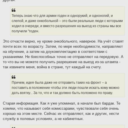
Теперь знаю что для армии годен и однорукий, и одноногий, и
слепой, и даже онкобольной – это были реальные люди с которыми
ходил в очереди, и вместо разрешения на выезд из страны мы все
получили "годен.
Это отчасти верно, ну кроме онкобольного, наверное. На учёт ставят
почти всех по возрасту. Затем, по мере необходимости, направляют
на обучение, а затем на доукомплектацию в соответствии с
указаниями. Не боеспособных точно не отправляют на передовую. А
то что вы не можете получить разрешение на выезд из-за штампа -
так извините меня, война в стране, тут каждый на счету.
Причем, идея была даже не отправить таких на фронт – а
поставить в положение чтобы эти люди пошли искать кому можно
дать взятку... За то, что и так должно быть положено по праву.
Старая информация. Как я уже упоминал, в начале был бардак. Те
хомяки, что называют себя комиссарами, чувствовали себя очень
хорошо на этом месте. Сейчас их отправляют, как и других, нести
службу в полевых условиях, а не кабинетных.