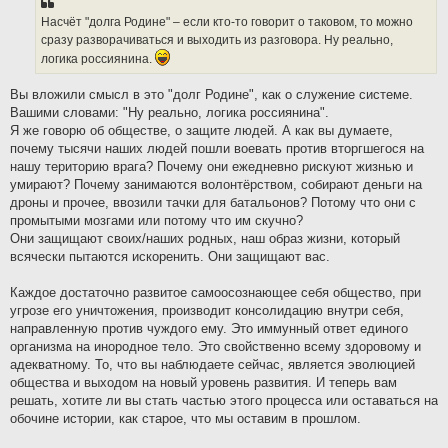
Насчёт "долга Родине" – если кто-то говорит о таковом, то можно
сразу разворачиваться и выходить из разговора. Ну реально,
логика россиянина.
Вы вложили смысл в это "долг Родине", как о служение системе.
Вашими словами: "Ну реально, логика россиянина".
Я же говорю об обществе, о защите людей. А как вы думаете,
почему тысячи наших людей пошли воевать против вторгшегося на
нашу територию врага? Почему они ежедневно рискуют жизнью и
умирают? Почему занимаются волонтёрством, собирают деньги на
дроны и прочее, ввозили тачки для батальонов? Потому что они с
промытыми мозгами или потому что им скучно?
Они защищают своих/наших родных, наш образ жизни, который
всячески пытаются искоренить. Они защищают вас.
Каждое достаточно развитое самоосознающее себя общество, при
угрозе его уничтожения, производит консолидацию внутри себя,
направленную против чуждого ему. Это иммунный ответ единого
организма на инородное тело. Это свойственно всему здоровому и
адекватному. То, что вы наблюдаете сейчас, является эволюцией
общества и выходом на новый уровень развития. И теперь вам
решать, хотите ли вы стать частью этого процесса или оставаться на
обочине истории, как старое, что мы оставим в прошлом.