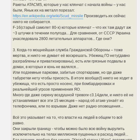
Ракеты ATACMS, которые у нас клянчат с начала войны – у нас
были, Янык их на металл порезал:
https://en.wikipedia.org/wiki/Scud_missile
Производить их сейчас
никто не собирается.
F-16(старый самолет 80-х) которые клянчат – что их там дадут аж
~3 штучки в течении полугода... Для сравнения, от СССР Украина
унаследовала 2800 летательных аппаратов... Где они?
3. Когда-то мощнейшая служба Гражданской Обороны – тоже
мертва, и никто не думает её воскрешать. Убежищ ГО нету(давно
разграблены и приватизированы), есть или грязные подвалы в
домах, в которых и конь не валялся...
Или подземные парковки, забитые спорткарами, но где даже
табуретки нету чтобы присесть. В итоге вообще(!) никто не ходит в
убежища, что есть просто носенс, при бомбардировках и
реальнейшей угрозе применения ЯО.
Много где даже сирену воздушной тревоги с3.14дили, и никто её не
устанавливает все эти 15 месяцев – народ об атаке узнаёт из
телефончика, или по взрывам. Даже нет радио оповещения...
Всё это указывает на то, что власти на людей в общем то всё
равно.
Они закрыли границу - чтобы можно было всю войну вырулить
исключительно на телах миллионов пущенных в расход людей...