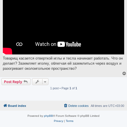
Товарищ касается отверткой иглы и тесла начинает работать. Что он
делает? Заземляет иголку, облегчая ей заземлиться через воздух и
разогревает околоигольное пространство?
Post Reply
1 post • Page
1
of
1
Board index
Delete cookies
All times are
UTC+03:00
Powered by
phpBB
® Forum Software © phpBB Limited
Privacy
|
Terms