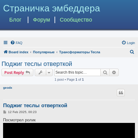
Страничка эмбеддера
Блог
Форум
Сообщество
FAQ
Login
S
Board index
Популярные
Трансформаторы Тесла
e
Поджиг теслы отверткой
a
Search
Advanced s
Post Reply
r
1 post • Page
1
of
1
c
geodx
h
Поджиг теслы отверткой
P
12 Feb 2025, 00:23
o
s
Посмотрел ролик
t