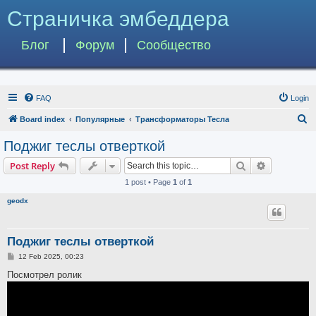
Страничка эмбеддера
Блог
Форум
Сообщество
FAQ
Login
S
Board index
Популярные
Трансформаторы Тесла
e
Поджиг теслы отверткой
a
Search
Advanced s
Post Reply
r
1 post • Page
1
of
1
c
geodx
h
Поджиг теслы отверткой
P
12 Feb 2025, 00:23
o
s
Посмотрел ролик
t