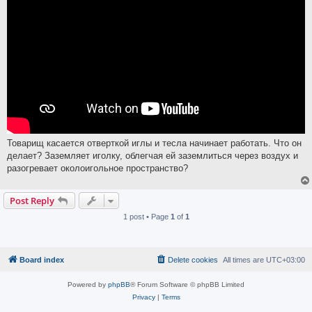
Товарищ касается отверткой иглы и тесла начинает работать. Что он
делает? Заземляет иголку, облегчая ей заземлиться через воздух и
разогревает околоигольное пространство?
Post Reply
1 post • Page
1
of
1
Board index
Delete cookies
All times are
UTC+03:00
Powered by
phpBB
® Forum Software © phpBB Limited
Privacy
|
Terms