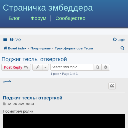
Страничка эмбеддера
Блог
Форум
Сообщество
FAQ
Login
S
Board index
Популярные
Трансформаторы Тесла
e
Поджиг теслы отверткой
a
Search
Advanced s
Post Reply
r
1 post • Page
1
of
1
c
geodx
h
Поджиг теслы отверткой
P
12 Feb 2025, 00:23
o
s
Посмотрел ролик
t