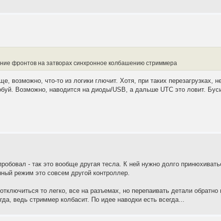
жание фронтов на затворах синхронное колбашению стриммера
, возможно, что-то из логики глючит. Хотя, при таких перезагрузках, не
буй. Возможно, наводится на диоды/USB, а дальше UTC это ловит. Буси
робовал - так это вообще другая тесла. К ней нужно долго принюхивать
нный режим это совсем другой контроллер.
тключиться то легко, все на разъемах, но перепаивать детали обратно 
гда, ведь стриммер колбасит. По идее наводки есть всегда...