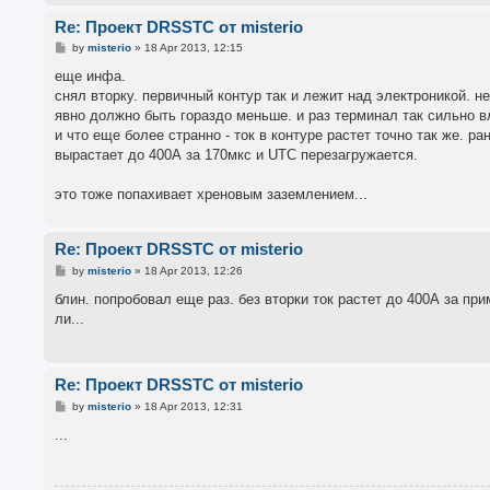
Re: Проект DRSSTC от misterio
P
by
misterio
»
18 Apr 2013, 12:15
o
s
еще инфа.
t
снял вторку. первичный контур так и лежит над электроникой. н
явно должно быть гораздо меньше. и раз терминал так сильно вл
и что еще более странно - ток в контуре растет точно так же. ра
вырастает до 400А за 170мкс и UTC перезагружается.
это тоже попахивает хреновым заземлением...
Re: Проект DRSSTC от misterio
P
by
misterio
»
18 Apr 2013, 12:26
o
s
блин. попробовал еще раз. без вторки ток растет до 400А за при
t
ли...
Re: Проект DRSSTC от misterio
P
by
misterio
»
18 Apr 2013, 12:31
o
s
...
t