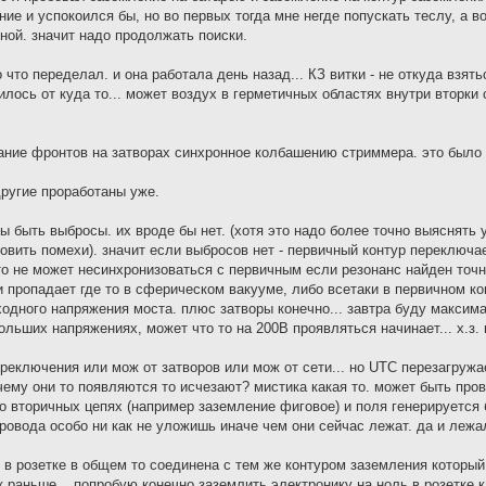
ние и успокоился бы, но во первых тогда мне негде попускать теслу, а 
ной. значит надо продолжать поиски.
то переделал. и она работала день назад... КЗ витки - не откуда взятьс
илось от куда то... может воздух в герметичных областях внутри вторки с
ание фронтов на затворах синхронное колбашению стриммера. это было 
другие проработаны уже.
ы быть выбросы. их вроде бы нет. (хотя это надо более точно выяснять 
ить помехи). значит если выбросов нет - первичный контур переключае
о не может несинхронизоваться с первичным если резонанс найден точно
 пропадает где то в сферическом вакууме, либо всетаки в первичном ко
ыходного напряжения моста. плюс затворы конечно... завтра буду максим
ольших напряжениях, может что то на 200В проявляться начинает... х.з. 
реключения или мож от затворов или мож от сети... но UTC перезагружае
очему они то появляются то исчезают? мистика какая то. может быть про
во вторичных цепях (например заземление фиговое) и поля генерируется 
провода особо ни как не уложишь иначе чем они сейчас лежат. да и лежа
я в розетке в общем то соединена с тем же контуром заземления который
 раньше... попробую конечно заземлить электронику на ноль в розетке к