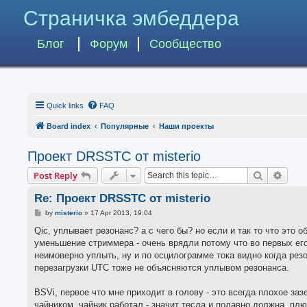
Страничка эмбеддера
Блог
Форум
Сообщество
Quick links
FAQ
Board index
Популярные
Наши проекты
Проект DRSSTC от misterio
Search
Advan
Post Reply
Re: Проект DRSSTC от misterio
P
by
misterio
»
17 Apr 2013, 19:04
o
s
Qic, уплывает резонанс? а с чего бы? но если и так то что это 
t
уменьшение стриммера - очень врядли потому что во первых его
неимоверно уплыть, ну и по осцилограмме тока видно когда резон
перезагрузки UTC тоже не объясняются уплывом резонанса.
BSVi, первое что мне приходит в голову - это всегда плохое за
чайником. чайник работал - значит тесла и подавно должна. пл