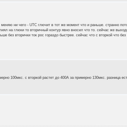
е меняю ни чего - UTC глючит в тот же момент что и раньше. странно пот
иял на глюки то вторичный контур явно вносил что то. сейчас же выходи
ньше без вторички ток рос гораздо быстрее. сейчас что с вторкой что без
мерно 100мкс. с вторкой растет до 400А за примерно 130мкс. разница ест