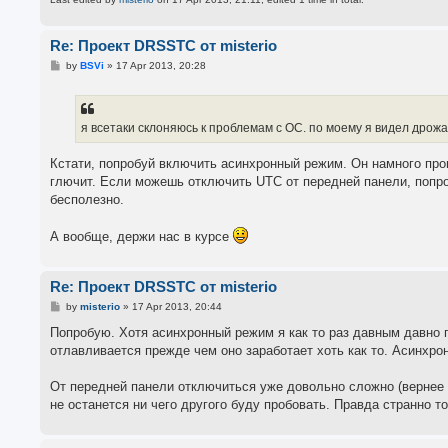
Re: Проект DRSSTC от misterio
P
by
BSVi
»
17 Apr 2013, 20:28
o
s
t
я всетаки склоняюсь к проблемам с ОС. по моему я видел дро
Кстати, попробуй включить асинхронный режим. Он намного проще
глючит. Если можешь отключить UTC от передней панели, попро
бесполезно.
А вообще, держи нас в курсе
Re: Проект DRSSTC от misterio
P
by
misterio
»
17 Apr 2013, 20:44
o
s
Попробую. Хотя асинхронный режим я как то раз давным давно п
t
отлавливается прежде чем оно заработает хоть как то. Асинхро
От передней панели отключиться уже довольно сложно (вернее о
не останется ни чего другого буду пробовать. Правда странно то