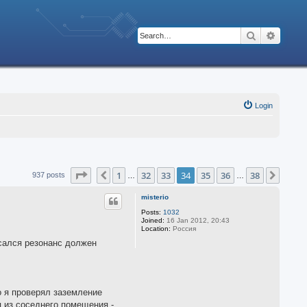
Search
Advanc
Login
Page
34
of
38
1
32
33
34
35
36
38
Previous
Next
937 posts
…
…
misterio
Posts:
1032
Joined:
16 Jan 2012, 20:43
Location:
Россия
осался резонанс должен
о я проверял заземление
я из соседнего помещения -