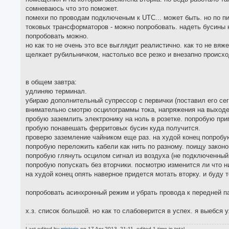
сомневаюсь что это поможет.
помехи по проводам подключеным к UTC... может быть. но по пи
токовых трансформаторов - можно попробовать. надеть бусины 
попробовать можно.
но как то не очень это все выглядит реалистично. как то не вяж
щелкает рубильничком, настолько все резко и внезапно происхо
в общем завтра:
удлиняю терминал.
убираю дополнительный супрессор с первички (поставил его сего
внимательно смотрю осцилограммы тока, напряжения на выходе
пробую заземлить электронику на ноль в розетке. попробую при
пробую понавешать ферритовых бусин куда получится.
проверю заземление чайником еще раз. на худой конец попробу
попробую переложить кабели как нить по разному. поищу закон
попробую глянуть осцилом сигнал из воздуха (не подключенный
попробую попускать без вторчики. посмотрю изменится ли что ни
на худой конец опять наверное придется мотать вторку. и буду 
попробовать асинхронный режим и убрать провода к передней п
х.з. список большой. но как то слабоверится в успех. я выебся у
Last edited by
misterio
on 17 Apr 2013, 21:11, edited 1 time in total.