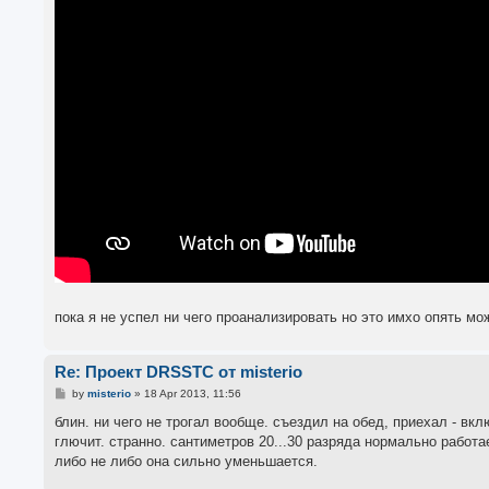
пока я не успел ни чего проанализировать но это имхо опять м
Re: Проект DRSSTC от misterio
P
by
misterio
»
18 Apr 2013, 11:56
o
s
блин. ни чего не трогал вообще. съездил на обед, приехал - вк
t
глючит. странно. сантиметров 20...30 разряда нормально работае
либо не либо она сильно уменьшается.