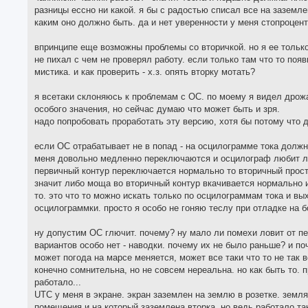
разницы ессно ни какой. я бы с радостью списал все на заземле
каким оно должно быть. да и нет уверенности у меня стопроцент
впринципе еще возможны проблемы со вторичкой. но я ее только ч
не пихал с чем не проверял работу. если только там что то появ
мистика. и как проверить - х.з. опять вторку мотать?
я всетаки склоняюсь к проблемам с ОС. по моему я видел дрож
особого значения, но сейчас думаю что может быть и зря.
надо попробовать проработать эту версию, хотя бы потому что 
если ОС отрабатывает не в попад - на осцилограмме тока должн
меня довольно медленно переключаются и осцилограф любит лов
первичный контур переключается нормально то вторичный прост
значит либо моща во вторичный контур вкачивается нормально и
то. это что то можно искать только по осцилограммам тока и в
осцилограммки. просто я особо не гоняю теслу при отладке на б
ну допустим ОС глючит. почему? ну мало ли помехи ловит от пе
вариантов особо нет - наводки. почему их не было раньше? и п
может погода на марсе меняется, может все таки что то не так 
конечно сомнительна, но не совсем нереальна. но как быть то. 
работало...
UTC у меня в экране. экран заземлен на землю в розетке. земл
помещения и на который заземлена вторка. но ведь работало так