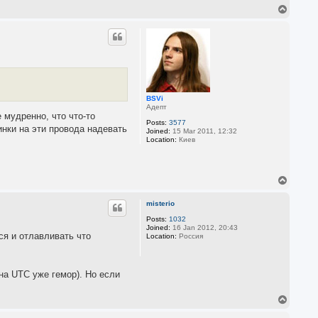
T
o
p
BSVi
Адепт
 мудренно, что что-то
Posts:
3577
нки на эти провода надевать
Joined:
15 Mar 2011, 12:32
Location:
Киев
T
o
p
misterio
Posts:
1032
Joined:
16 Jan 2012, 20:43
ся и отлавливать что
Location:
Россия
на UTC уже гемор). Но если
T
o