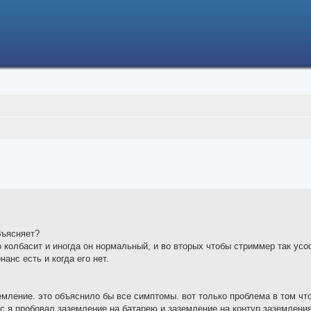
ced search
объясняет?
 колбасит и иногда он нормальный, и во вторых чтобы стриммер так ус
анс есть и когда его нет.
земление. это объяснило бы все симптомы. вот только проблема в том чт
юс я пробовал заземление на батарею и заземление на контур заземлени