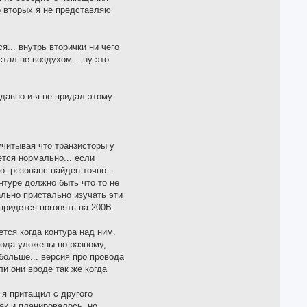
во вторых я не представляю
я... внутрь вторички ни чего
тал не воздухом... ну это
давно и я не придал этому
учитывая что транзисторы у
тся нормально... если
. резонанс найден точно -
нтуре должно быть что то не
ально пристально изучать эти
придется погонять на 200В.
тся когда контура над ним.
вода уложены по разному,
больше... версия про провода
ли они вроде так же когда
 я притащил с другого
ак и планировалось. но