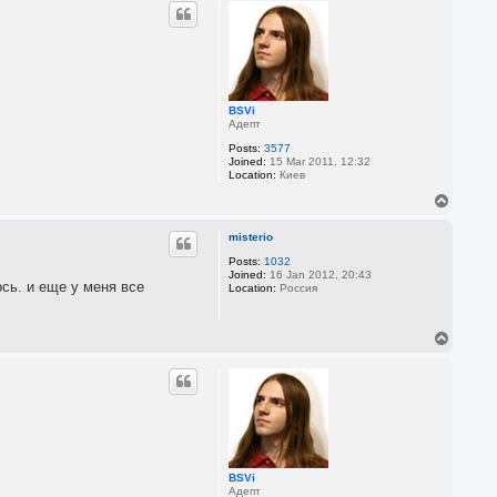
p
BSVi
Адепт
Posts:
3577
Joined:
15 Mar 2011, 12:32
Location:
Киев
T
o
p
misterio
Posts:
1032
Joined:
16 Jan 2012, 20:43
сь. и еще у меня все
Location:
Россия
T
o
p
BSVi
Адепт