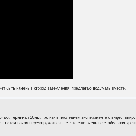
ожет быть камень в огород заземления. предлагаю подумать вместе.
лючаю. терминал 20мм, т.е. как в последнем эксперименте с видео. выкр
т. потом начал перезагружаться. т.е. это еще очень не стабильная хрень