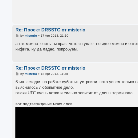
Re: Проект DRSSTC от misterio
P
by
misterio
»
17 Apr 2013, 21:10
o
s
а так можно. опять ты прав. чето я туплю. по идее можно и оп
t
нифига. ну да ладно. попробуем.
Re: Проект DRSSTC от misterio
P
by
misterio
»
18 Apr 2013, 11:38
o
s
блин. сегодня на работе суботник устроили. пока успел только 
t
выяснилось любопытное дело.
глюки UTC очень четко и сильно зависят от длины терминала.
вот подтверждение моих слов