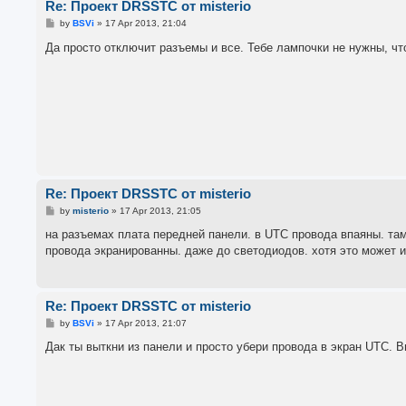
Re: Проект DRSSTC от misterio
P
by
BSVi
»
17 Apr 2013, 21:04
o
s
Да просто отключит разъемы и все. Тебе лампочки не нужны, чт
t
Re: Проект DRSSTC от misterio
P
by
misterio
»
17 Apr 2013, 21:05
o
s
на разъемах плата передней панели. в UTC провода впаяны. та
t
провода экранированны. даже до светодиодов. хотя это может и
Re: Проект DRSSTC от misterio
P
by
BSVi
»
17 Apr 2013, 21:07
o
s
Дак ты выткни из панели и просто убери провода в экран UTC. 
t