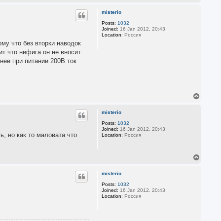
o
p
misterio
Posts:
1032
Joined:
16 Jan 2012, 20:43
Location:
Россия
ому что без вторки наводок
т что нифига он не вносит.
 нее при питании 200В ток
T
o
p
misterio
Posts:
1032
Joined:
16 Jan 2012, 20:43
ь, но как то маловата что
Location:
Россия
T
o
p
misterio
Posts:
1032
Joined:
16 Jan 2012, 20:43
Location:
Россия