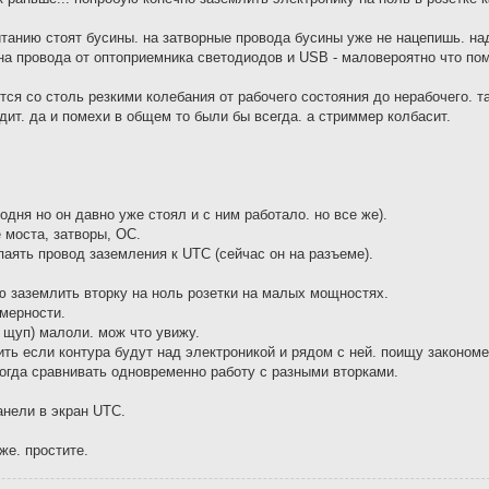
танию стоят бусины. на затворные провода бусины уже не нацепишь. на
на провода от оптоприемника светодиодов и USB - маловероятно что пом
ется со столь резкими колебания от рабочего состояния до нерабочего. та
дит. да и помехи в общем то были бы всегда. а стриммер колбасит.
дня но он давно уже стоял и с ним работало. но все же).
 моста, затворы, ОС.
паять провод заземления к UTC (сейчас он на разъеме).
ю заземлить вторку на ноль розетки на малых мощностях.
омерности.
 щуп) малоли. мож что увижу.
ть если контура будут над электроникой и рядом с ней. поищу закономе
тогда сравнивать одновременно работу с разными вторками.
анели в экран UTC.
же. простите.