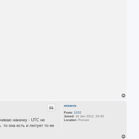
T
o
p
misterio
Posts:
1032
Joined:
16 Jan 2012, 20:43
учиваю накачку - UTC не
Location:
Россия
. то она есть и лютует то ее
T