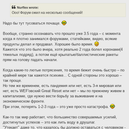
s
t
Nurflex wrote:
Ооо! Форум ожил на несколько сообщений!
Надо бы тут тусоваться почаще.
Вообще, странно осознавать что прошло уже 3.5 года – с момента
когда я плотно занимался форумами, статейками, видео, всякие
продукты делал и продавал. Хорошее было время.
Кажется что это было вчера, хотя реально 2 года болел коронами(4
тяжелых подряд), а потом ещё крылатые/баллистические ракеты
прям на голову падать начали.
Когда какие-то лютые потрясения, то время бежит очень быстро – по
крайней мере так кажется психике... С одной стороны это хорошо –
так проще.
Но тем же временем, есть пандемия или нет, есть 3-я мировая или
нет, есть WEF'овский Great Reset или нет – мы по прежнему живем в
капитализме, где нужно вести борьбу за выживание и на
экономическом фронте.
При этом, потерять 1-2-3 года – это уже просто катастрофа.
Как-то так мир работает, что большинство совершаемых усилий,
достигнутых успехов – это как лить воду в друшлаг.
"Утекает" даже то, что казалось бы должно оставаться с человеком -