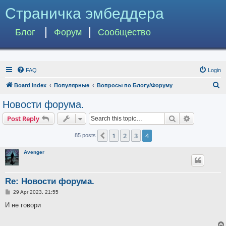
Страничка эмбеддера
Блог
Форум
Сообщество
FAQ
Login
S
Board index
Популярные
Вопросы по Блогу/Форуму
e
Новости форума.
a
Search
Advanced s
Post Reply
r
c
1
2
3
4
Previous
85 posts
h
Avenger
Re: Новости форума.
P
29 Apr 2023, 21:55
o
s
И не говори
t