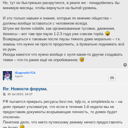
Но, тут он быстренько раскрутился, в реале же - понадобились бы
минимум месяцы, чтобы вернуться на былой уровень.
И это только навыки и знания, которые по мнению общества –
должны вообще оставаться с человеком всегда.
Штуки же более volatile, как организованные тусовки, движения,
бизнесы – вот там при паузе 1-2-3 года уже совсем торба.
Возвращаться к таковым после паузы тяжело даже морально – т.к.
знаешь что нужно не просто продолжить, а буквально поднимать всё
из руин.
Иногда кажется что нужно вообще с нуля какие-то другие создавать
темки – что-то ранее ещё не опробованное.
iEugene0x7CA
Адепт
Re: Новости форума.
P
30 Jul 2023, 16:37
o
s
РФ пытается прикрыть ресурсы bsvi.me, tqfp.ru, и simpletesla.ru – на
t
днях пришел ультиматум, что если в течении 1-й недели мы не
предоставим документы вскрывающие личность, то домен будет
отключен.
Понятное дело, что никто путинскому режиму ничего предоставлять
не будет.