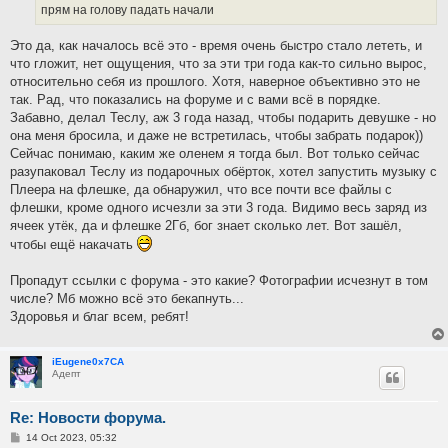
прям на голову падать начали
Это да, как началось всё это - время очень быстро стало лететь, и
что гложит, нет ощущения, что за эти три года как-то сильно вырос,
относительно себя из прошлого. Хотя, наверное объективно это не
так. Рад, что показались на форуме и с вами всё в порядке.
Забавно, делал Теслу, аж 3 года назад, чтобы подарить девушке - но
она меня бросила, и даже не встретилась, чтобы забрать подарок))
Сейчас понимаю, каким же оленем я тогда был. Вот только сейчас
разупаковал Теслу из подарочных обёрток, хотел запустить музыку с
Плеера на флешке, да обнаружил, что все почти все файлы с
флешки, кроме одного исчезли за эти 3 года. Видимо весь заряд из
ячеек утёк, да и флешке 2Гб, бог знает сколько лет. Вот зашёл,
чтобы ещё накачать
Пропадут ссылки с форума - это какие? Фотографии исчезнут в том
числе? Мб можно всё это бекапнуть...
Здоровья и благ всем, ребят!
iEugene0x7CA
Адепт
Re: Новости форума.
P
14 Oct 2023, 05:32