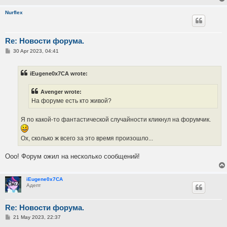
Nurflex
Re: Новости форума.
P
30 Apr 2023, 04:41
o
s
t
iEugene0x7CA wrote:
Avenger wrote:
На форуме есть кто живой?
Я по какой-то фантастической случайности кликнул на форумчик.
Ох, сколько ж всего за это время произошло...
Ооо! Форум ожил на несколько сообщений!
iEugene0x7CA
Адепт
Re: Новости форума.
P
21 May 2023, 22:37
o