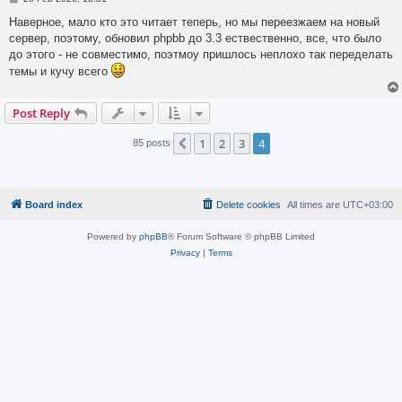
o
s
Наверное, мало кто это читает теперь, но мы переезжаем на новый
t
сервер, поэтому, обновил phpbb до 3.3 ествественно, все, что было
до этого - не совместимо, поэтмоу пришлось неплохо так переделать
темы и кучу всего
Post Reply
1
2
3
4
Previous
85 posts
Board index
Delete cookies
All times are
UTC+03:00
Powered by
phpBB
® Forum Software © phpBB Limited
Privacy
|
Terms