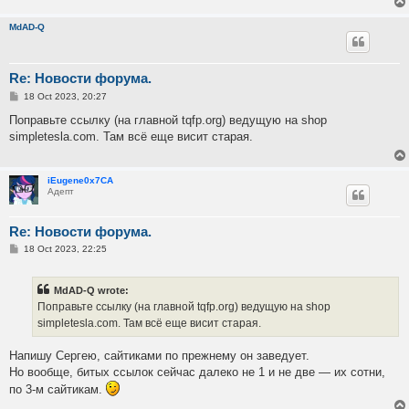
MdAD-Q
Re: Новости форума.
P
18 Oct 2023, 20:27
o
s
Поправьте ссылку (на главной tqfp.org) ведущую на shop
t
simpletesla.com. Там всё еще висит старая.
iEugene0x7CA
Адепт
Re: Новости форума.
P
18 Oct 2023, 22:25
o
s
t
MdAD-Q wrote:
Поправьте ссылку (на главной tqfp.org) ведущую на shop
simpletesla.com. Там всё еще висит старая.
Напишу Сергею, сайтиками по прежнему он заведует.
Но вообще, битых ссылок сейчас далеко не 1 и не две — их сотни,
по 3-м сайтикам.