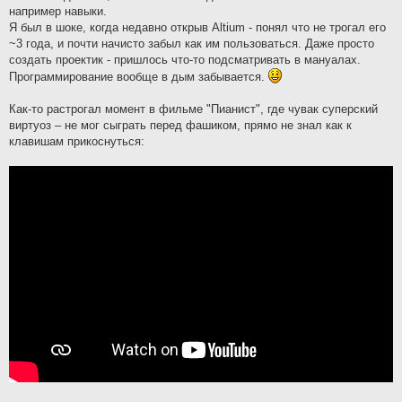
например навыки.
Я был в шоке, когда недавно открыв Altium - понял что не трогал его
~3 года, и почти начисто забыл как им пользоваться. Даже просто
создать проектик - пришлось что-то подсматривать в мануалах.
Программирование вообще в дым забывается.
Как-то растрогал момент в фильме "Пианист", где чувак суперский
виртуоз – не мог сыграть перед фашиком, прямо не знал как к
клавишам прикоснуться: