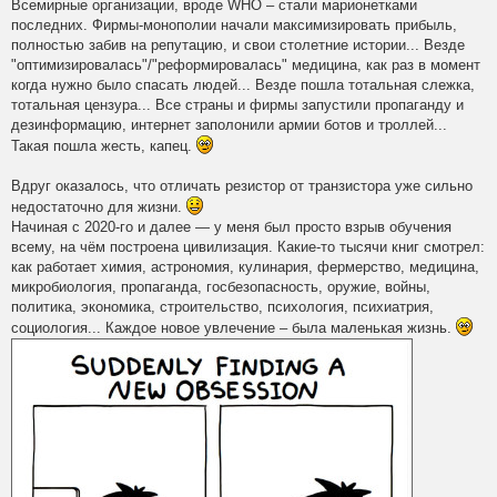
Всемирные организации, вроде WHO – стали марионетками
последних. Фирмы-монополии начали максимизировать прибыль,
полностью забив на репутацию, и свои столетние истории... Везде
"оптимизировалась"/"реформировалась" медицина, как раз в момент
когда нужно было спасать людей... Везде пошла тотальная слежка,
тотальная цензура... Все страны и фирмы запустили пропаганду и
дезинформацию, интернет заполонили армии ботов и троллей...
Такая пошла жесть, капец.
Вдруг оказалось, что отличать резистор от транзистора уже сильно
недостаточно для жизни.
Начиная с 2020-го и далее — у меня был просто взрыв обучения
всему, на чём построена цивилизация. Какие-то тысячи книг смотрел:
как работает химия, астрономия, кулинария, фермерство, медицина,
микробиология, пропаганда, госбезопасность, оружие, войны,
политика, экономика, строительство, психология, психиатрия,
социология... Каждое новое увлечение – была маленькая жизнь.