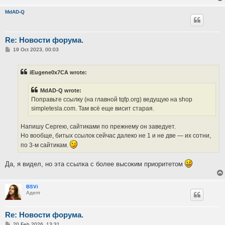
MdAD-Q
Re: Новости форума.
P
19 Oct 2023, 00:03
o
s
t
iEugene0x7CA wrote:
MdAD-Q wrote:
Поправьте ссылку (на главной tqfp.org) ведущую на shop
simpletesla.com. Там всё еще висит старая.
Напишу Сергею, сайтиками по прежнему он заведует.
Но вообще, битых ссылок сейчас далеко не 1 и не две — их сотни,
по 3-м сайтикам.
Да, я видел, но эта ссылка с более высоким приоритетом
BSVi
Адепт
Re: Новости форума.
P
20 Feb 2026, 13:31