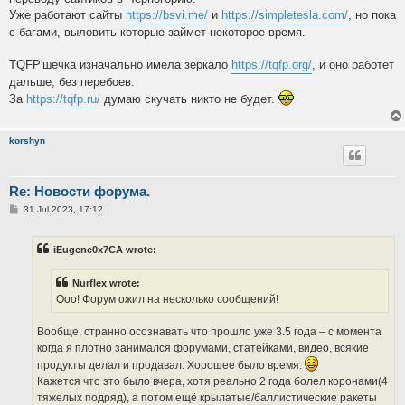
Уже работают сайты
https://bsvi.me/
и
https://simpletesla.com/
, но пока
с багами, выловить которые займет некоторое время.
TQFP'шечка изначально имела зеркало
https://tqfp.org/
, и оно работет
дальше, без перебоев.
За
https://tqfp.ru/
думаю скучать никто не будет.
korshyn
Re: Новости форума.
P
31 Jul 2023, 17:12
o
s
t
iEugene0x7CA wrote:
Nurflex wrote:
Ооо! Форум ожил на несколько сообщений!
Вообще, странно осознавать что прошло уже 3.5 года – с момента
когда я плотно занимался форумами, статейками, видео, всякие
продукты делал и продавал. Хорошее было время.
Кажется что это было вчера, хотя реально 2 года болел коронами(4
тяжелых подряд), а потом ещё крылатые/баллистические ракеты