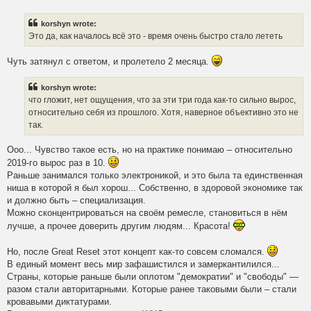
o
s
t
korshyn wrote:
Это да, как началось всё это - время очень быстро стало лететь
Чуть затянул с ответом, и пролетело 2 месяца.
korshyn wrote:
что гложит, нет ощущения, что за эти три года как-то сильно вырос,
относительно себя из прошлого. Хотя, наверное объективно это не
так.
Ооо... Чувство такое есть, но на практике понимаю – относительно
2019-го вырос раз в 10.
Раньше занимался только электроникой, и это была та единственная
ниша в которой я был хорош... Собственно, в здоровой экономике так
и должно быть – специализация.
Можно сконцентрироваться на своём ремесле, становиться в нём
лучше, а прочее доверить другим людям... Красота!
Но, после Great Reset этот концепт как-то совсем сломался.
В единый момент весь мир зафашистился и замеркантилился...
Страны, которые раньше были оплотом "демократии" и "свободы" —
разом стали авторитарными. Которые ранее таковыми были – стали
кровавыми диктатурами.