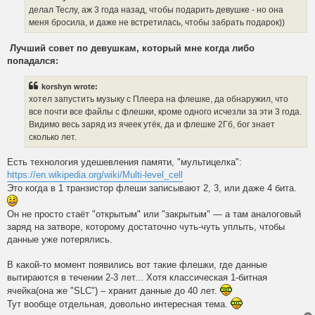
делал Теслу, аж 3 года назад, чтобы подарить девушке - но она
меня бросила, и даже не встретилась, чтобы забрать подарок))
Лучший совет по девушкам, который мне когда либо
попадался:
korshyn wrote:
хотел запустить музыку с Плеера на флешке, да обнаружил, что
все почти все файлы с флешки, кроме одного исчезли за эти 3 года.
Видимо весь заряд из ячеек утёк, да и флешке 2Гб, бог знает
сколько лет.
Есть технология удешевления памяти, "мультицелка":
https://en.wikipedia.org/wiki/Multi-level_cell
Это когда в 1 транзистор флеши записывают 2, 3, или даже 4 бита.
Он не просто стаёт "открытым" или "закрытым" — а там аналоговый
заряд на затворе, которому достаточно чуть-чуть уплыть, чтобы
данные уже потерялись.
В какой-то момент появились вот такие флешки, где данные
вытираются в течении 2-3 лет... Хотя классическая 1-битная
ячейка(она же "SLC") – хранит данные до 40 лет.
Тут вообще отдельная, довольно интересная тема.