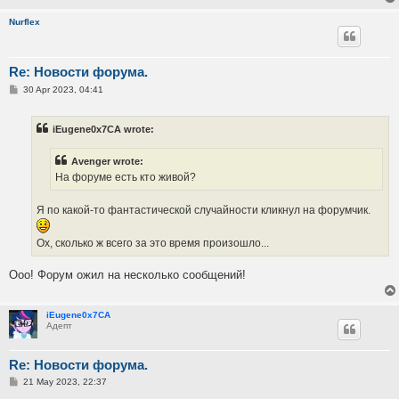
Nurflex
Re: Новости форума.
P
30 Apr 2023, 04:41
o
s
t
iEugene0x7CA wrote:
Avenger wrote:
На форуме есть кто живой?
Я по какой-то фантастической случайности кликнул на форумчик.
Ох, сколько ж всего за это время произошло...
Ооо! Форум ожил на несколько сообщений!
iEugene0x7CA
Адепт
Re: Новости форума.
P
21 May 2023, 22:37
o