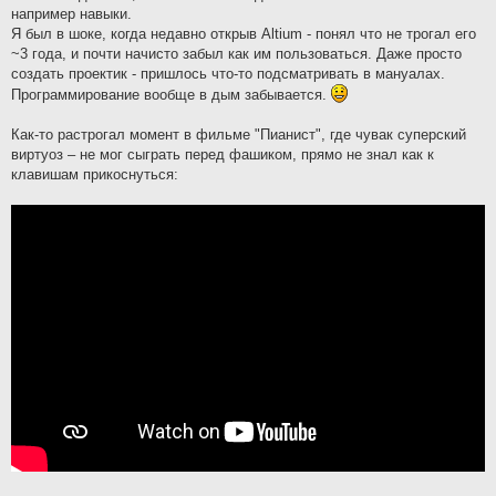
например навыки.
Я был в шоке, когда недавно открыв Altium - понял что не трогал его
~3 года, и почти начисто забыл как им пользоваться. Даже просто
создать проектик - пришлось что-то подсматривать в мануалах.
Программирование вообще в дым забывается.
Как-то растрогал момент в фильме "Пианист", где чувак суперский
виртуоз – не мог сыграть перед фашиком, прямо не знал как к
клавишам прикоснуться: