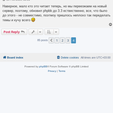
o
s
Наверное, мало кто это читает теперь, но мы переезжаем на новый
t
сервер, поэтому, обновил phpbb до 3.3 ествественно, все, что было
до этого - не совместимо, поэтмоу пришлось неплохо так переделать
темы и кучу всего
Post Reply
1
2
3
4
Previous
85 posts
Board index
Delete cookies
All times are
UTC+03:00
Powered by
phpBB
® Forum Software © phpBB Limited
Privacy
|
Terms