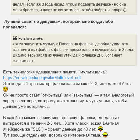
делал Теслу, аж 3 года назад, чтобы подарить девушке - но она
меня бросила, и даже не встретилась, чтобы забрать подарок))
Лучший совет по девушкам, который мне когда либо
попадался:
korshyn wrote:
хотел запустить музыку с Плеера на флешке, да обнаружил, что
все почти все файлы с флешки, кроме одного исчезли за эти 3 года.
Видимо весь заряд из ячеек утёк, да и флешке 2Гб, бог знает
сколько лет.
Есть технология удешевления памяти, "мультицелка":
https://en.wikipedia.org/wiki/Multi-level_cell
Это когда в 1 транзистор флеши записывают 2, 3, или даже 4 бита.
Он не просто стаёт "открытым" или "закрытым" — а там аналоговый
заряд на затворе, которому достаточно чуть-чуть уплыть, чтобы
данные уже потерялись.
В какой-то момент появились вот такие флешки, где данные
вытираются в течении 2-3 лет... Хотя классическая 1-битная
ячейка(она же "SLC") – хранит данные до 40 лет.
Тут вообще отдельная, довольно интересная тема.