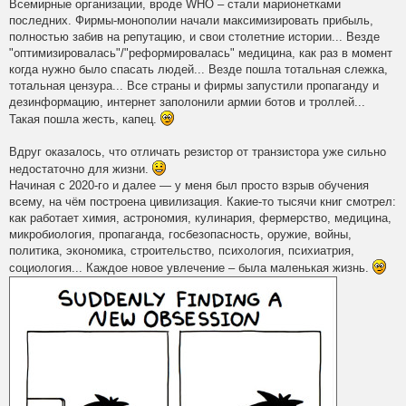
Всемирные организации, вроде WHO – стали марионетками
последних. Фирмы-монополии начали максимизировать прибыль,
полностью забив на репутацию, и свои столетние истории... Везде
"оптимизировалась"/"реформировалась" медицина, как раз в момент
когда нужно было спасать людей... Везде пошла тотальная слежка,
тотальная цензура... Все страны и фирмы запустили пропаганду и
дезинформацию, интернет заполонили армии ботов и троллей...
Такая пошла жесть, капец.
Вдруг оказалось, что отличать резистор от транзистора уже сильно
недостаточно для жизни.
Начиная с 2020-го и далее — у меня был просто взрыв обучения
всему, на чём построена цивилизация. Какие-то тысячи книг смотрел:
как работает химия, астрономия, кулинария, фермерство, медицина,
микробиология, пропаганда, госбезопасность, оружие, войны,
политика, экономика, строительство, психология, психиатрия,
социология... Каждое новое увлечение – была маленькая жизнь.