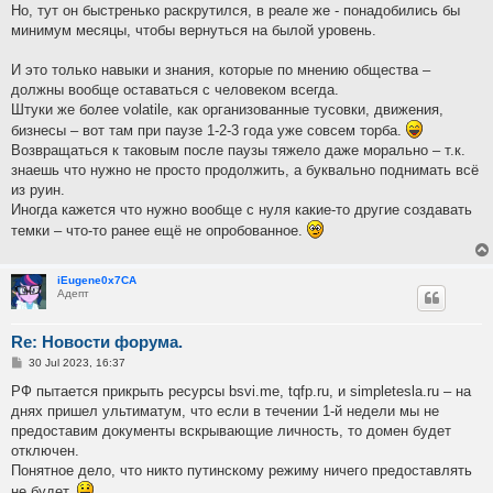
Но, тут он быстренько раскрутился, в реале же - понадобились бы
минимум месяцы, чтобы вернуться на былой уровень.
И это только навыки и знания, которые по мнению общества –
должны вообще оставаться с человеком всегда.
Штуки же более volatile, как организованные тусовки, движения,
бизнесы – вот там при паузе 1-2-3 года уже совсем торба.
Возвращаться к таковым после паузы тяжело даже морально – т.к.
знаешь что нужно не просто продолжить, а буквально поднимать всё
из руин.
Иногда кажется что нужно вообще с нуля какие-то другие создавать
темки – что-то ранее ещё не опробованное.
iEugene0x7CA
Адепт
Re: Новости форума.
P
30 Jul 2023, 16:37
o
s
РФ пытается прикрыть ресурсы bsvi.me, tqfp.ru, и simpletesla.ru – на
t
днях пришел ультиматум, что если в течении 1-й недели мы не
предоставим документы вскрывающие личность, то домен будет
отключен.
Понятное дело, что никто путинскому режиму ничего предоставлять
не будет.