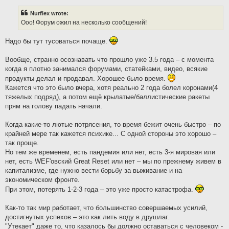
s
t
Nurflex wrote:
Ооо! Форум ожил на несколько сообщений!
Надо бы тут тусоваться почаще.
Вообще, странно осознавать что прошло уже 3.5 года – с момента
когда я плотно занимался форумами, статейками, видео, всякие
продукты делал и продавал. Хорошее было время.
Кажется что это было вчера, хотя реально 2 года болел коронами(4
тяжелых подряд), а потом ещё крылатые/баллистические ракеты
прям на голову падать начали.
Когда какие-то лютые потрясения, то время бежит очень быстро – по
крайней мере так кажется психике... С одной стороны это хорошо –
так проще.
Но тем же временем, есть пандемия или нет, есть 3-я мировая или
нет, есть WEF'овский Great Reset или нет – мы по прежнему живем в
капитализме, где нужно вести борьбу за выживание и на
экономическом фронте.
При этом, потерять 1-2-3 года – это уже просто катастрофа.
Как-то так мир работает, что большинство совершаемых усилий,
достигнутых успехов – это как лить воду в друшлаг.
"Утекает" даже то, что казалось бы должно оставаться с человеком -