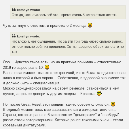
o
s
t
korshyn wrote:
Это да, как началось всё это - время очень быстро стало лететь
Чуть затянул с ответом, и пролетело 2 месяца.
korshyn wrote:
что гложит, нет ощущения, что за эти три года как-то сильно вырос,
относительно себя из прошлого. Хотя, наверное объективно это не
так.
Ооо... Чувство такое есть, но на практике понимаю – относительно
2019-го вырос раз в 10.
Раньше занимался только электроникой, и это была та единственная
ниша в которой я был хорош... Собственно, в здоровой экономике так
и должно быть – специализация.
Можно сконцентрироваться на своём ремесле, становиться в нём
лучше, а прочее доверить другим людям... Красота!
Но, после Great Reset этот концепт как-то совсем сломался.
В единый момент весь мир зафашистился и замеркантилился...
Страны, которые раньше были оплотом "демократии" и "свободы" —
разом стали авторитарными. Которые ранее таковыми были – стали
кровавыми диктатурами.