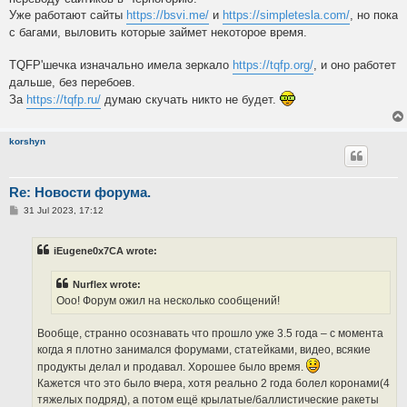
Уже работают сайты
https://bsvi.me/
и
https://simpletesla.com/
, но пока
с багами, выловить которые займет некоторое время.
TQFP'шечка изначально имела зеркало
https://tqfp.org/
, и оно работет
дальше, без перебоев.
За
https://tqfp.ru/
думаю скучать никто не будет.
korshyn
Re: Новости форума.
P
31 Jul 2023, 17:12
o
s
t
iEugene0x7CA wrote:
Nurflex wrote:
Ооо! Форум ожил на несколько сообщений!
Вообще, странно осознавать что прошло уже 3.5 года – с момента
когда я плотно занимался форумами, статейками, видео, всякие
продукты делал и продавал. Хорошее было время.
Кажется что это было вчера, хотя реально 2 года болел коронами(4
тяжелых подряд), а потом ещё крылатые/баллистические ракеты