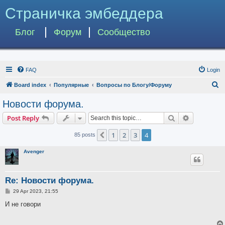
Страничка эмбеддера
Блог
Форум
Сообщество
FAQ
Login
S
Board index
Популярные
Вопросы по Блогу/Форуму
e
Новости форума.
a
Search
Advanced s
Post Reply
r
c
1
2
3
4
Previous
85 posts
h
Avenger
Re: Новости форума.
P
29 Apr 2023, 21:55
o
s
И не говори
t