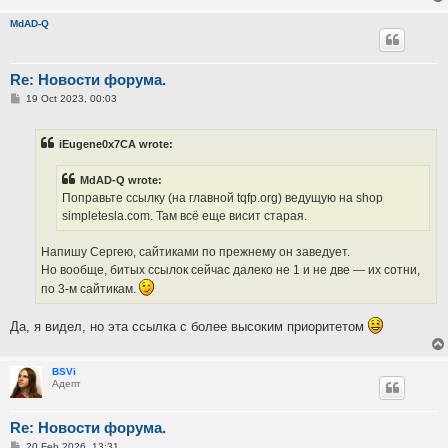
MdAD-Q
Re: Новости форума.
P
19 Oct 2023, 00:03
o
s
t
iEugene0x7CA wrote:
MdAD-Q wrote:
Поправьте ссылку (на главной tqfp.org) ведущую на shop
simpletesla.com. Там всё еще висит старая.
Напишу Сергею, сайтиками по прежнему он заведует.
Но вообще, битых ссылок сейчас далеко не 1 и не две — их сотни,
по 3-м сайтикам.
Да, я видел, но эта ссылка с более высоким приоритетом
BSVi
Адепт
Re: Новости форума.
P
20 Feb 2026, 13:31