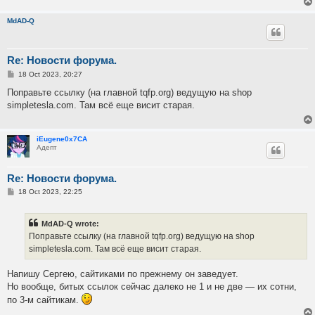
MdAD-Q
Re: Новости форума.
P
18 Oct 2023, 20:27
o
s
Поправьте ссылку (на главной tqfp.org) ведущую на shop
t
simpletesla.com. Там всё еще висит старая.
iEugene0x7CA
Адепт
Re: Новости форума.
P
18 Oct 2023, 22:25
o
s
t
MdAD-Q wrote:
Поправьте ссылку (на главной tqfp.org) ведущую на shop
simpletesla.com. Там всё еще висит старая.
Напишу Сергею, сайтиками по прежнему он заведует.
Но вообще, битых ссылок сейчас далеко не 1 и не две — их сотни,
по 3-м сайтикам.