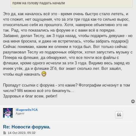
прям на голову падать начали
Это да, как началось всё это - время очень быстро стало лететь, и
что гложит, нет ощущения, что за эти три года как-то сильно вырос,
относительно себя из прошлого. Хотя, наверное объективно это не
так. Рад, что показались на форуме и с вами всё в порядке.
Забавно, делал Теслу, аж 3 года назад, чтобы подарить девушке - но
она меня бросила, и даже не встретилась, чтобы забрать подарок))
Сейчас понимаю, каким же оленем я тогда был. Вот только сейчас
разупаковал Теслу из подарочных обёрток, хотел запустить музыку с
Плеера на флешке, да обнаружил, что все почти все файлы с
флешки, кроме одного исчезли за эти 3 года. Видимо весь заряд из
ячеек утёк, да и флешке 2Гб, бог знает сколько лет. Вот зашёл,
чтобы ещё накачать
Пропадут ссылки с форума - это какие? Фотографии исчезнут в том
числе? Мб можно всё это бекапнуть...
Здоровья и благ всем, ребят!
iEugene0x7CA
Адепт
Re: Новости форума.
P
14 Oct 2023, 05:32