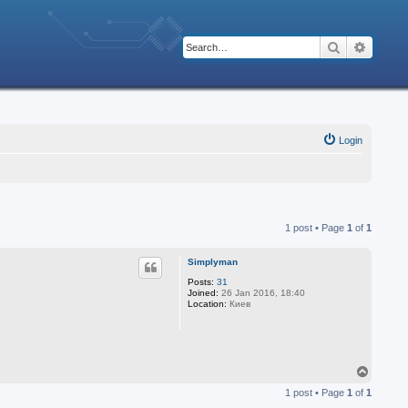
Search
Advanc
Login
1 post • Page
1
of
1
Simplyman
Posts:
31
Joined:
26 Jan 2016, 18:40
Location:
Киев
T
o
1 post • Page
1
of
1
p