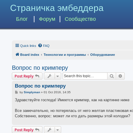
Страничка эмбеддера
Блог
Форум
Сообщество
Quick links
FAQ
Board index
Технологии и программы
Оборудование
Вопрос по кримперу
Search
Advan
Post Reply
Вопрос по кримперу
P
by
Simplyman
»
01 Oct 2016, 14:35
o
s
Здравствуйте господа! Имеется кримпер, как на картинке ниже
t
Все замечательно, но потерялась от него желтая пластиковая к
Собственно, вопрос: может ли кто дать размеры этой колодки?
Post Reply