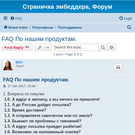
Страничка эмбеддера, Форум
FAQ
Login
S
Board index
Популярные
Техподдержка
e
FAQ По нашим продуктам.
a
Search
Advanced s
Post Reply
r
1 post • Page
1
of
1
c
BSVi
h
Адепт
FAQ По нашим продуктам.
P
27 Jan 2017, 15:06
o
s
1. Вопросы по покупке
t
1.0. А вдруг я заплачу, а вы ничего не пришлете!
1.1. А до России дойдет посылка?
1.2. Время доставки?
1.3. А отправляете самолетом или по земле?
1.4. Бывают ли проблемы с таможней?
1.5. А вдруг посылка приедет разбитая!
1.6. Возможен ли наложенный платеж?