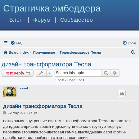
Страничка эмбеддера
Блог
Форум
Сообщество
FAQ
Login
S
Board index
Популярные
Трансформаторы Тесла
e
дизайн трансформатора Тесла
a
Search
Advanced s
Post Reply
r
1 post • Page
1
of
1
c
savol
h
дизайн трансформатора Тесла
P
12 May 2017, 15:16
o
s
потихоньку внутренние системы трансформатора Тесла доводятся
t
до идеала-пришло время и дизайну внешних структур -корпус-
первичка-вторичка-тор-цветовая гамма.выкладываю свои фотки-
нароботки и видеообзор в этом направлении.