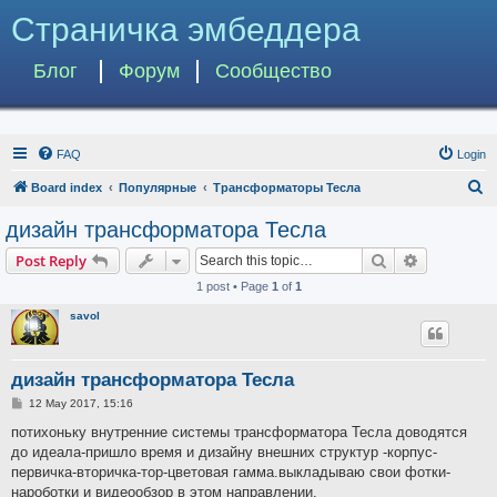
Страничка эмбеддера
Блог
Форум
Сообщество
FAQ
Login
S
Board index
Популярные
Трансформаторы Тесла
e
дизайн трансформатора Тесла
a
Search
Advanced s
Post Reply
r
1 post • Page
1
of
1
c
savol
h
дизайн трансформатора Тесла
P
12 May 2017, 15:16
o
s
потихоньку внутренние системы трансформатора Тесла доводятся
t
до идеала-пришло время и дизайну внешних структур -корпус-
первичка-вторичка-тор-цветовая гамма.выкладываю свои фотки-
нароботки и видеообзор в этом направлении.