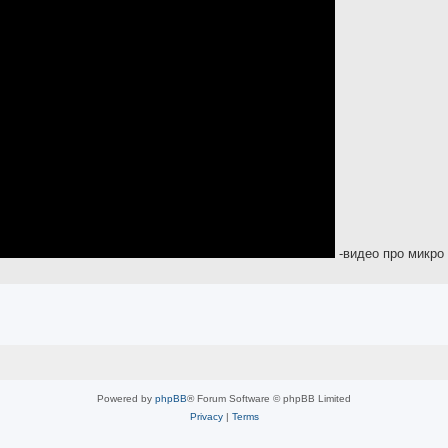
-видео про микро
Powered by
phpBB
® Forum Software © phpBB Limited
Privacy
|
Terms