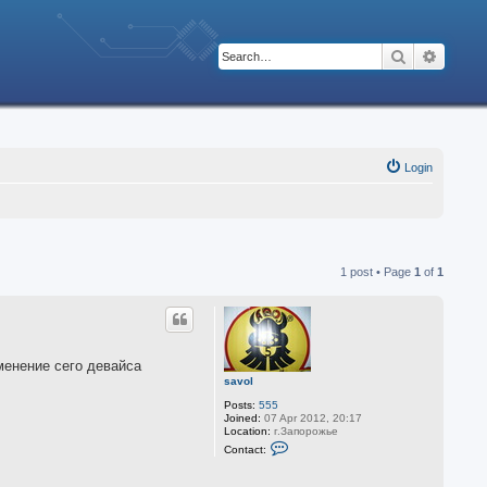
Search
Advanc
Login
1 post • Page
1
of
1
менение сего девайса
savol
Posts:
555
Joined:
07 Apr 2012, 20:17
Location:
г.Запорожье
C
Contact:
o
n
t