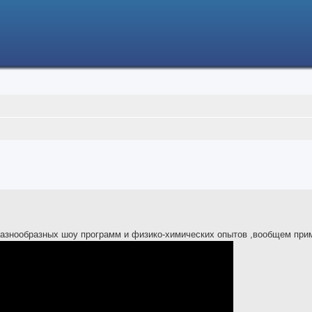
ced search
разнообразных шоу программ и физико-химических опытов ,вообщем при