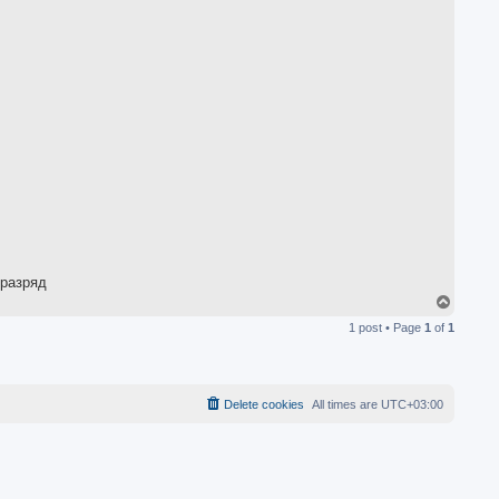
a
c
t
s
a
v
o
l
 разряд
T
o
1 post • Page
1
of
1
p
Delete cookies
All times are
UTC+03:00