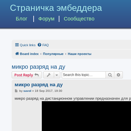
Страничка эмбеддера
Блог
Форум
Сообщество
Quick links
FAQ
Board index
Популярные
Наши проекты
микро разряд на ду
Search
Advan
Post Reply
микро разряд на ду
P
by
savol
»
18 Sep 2017, 19:30
o
s
микро разряд на дистанционном управлении предназначен для 
t