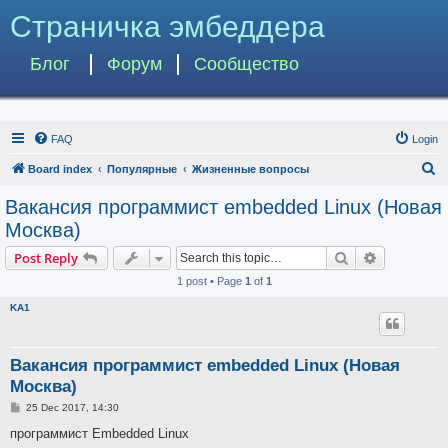
Страничка эмбеддера
Блог
Форум
Сообщество
FAQ
Login
S
Board index
Популярные
Жизненные вопросы
e
Вакансия программист embedded Linux (Новая
a
Москва)
r
Search
Advanced s
Post Reply
c
1 post • Page
1
of
1
h
KA1
Вакансия программист embedded Linux (Новая
Москва)
P
25 Dec 2017, 14:30
o
s
программист Embedded Linux
t