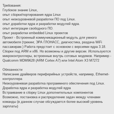
Требования:
Глубокое знание Linux,
опыт сборки/портирования ядра Linux
опыт низкоуровневой разработки ПО под Linux.
опыт доработки ядра и разработки модулей ядра.
опыт интеграции свободного ПО.
опыт разработки embedded Linux проектов
Проект - Встроенный коммуникационный модуль для умного
автомобиля (трекинг, ЭРА ГЛОНАСС, диагностика, раздача WiFi
пассажирам.) Работа предстоит с основном с версиями ядра 3.18.
Сборки под ARM и х86. Но возможны и другие версии. Используются
микроконтроллеры, встроенные внутрь сотовых модемов. Например -
Qualcomm MDM9628 (ARM Cortex A7) или Intel Atom X3 M7272
Обязанности
Написание драйверов периферийных устройств, например, Ethernet-
контроллера
Низкоуровневая разработка программного обеспечения под Linux.
Доработка ядра и разработка модулей ядра
Встраивание в сборку Linux дополнительных компонентов
Возможно, постановка и распределение задач между членами
команды (в данном случае обсуждается более высокий уровень
зарплаты)