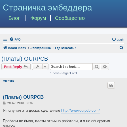
Страничка эмбеддера
Блог
Форум
Сообщество
FAQ
Login
S
Board index
Электроника
Где заказать?
e
(Платы) OURPCB
a
Search
Advanced s
Post Reply
r
1 post • Page
1
of
1
c
Michelle
h
(Платы) OURPCB
P
29 Jan 2018, 06:39
o
s
Я получил эти доски, сделанные
http://www.ourpcb.com/
t
Проблем не было, платы отлично работали, и я не обнаружил
ошибок.