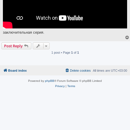
заключительная серия.
Post Reply
1 post • Page
1
of
1
Board index
Delete cookies
All times are
UTC+03:00
Powered by
phpBB
® Forum Software © phpBB Limited
Privacy
|
Terms