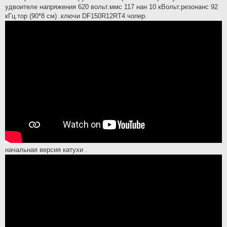
удвоителе напряжения 620 вольт.ммс 117 нан 10 кВольт.резонанс 92
кГц.тор (90*8 см) .ключи DF150R12RT4 чопер.
начальная версия катухи .