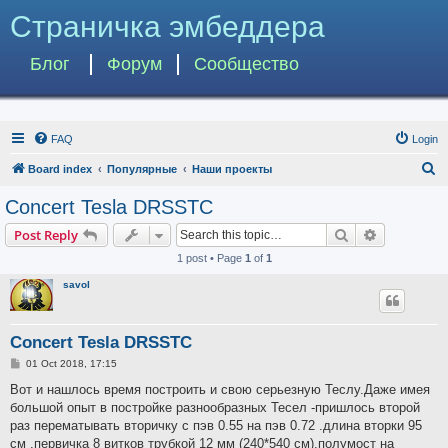
Страничка эмбеддера
Блог
Форум
Сообщество
FAQ
Login
S
Board index
Популярные
Наши проекты
e
Concert Tesla DRSSTC
a
Search
Advanced s
Post Reply
r
1 post • Page
1
of
1
c
savol
h
Concert Tesla DRSSTC
P
01 Oct 2018, 17:15
o
s
Вот и нашлось время построить и свою серьезную Теслу.Даже имея
t
большой опыт в постройке разнообразных Тесел -пришлось второй
раз перематывать вторичку с пэв 0.55 на пэв 0.72 .длина вторки 95
см .первичка 8 витков трубкой 12 мм (240*540 см).полумост на