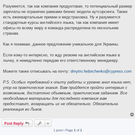
Разумеется, так как компания продуктовая, то потенциальный размер
зарплаты не ограничен рамками бизнес модели аутсорсинга. Также
есть ежеквартальные премии и медстраховка. Ну и разумеется
стандартные курсы английского языка, так как компания имеет
офисы по всему миру и команда распределена по нескольким
странам.
Как я понимаю, данное предложение уникальное для Украины.
Если кому-то интересно, то жду резюме на английском языке в
лычку, я немедленно передам его ответственному менеджеру.
Можете также отписывать на почту:
dmytro.fedorchenko@cypress.com
P.S. Особых требований к опыту работы и уровню англ языка нет,
упор на практические знания. Вам прийдется пройти интервью с
возможным, достаточно объемным, практическим заданием. Все
необходимые материалы для последнего компания вам
предоставит, возвращать их не обязательно. Обязательна
реалокация во Львов.
Post Reply
1 post • Page
1
of
1