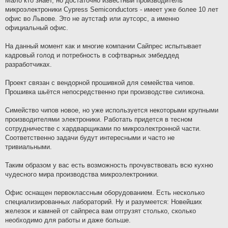
Мало кто знает, но достаточно известный производитель
микроэлектроники Cypress Semiconductors - имеет уже более 10 лет
офис во Львове. Это не аутстаф или аутсорс, а именно
официальный офис.
На данный момент как и многие компании Сайпрес испытывает
кадровый голод и потребность в софтварных эмбеддед
разработчиках.
Проект связан с вендорной прошивкой для семейства чипов.
Прошивка шьётся непосредственно при производстве силикона.
Симейство чипов новое, но уже используется некоторыми крупными
производителями электроники. Работать придется в тесном
сотрудничестве с хардварщиками по микроэлектронной части.
Соответственно задачи будут интересными и часто не
тривиальными.
Таким образом у вас есть возможность прочувствовать всю кухню
чудесного мира производства микроэлектроники.
Офис оснащен первоклассным оборудованием. Есть несколько
специализированных лабораторий. Ну и разумеется: Новейших
железок и камней от сайпреса вам отгрузят столько, сколько
необходимо для работы и даже больше.