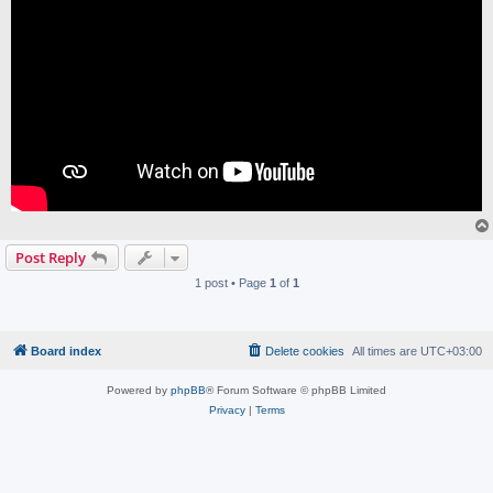
Post Reply
1 post • Page
1
of
1
Board index
Delete cookies
All times are
UTC+03:00
Powered by
phpBB
® Forum Software © phpBB Limited
Privacy
|
Terms