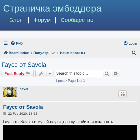
Страничка эмбеддера
Блог
Форум
Сообщество
FAQ
Login
S
Board index
Популярные
Наши проекты
e
Гаусс от Savola
a
Search
Advanced s
Post Reply
r
1 post • Page
1
of
1
c
savol
h
Гаусс от Savola
P
22 Feb 2020, 18:53
o
s
Гаусс от Savola в музей науки ,прошу любить и жаловать.
t