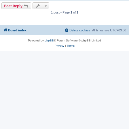
Post Reply
1 post • Page
1
of
1
Board index
Delete cookies
All times are
UTC+03:00
Powered by
phpBB
® Forum Software © phpBB Limited
Privacy
|
Terms