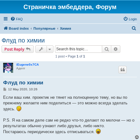
Страничка эмбеддера, Форум
FAQ
Login
S
Board index
Популярные
Химия
e
Флуд по химии
a
Search
Advanced s
Post Reply
r
1 post • Page
1
of
1
c
iEugene0x7CA
h
Адепт
Флуд по химии
P
12 May 2020, 10:26
o
s
Если ваш хим. проектик не тянет на полноценную тему, но вы по
t
прежнему желаете ним поделиться — это можно всегда зделать
здесь.
P.S. Я на самом деле сам не редко что-то делают по мелочи — но о
результатах обычно узнают либо друзья, либо никто.
Постараюсь периодически здесь отписываться.