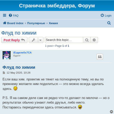
Страничка эмбеддера, Форум
FAQ
Login
S
Board index
Популярные
Химия
e
Флуд по химии
a
Search
Advanced s
Post Reply
r
1 post • Page
1
of
1
c
iEugene0x7CA
h
Адепт
Флуд по химии
P
12 May 2020, 10:26
o
s
Если ваш хим. проектик не тянет на полноценную тему, но вы по
t
прежнему желаете ним поделиться — это можно всегда зделать
здесь.
P.S. Я на самом деле сам не редко что-то делают по мелочи — но о
результатах обычно узнают либо друзья, либо никто.
Постараюсь периодически здесь отписываться.