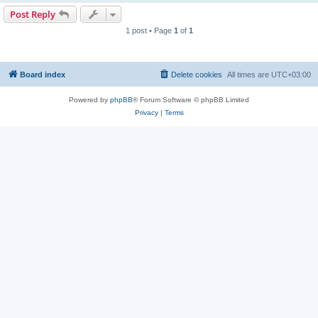
Post Reply
1 post • Page
1
of
1
Board index
Delete cookies
All times are
UTC+03:00
Powered by
phpBB
® Forum Software © phpBB Limited
Privacy
|
Terms