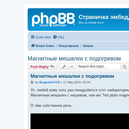
Страничка эмбед
Мы встроим все!
Quick links
FAQ
Board index
Популярные
Химия
Магнитные мешалки с подогревом
S
Post Reply
Магнитные мешалки с подогревом
P
by
iEugene0x7CA
»
17 May 2020, 02:34
o
s
Ух, любой кому хоть раз понадобился этот лабораторн
t
Магнитные мешалки с нагревом, они же "hot plate magn
О чём собственно речь: