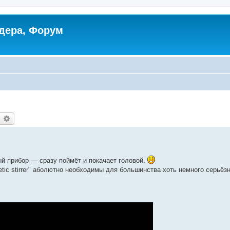
дера, Форум
earch
Advanced search
ый прибор — сразу поймёт и покачает головой.
etic stirrer" аболютно необходимы для большинства хоть немного серьёз