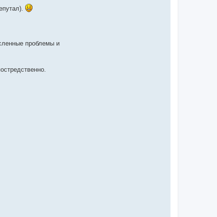
репутал).
сленные проблемы и
постредственно.