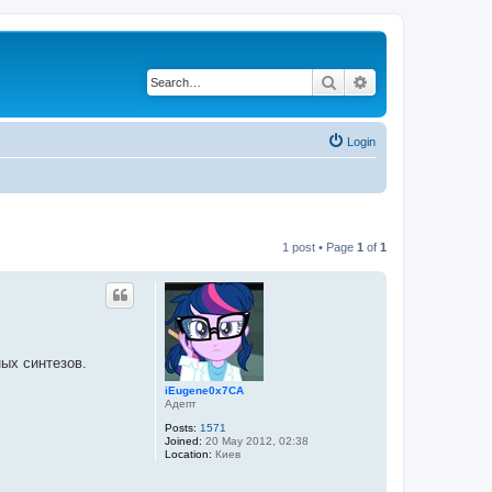
Search
Advanced search
Login
1 post • Page
1
of
1
ных синтезов.
iEugene0x7CA
Адепт
Posts:
1571
Joined:
20 May 2012, 02:38
Location:
Киев