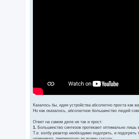
Казалось бы, идея устройства абсолютно проста как в
Но как оказалось, абсолютное большинство людей сов
Ответ на самом деле не так и прост:
1.
Большинство синтезов протекают оптимально лишь в
Т.е. колбу-реактор необходимо подогреть, и подогреть
уравнивать температуру по всему сосуду.