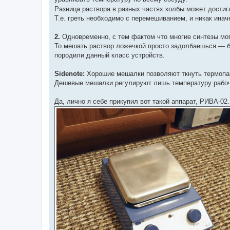
Разница раствора в разных частях колбы может достигат
Т.е. греть необходимо с перемешиванием, и никак инач
2.
Одновременно, с тем фактом что многие синтезы могу
То мешать раствор ложечкой просто задолбаешься — 
породили данный класс устройств.
Sidenote:
Хорошие мешалки позволяют ткнуть термопару
Дешевые мешалки регулируют лишь температуру рабоч
Да, лично я себе прикупил вот такой аппарат, РИВА-02.