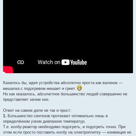
Казалось бы, идея устройства абсолютно проста как валенок —
мешалка с подогревом мешает и греет.
Но как оказалось, абсолютное большинство людей совершенно не
представляет зачем оно.
Ответ на самом деле не так и прост:
1.
Большинство синтезов протекают оптимально лишь в
определённом узком диапазоне температур.
Т.е. колбу-реактор необходимо подогреть, и подогреть точно. При
этом если просто поставить колбу на электроплитку — конвекция не