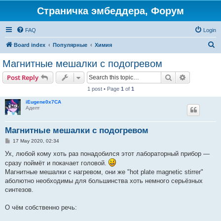
Страничка эмбеддера, Форум
FAQ
Login
S
Board index
Популярные
Химия
e
Магнитные мешалки с подогревом
a
Search
Advanced s
Post Reply
r
1 post • Page
1
of
1
c
iEugene0x7CA
h
Адепт
Магнитные мешалки с подогревом
P
17 May 2020, 02:34
o
s
Ух, любой кому хоть раз понадобился этот лабораторный прибор —
t
сразу поймёт и покачает головой.
Магнитные мешалки с нагревом, они же "hot plate magnetic stirrer"
аболютно необходимы для большинства хоть немного серьёзных
синтезов.
О чём собственно речь: