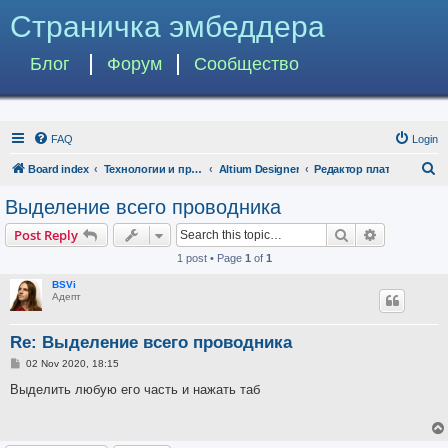
Страничка эмбеддера
Блог
Форум
Сообщество
FAQ
Login
S
Board index
Технологии и программы
Altium Designer
Редактор плат
e
Выделение всего проводника
a
Search
Advanced s
Post Reply
r
1 post • Page
1
of
1
c
BSVi
h
Адепт
Re: Выделение всего проводника
P
02 Nov 2020, 18:15
o
s
Выделить любую его часть и нажать таб
t