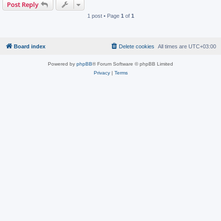
Post Reply
1 post • Page
1
of
1
Board index
Delete cookies
All times are
UTC+03:00
Powered by
phpBB
® Forum Software © phpBB Limited
Privacy
|
Terms