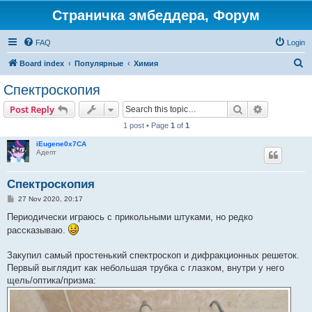
Страничка эмбеддера, Форум
FAQ
Login
S
Board index
Популярные
Химия
e
Спектроскопия
a
Search
Advanced s
Post Reply
r
1 post • Page
1
of
1
c
iEugene0x7CA
h
Адепт
Спектроскопия
P
27 Nov 2020, 20:17
o
s
Периодически играюсь с прикольными штуками, но редко
t
рассказываю.
Закупил самый простенький спектроскоп и дифракционных решеток.
Первый выглядит как небольшая трубка с глазком, внутри у него
щель/оптика/призма: