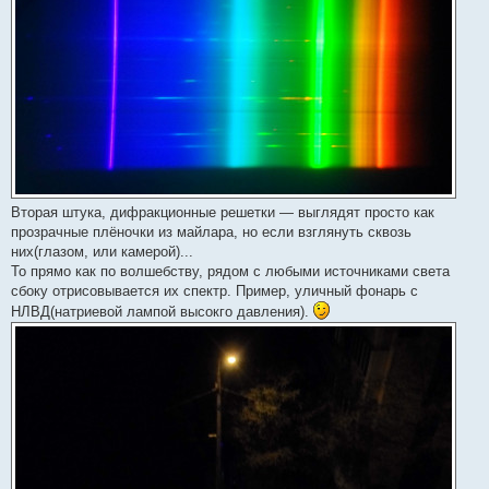
Вторая штука, дифракционные решетки — выглядят просто как
прозрачные плёночки из майлара, но если взглянуть сквозь
них(глазом, или камерой)...
То прямо как по волшебству, рядом с любыми источниками света
сбоку отрисовывается их спектр. Пример, уличный фонарь с
НЛВД(натриевой лампой высокго давления).