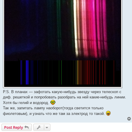
P.S. В планах — зафотать какую-нибудь звезду через телескоп с
диф. решеткой и попробовать разобрать на ней какие-нибудь линии.
Хотя бы гелий и водород.
Так же, запитать лампу наоборот(тогда светится только
фиолетовым), и узнать что же там за электрод то такой.
Post Reply