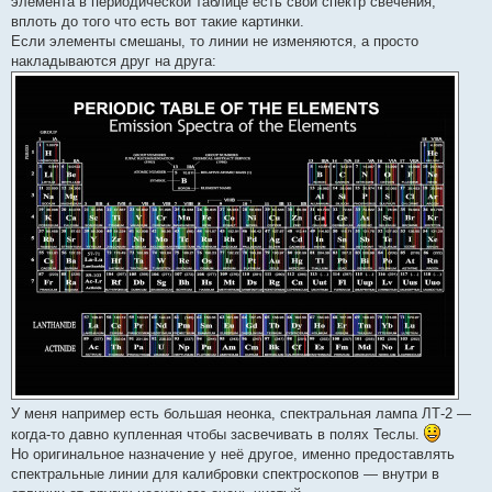
элемента в периодической таблице есть свой спектр свечения,
вплоть до того что есть вот такие картинки.
Если элементы смешаны, то линии не изменяются, а просто
накладываются друг на друга:
У меня например есть большая неонка, спектральная лампа ЛТ-2 —
когда-то давно купленная чтобы засвечивать в полях Теслы.
Но оригинальное назначение у неё другое, именно предоставлять
спектральные линии для калибровки спектроскопов — внутри в