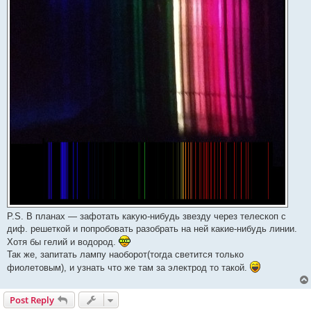
P.S. В планах — зафотать какую-нибудь звезду через телескоп с
диф. решеткой и попробовать разобрать на ней какие-нибудь линии.
Хотя бы гелий и водород.
Так же, запитать лампу наоборот(тогда светится только
фиолетовым), и узнать что же там за электрод то такой.
Post Reply