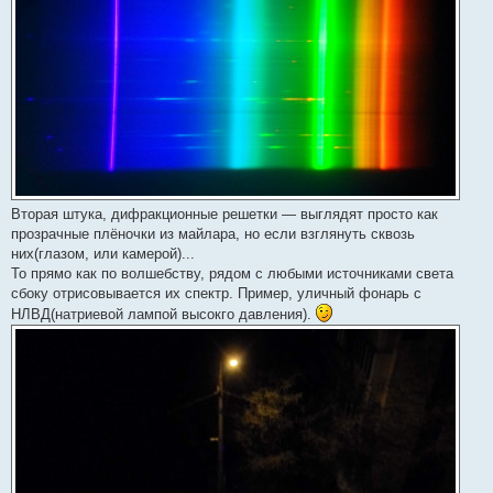
Вторая штука, дифракционные решетки — выглядят просто как
прозрачные плёночки из майлара, но если взглянуть сквозь
них(глазом, или камерой)...
То прямо как по волшебству, рядом с любыми источниками света
сбоку отрисовывается их спектр. Пример, уличный фонарь с
НЛВД(натриевой лампой высокго давления).