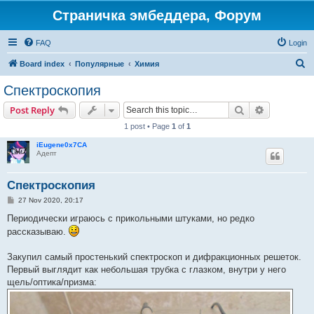
Страничка эмбеддера, Форум
FAQ
Login
S
Board index
Популярные
Химия
e
Спектроскопия
a
Search
Advanced s
Post Reply
r
1 post • Page
1
of
1
c
iEugene0x7CA
h
Адепт
Спектроскопия
P
27 Nov 2020, 20:17
o
s
Периодически играюсь с прикольными штуками, но редко
t
рассказываю.
Закупил самый простенький спектроскоп и дифракционных решеток.
Первый выглядит как небольшая трубка с глазком, внутри у него
щель/оптика/призма: