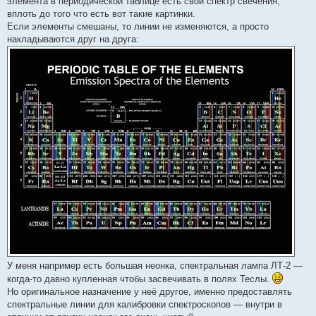
элемента в периодической таблице есть свой спектр свечения,
вплоть до того что есть вот такие картинки.
Если элементы смешаны, то линии не изменяются, а просто
накладываются друг на друга:
У меня например есть большая неонка, спектральная лампа ЛТ-2 —
когда-то давно купленная чтобы засвечивать в полях Теслы.
Но оригинальное назначение у неё другое, именно предоставлять
спектральные линии для калибровки спектроскопов — внутри в