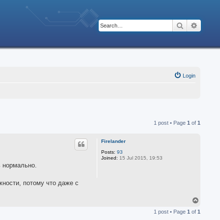
Search
Advanc
Login
1 post • Page
1
of
1
Firelander
Posts:
93
Joined:
15 Jul 2015, 19:53
ь нормально.
жности, потому что даже с
T
o
1 post • Page
1
of
1
p