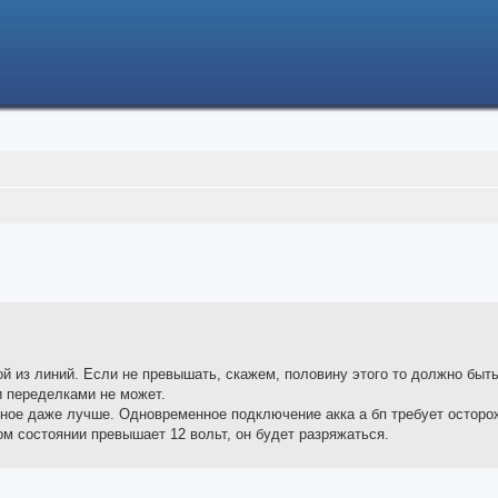
ced search
й из линий. Если не превышать, скажем, половину этого то должно быт
и переделками не может.
рное даже лучше. Одновременное подключение акка а бп требует осторо
ом состоянии превышает 12 вольт, он будет разряжаться.