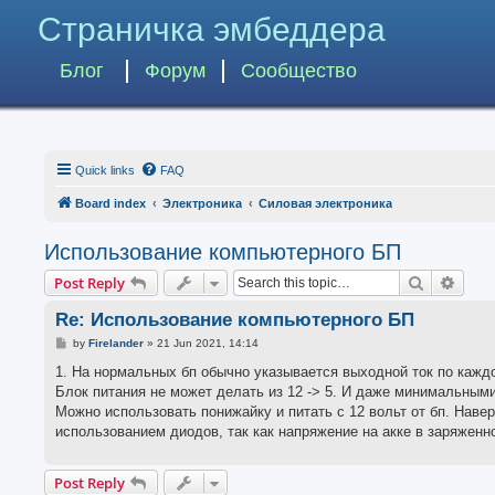
Страничка эмбеддера
Блог
Форум
Сообщество
Quick links
FAQ
Board index
Электроника
Силовая электроника
Использование компьютерного БП
Search
Advan
Post Reply
Re: Использование компьютерного БП
P
by
Firelander
»
21 Jun 2021, 14:14
o
s
1. На нормальных бп обычно указывается выходной ток по каждо
t
Блок питания не может делать из 12 -> 5. И даже минимальным
Можно использовать понижайку и питать с 12 вольт от бп. Наве
использованием диодов, так как напряжение на акке в заряженн
Post Reply