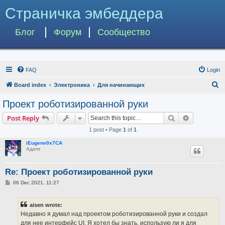
Страничка эмбеддера
Блог
Форум
Сообщество
FAQ
Login
S
Board index
Электроника
Для начинающих
e
Проект роботизированной руки
a
Search
Advanced s
Post Reply
r
1 post • Page
1
of
1
c
iEugene0x7CA
h
Адепт
Re: Проект роботизированной руки
P
06 Dec 2021, 11:27
o
s
t
aisen wrote:
Недавно я думал над проектом роботизированной руки и создал
для нее интерфейс UI. Я хотел бы знать, использую ли я для