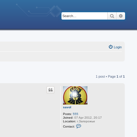
Search
Advanc
Login
1 post • Page
1
of
1
savol
Posts:
555
Joined:
07 Apr 2012, 20:17
Location:
г.Запорожье
C
Contact:
o
n
t