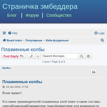
Страничка эмбеддера
Блог
Форум
Сообщество
FAQ
Login
S
Board index
Популярные
Изба-флудильня
e
Плазменные колбы
a
Search
Advanced s
Post Reply
r
1 post • Page
1
of
1
c
Nurflex
h
Плазменные колбы
P
03 Jan 2023, 17:53
o
s
Всем привет!
t
Кто каких производителей плазменных колб знает и какие составы
смесей/давлений/параметров трансформаторов для возможности