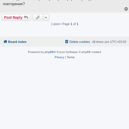
повторения?
Post Reply
1 post • Page
1
of
1
Board index
Delete cookies
All times are
UTC+03:00
Powered by
phpBB
® Forum Software © phpBB Limited
Privacy
|
Terms