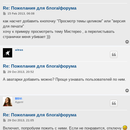
Re: Пожелания для блога/форума
P
15 Feb 2013, 06:08
o
s
как насчет добавить кнопочку "Просмотр темы целиком" или "версия
t
для печати"
хочу к примеру просмотреть тему Мистерео , а перелистывать
странички меня убивает )))
aitras
Re: Пожелания для блога/форума
P
29 Oct 2013, 20:52
o
s
А аватарки добавить можно? Проще узнавать пользователей по ним.
t
BSVi
Адепт
Re: Пожелания для блога/форума
P
29 Oct 2013, 21:05
o
s
Включил, попробуем пожить с ними. Если не понравится, отключу