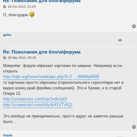
Re: Пожелания для блога/форума
P
29 Oct 2013, 22:25
o
s
О, благодарю
t
gylka
Re: Пожелания для блога/форума
P
08 Mar 2014, 00:15
o
s
Микробаг: форум обрезает картинки по ширине. Например если
t
открыть
http://tqfp.org/forum/viewtopic.php?f=3 ... 8586#p8586
то картинки просто обрезаны (горизонтального скроллбара нет и
видно конец край фрейма сообщения). Это и Хроме, и в старой
Опере 12.
http://screencast.com/t/qxSvtkiJoDr
http://screencast.com/t/4y4nXLVTzfQ2
Это вообще не принципиально, просто вдруг не заметно раньше
было...
Vitalik