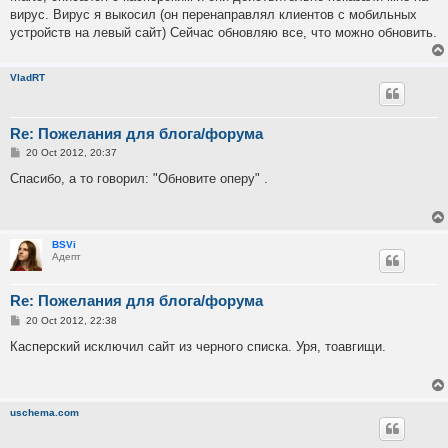
t
вирус. Вирус я выкосил (он перенаправлял клиентов с мобильных
устройств на левый сайт) Сейчас обновляю все, что можно обновить.
VladRT
Re: Пожелания для блога/форума
P
20 Oct 2012, 20:37
o
s
Спасибо, а то говорил: "Обновите оперу" .
t
BSVi
Адепт
Re: Пожелания для блога/форума
P
20 Oct 2012, 22:38
o
s
Касперский исключил сайт из черного списка. Уря, тоавгищи.
t
uschema.com