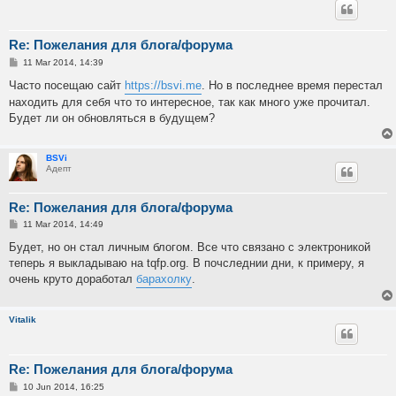
Re: Пожелания для блога/форума
P
11 Mar 2014, 14:39
o
s
Часто посещаю сайт
https://bsvi.me
. Но в последнее время перестал
t
находить для себя что то интересное, так как много уже прочитал.
Будет ли он обновляться в будущем?
BSVi
Адепт
Re: Пожелания для блога/форума
P
11 Mar 2014, 14:49
o
s
Будет, но он стал личным блогом. Все что связано с электроникой
t
теперь я выкладываю на tqfp.org. В почследнии дни, к примеру, я
очень круто доработал
барахолку
.
Vitalik
Re: Пожелания для блога/форума
P
10 Jun 2014, 16:25