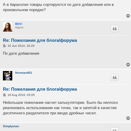
o
s
А в барахолке товары сортируются по дате добавления или в
t
произвольном порядке?
BSVi
Адепт
Re: Пожелания для блога/форума
P
10 Jun 2014, 16:29
o
s
По дате добавления
t
freeman401
Re: Пожелания для блога/форума
P
16 Aug 2016, 03:05
o
s
Небольшое пожелание насчет калькулятории. Было бы неплохо
t
реализовать использование как точки, так и запятой в качестве
десятичного разделителя при вводе дробных чисел.
Simplyman