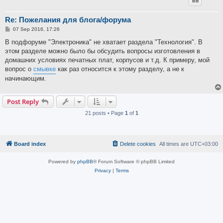
Re: Пожелания для блога/форума
P
07 Sep 2016, 17:26
o
s
В подфоруме "Электроника" не хватает раздела "Технология". В
t
этом разделе можно было бы обсудить вопросы изготовления в
домашних условиях печатных плат, корпусов и т.д. К примеру, мой
вопрос о
смывке
как раз относится к этому разделу, а не к
начинающим.
Post Reply
21 posts • Page
1
of
1
Board index
Delete cookies
All times are
UTC+03:00
Powered by
phpBB
® Forum Software © phpBB Limited
Privacy
|
Terms