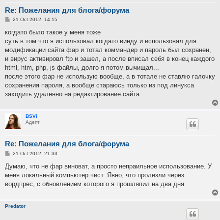
Re: Пожелания для блога/форума
P
21 Oct 2012, 14:15
o
s
когдато было такое у меня тоже
t
суть в том что я использовал когдато винду и использовал для
модификации сайта фар и тотал коммандер и пароль был сохранен,
и вирус активировл ftp и зашел, а после вписал себя в конец каждого
html, htm, php, js файлы, долго я потом вычищал...
после этого фар не использую вообще, а в тотале не ставлю галочку
сохранения пароля, а вообще стараюсь только из под линукса
заходить удаленно на редактирование сайта
BSVi
Адепт
Re: Пожелания для блога/форума
P
21 Oct 2012, 21:33
o
s
Думаю, что не фар виноват, а просто непраильное использование. У
t
меня локальный компьютер чист. Явно, что пролезли через
вордпрес, с обновлением которого я прошляпил на два дня.
Predator