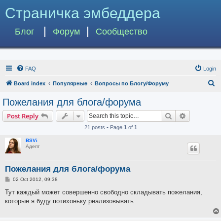
Страничка эмбеддера
Блог
Форум
Сообщество
FAQ
Login
S
Board index
Популярные
Вопросы по Блогу/Форуму
e
Пожелания для блога/форума
a
Search
Advanced s
Post Reply
r
21 posts • Page
1
of
1
c
BSVi
h
Адепт
Пожелания для блога/форума
P
02 Oct 2012, 09:38
o
s
Тут каждый может совершенно свободно складывать пожелания,
t
которые я буду потихоньку реализовывать.