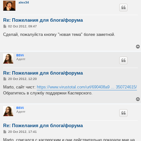
alex34
Re: Пожелания для блога/форума
P
02 Oct 2012, 09:47
o
s
Сделай, пожалуйста кнопку "новая тема" более заметной.
t
BSVi
Адепт
Re: Пожелания для блога/форума
P
20 Oct 2012, 12:20
o
s
Marto, сайт чист:
https://www.virustotal.com/url/690408a9 ... 350724615/
t
Обратитесь в службу поддержки Касперского.
BSVi
Адепт
Re: Пожелания для блога/форума
P
20 Oct 2012, 17:41
o
s
Marto, списался с касперским и они действительно показали мне на