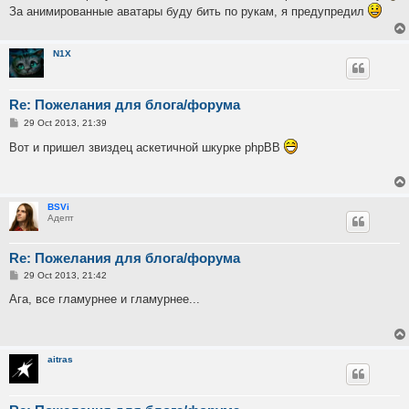
t
За анимированные аватары буду бить по рукам, я предупредил
N1X
Re: Пожелания для блога/форума
P
29 Oct 2013, 21:39
o
s
Вот и пришел звиздец аскетичной шкурке phpBB
t
BSVi
Адепт
Re: Пожелания для блога/форума
P
29 Oct 2013, 21:42
o
s
Ага, все гламурнее и гламурнее...
t
aitras